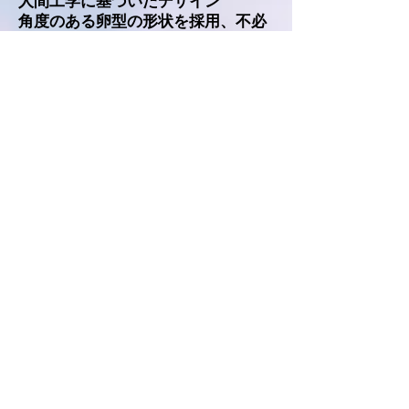
人間工学に基づいたデザイン
角度のある卵型の形状を採用、不必
要な圧力や重さを頭にかけることな
く、心地の良いフィッティングと優
れた遮音性をお届けします。また、
ハウジングには軽量のマグネシウム
スケルトンを採用、フレキシブルで
衝撃に強いヘッドフォンが実現しま
した。