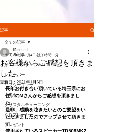
記事
全ての記事
lifesound
全ての記事
2021年1月4日
読了時間: 1分
お客様からご感想を頂きま
リスニングチェア＆ソファ
した。
レシーバー
更新日：
2021年1月6日
サブウーファー
長年お付き合い頂いている埼玉県にお
大黒天
住いのMさんからご感想を頂きまし
た。
クリスタルチューニング
是非、感動を呟きたいとのご要望をい
ＣＤプレーヤー
ただきましたのでアップさせて頂きま
す
。
プレゼント
使用されているスピーカーTD508MK2