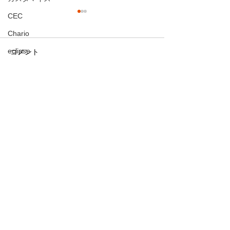
CEC
Chario
eclipse
コメント
DYNAUDIO
お客様からご感
お客様からのご感想
お客様宅訪問
コメントを追加…
ターンテーブル
TEAC
カートリッジ・リード線
中電
今すぐ寄付する
フォノイコ
みなさんの力で変化を起こ
ヘッドシェル
しましょう
ＦＹＮＥ ＡＵＤＩＯ
名
ortofon