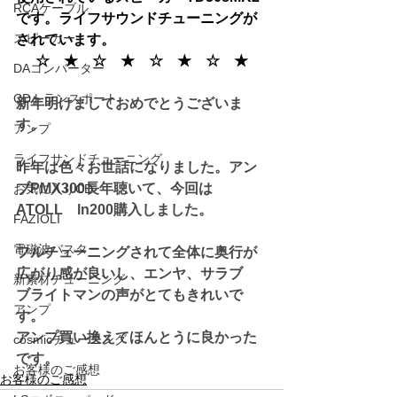
RCAケーブル
です。ライフサウンドチューニングが
スピーカー
されています。
☆　★　☆　★　☆　★　☆　★
DAコンバーター
CDトランスポート
新年明けましておめでとうございま
す。
アンプ
ライフサンドチューニング
昨年は色々お世話になりました。アン
ブPMX300長年聴いて、今回は
お気に入りCD
ATOLL　ln200購入しました。
FAZIOLI
電磁波バスター
フルチューニングされて全体に奥行が
広がり感が良いし、エンヤ、サラブ　
新素材チューニング
ブライトマンの声がとてもきれいで
アンプ
す。
アンプ買い換えてほんとうに良かった
cosmicチューニング
です。
お客様のご感想
お客様のご感想