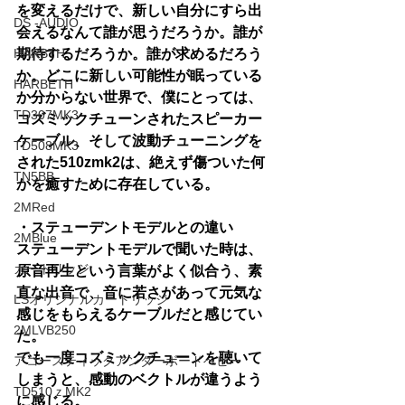
を変えるだけで、新しい自分にすら出
DS -AUDIO
会えるなんて誰が思うだろうか。誰が
HARBTH
期待するだろうか。誰が求めるだろう
か。どこに新しい可能性が眠っている
HARBETH
か分からない世界で、僕にとっては、
TD307MK3
コズミックチューンされたスピーカー
ケーブル、そして波動チューニングを
TD508MK3
された510zmk2は、絶えず傷ついた何
TN5BB
かを癒すために存在している。
2MRed
・ステューデントモデルとの違い
2MBlue
ステューデントモデルで聞いた時は、
カートリッジ
原音再生という言葉がよく似合う、素
直な出音で、音に若さがあって元気な
LSオリジナルカートリッジ
感じをもらえるケーブルだと感じてい
2MLVB250
た。
でも一度コズミックチューンを聴いて
アコースティックアンダーボードベビー
しまうと、感動のベクトルが違うよう
TD510ｚMK2
に感じる。