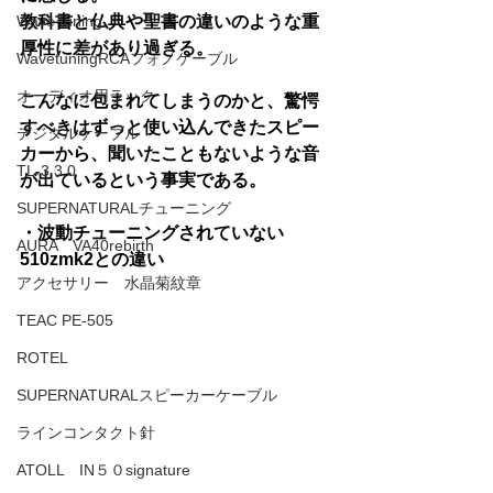
Wave tuning
教科書と仏典や聖書の違いのような重
厚性に差があり過ぎる。
WavetuningRCAフォノケーブル
オーディオ用ラック
こんなに包まれてしまうのかと、驚愕
すべきはずっと使い込んできたスピー
デジタルケーブル
カーから、聞いたこともないような音
TL-3 3.0
が出ているという事実である。
SUPERNATURALチューニング
・波動チューニングされていない
AURA VA40rebirth
510zmk2との違い
アクセサリー 水晶菊紋章
TEAC PE-505
ROTEL
SUPERNATURALスピーカーケーブル
ラインコンタクト針
ATOLL IN５０signature