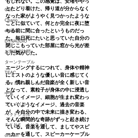
もしれない。この感覚は、安堵ややっ
とたどり着けた、帰り道が分からなく
CEC
なった家がようやく見つかったような
Chario
ことに似ていて、何とか完全に夜に堕
eclipse
ちる前に間に合ったというものだっ
た。毎日死にたいと思っていた自分の
DYNAUDIO
閉じこもっていた部屋に窓から光が差
お客様宅訪問
した気がした。
ターンテーブル
エージングするにつれて、身体や精神
TEAC
にミストのような優しい音に感じてく
る。慣れ親しんだ音楽が全く新しい音
カートリッジ・リード線
となって、素粒子が身体の中に浸透し
中電
ていくイメージ、細胞が生まれ変わっ
フォノイコ
ていくようなイメージ、過去の音楽
が、今自分の中で未来に描き変わる、
ヘッドシェル
そんな瞬間的な奇跡がずっと起き続け
ＦＹＮＥ ＡＵＤＩＯ
ている。音楽を通して、ましてやスピ
ーカーを通して、スピーカーケーブル
ortofon