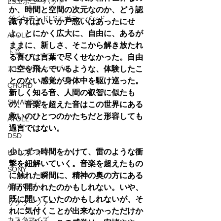
LSエボニーパッド
か、時間と空間の次元なのか、どう認
ダイヤモンドLSエボニーパッド
識すればいいか戸惑いはあったにせ
よ、とにかく広大に、自由に、あるが
ATOLL
ままに、新しさ、そこから解き放たれ
ト音
る喜びは言葉で尽くせなかった。自由
スピーカーケーブル
に空を飛んでいるような、体験したこ
とのない感覚が身体中を駆け巡った。
CHORD
新しく知る音、人間の叡智に似たも
SIMAUDIO
の、音楽を超えた音はこの世界にある
救いのひとつのかたちだと形容しても
ATOLL
過言ではない。
DSD
少しずつ時間をかけて、雷のような衝
HDDプレヤー
撃を紐解いていく。音楽を超えたもの
SONY
に触れた瞬間に、精神の奥の方にある
AVアンプ
扉が開かれたのかもしれない。いや、
既に開いていたのかもしれないが、そ
サブウーファー
れに気付くことが出来なかっただけか
カスタマイズ