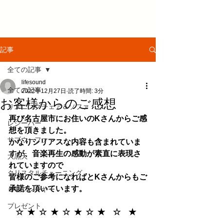
記事
全ての記事
lifesound
全ての記事
2022年12月27日
読了時間: 3分
お客様からのご感想
リスニングチェア＆ソファ
再び名古屋市にお住いのKさんからご感
レシーバー
想を頂きました。
サブウーファー
かなりシリアスな内容も含まれていま
すが、音楽再生の感動が素直に表現さ
大黒天
れていますので
クリスタルチューニング
皆様のご参考になればとKさんからもご
承諾を頂いています。
ＣＤプレーヤー
プレゼント
☆  ★  ☆  ★  ☆  ★  ☆  ★　☆　★  