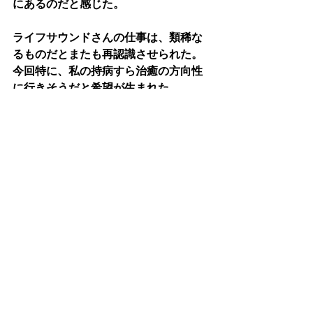
にあるのだと感じた。
ライフサウンドさんの仕事は、類稀な
るものだとまたも再認識させられた。
今回特に、私の持病すら治癒の方向性
に行きそうだと希望が生まれた。
本当に感謝申し上げます。
今回もありがとうございました。
お客様のご感想
cosmicチューニング
Wave tuning
すべて表示
最新記事