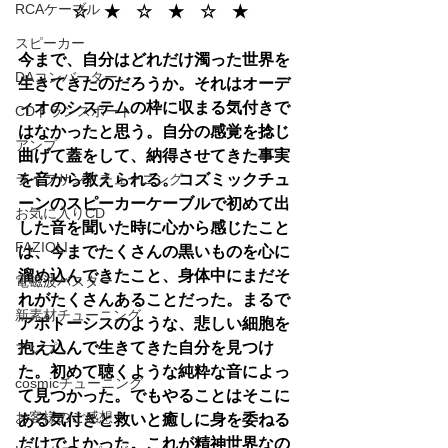
RCAケーブル
☆　★　☆　★　☆　★
スピーカー
今まで、自分はどれだけ濁った世界を
DAコンバーター
生きてきたのだろうか。それはオーデ
ィオのシステムの枠に収まる気付きで
CDトランスポート
はなかったと思う。自分の感覚を捻じ
アンプ
曲げて蓋をして、納得させてきた事実
ライフサンドチューニング
を音から教えられる。コズミックチュ
ーンのスピーカーケーブルで初めて出
お気に入りCD
した音を聞いた時に心から感じたこと
FAZIOLI
は、今までたくさんの黒いものを心に
溜め込んできたこと、身体中にまだそ
電磁波バスター
れがたくさんあることだった。まるで
新素材チューニング
アポトーシスのような、悲しい細胞を
抱え込んで生きてきた自分を見つけ
アンプ
た。初めて聴くような純粋な音によっ
cosmicチューニング
て見つかった。でもやることはそこに
お客様のご感想
ある気付きと救いと癒しに身を委ねる
だけでよかった。これが精神世界なの