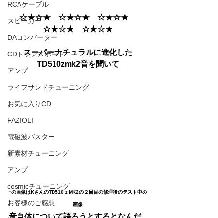
RCAケーブル
☆★☆★　☆★☆★　☆★☆★　
スピーカー
☆★☆★　☆★☆★
DAコンバーター
スーパーナチュラルに進化した
CDトランスポート
TD510zmk2音を聞いて
アンプ
ライフサンドチューニング
お気に入りCD
FAZIOLI
電磁波バスター
新素材チューニング
アンプ
cosmicチューニング
↑の画像はKさんのTD510ｚMK2の２回目の修理後のテスト中の
お客様のご感想
画像
音自体について語ろうとするとなんだ