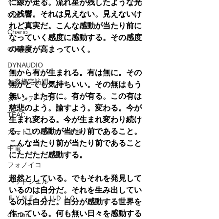
に線が走る。流れ星が残したような光
の残響。それは見えない。見えないけ
CEC
れど真実だ。こんな感動が当たり前に
Chario
なっていく感度に感動する。その感度
eclipse
の確度が高まっていく。
DYNAUDIO
無から有が生まれる。有は無に。その
お客様宅訪問
無がとても気持ちいい。その無はもう
無い。また有に。有が有る。この有は
ターンテーブル
慈悲のよう。諭すよう。変わる。今が
TEAC
生まれ変わる。今が生まれ変わり続け
る。この感動が当たり前であること。
カートリッジ・リード線
こんな当たり前が当たり前であること
中電
にただただ感動する。
フォノイコ
超然としている。でもそれを発見して
ヘッドシェル
いるのは自分だ。それを生み出してい
ＦＹＮＥ ＡＵＤＩＯ
るのは自分だ。自分が感動する世界を
作っている。何も無い日々を感動する
ortofon