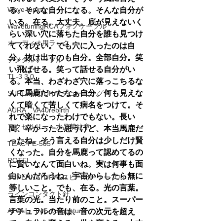
Wave tuning
る。そんな自分になる。そんな自分が
いる。在る。大丈夫。底が見えないく
WavetuningRCAフォノケーブル
らい深い穴に落ちた自分を誰も見つけ
オーディオ用ラック
てくれない。でも穴に入ったのは自
分。抜け出すのも自分。全部自分。笑
デジタルケーブル
い飛ばせる。笑って話せる自分がい
TL-3 3.0
る。本当、わざわざ穴に落っこちるな
んて馬鹿だったなぁ自分。何も見えな
SUPERNATURALチューニング
くて暗くて苦しくて病名をつけて。そ
AURA VA40rebirth
れで楽になったわけでもない。長い
アクセサリー 水晶菊紋章
間、辛かったと思うけど、本当馬鹿だ
ったね。そう言える自分は少しだけ賢
TEAC PE-505
くなった。自分を馬鹿って認めてるの
ROTEL
に賢いなんて面白いね。実は何事も面
白いんだろうね。宇宙からしたら無に
SUPERNATURALスピーカーケーブル
等しいこと。でも、在る。光の言葉。
ラインコンタクト針
言葉の光。当たり前のこと。スーパー
ATOLL IN５０signature
ナチュラルの音は、音の次元を超え