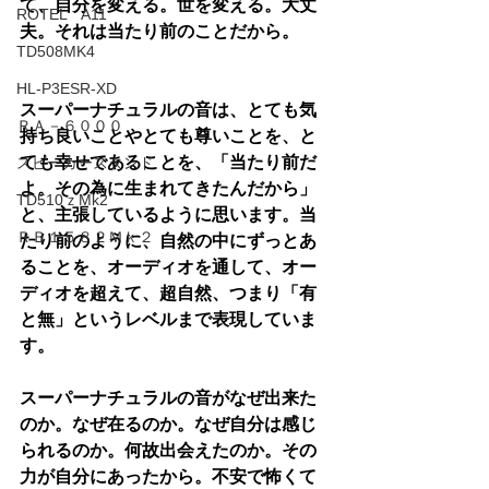
て、自分を変える。世を変える。大丈
ROTEL A11
夫。それは当たり前のことだから。
TD508MK4
HL-P3ESR-XD
スーパーナチュラルの音は、とても気
ＲＡ－６０００
持ち良いことやとても尊いことを、と
ても幸せであることを、「当たり前だ
スピーカースタンド
よ。その為に生まれてきたんだから」
TD510ｚMk2
と、主張しているように思います。当
ＲＢ１５８２Ｍｋ２
たり前のように、自然の中にずっとあ
ることを、オーディオを通して、オー
ディオを超えて、超自然、つまり「有
と無」というレベルまで表現していま
す。
スーパーナチュラルの音がなぜ出来た
のか。なぜ在るのか。なぜ自分は感じ
られるのか。何故出会えたのか。その
力が自分にあったから。不安で怖くて