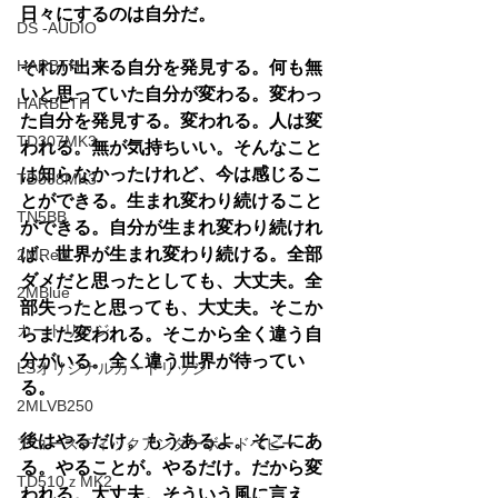
日々にするのは自分だ。
DS -AUDIO
HARBTH
それが出来る自分を発見する。何も無
いと思っていた自分が変わる。変わっ
HARBETH
た自分を発見する。変われる。人は変
TD307MK3
われる。無が気持ちいい。そんなこと
は知らなかったけれど、今は感じるこ
TD508MK3
とができる。生まれ変わり続けること
TN5BB
ができる。自分が生まれ変わり続けれ
ば、世界が生まれ変わり続ける。全部
2MRed
ダメだと思ったとしても、大丈夫。全
2MBlue
部失ったと思っても、大丈夫。そこか
カートリッジ
らまた変われる。そこから全く違う自
分がいる。全く違う世界が待ってい
LSオリジナルカートリッジ
る。
2MLVB250
後はやるだけ。もうあるよ。そこにあ
アコースティックアンダーボードベビー
る。やることが。やるだけ。だから変
TD510ｚMK2
われる。大丈夫。そういう風に言え