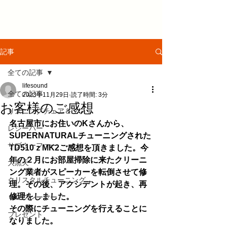
記事
全ての記事
lifesound
全ての記事
2023年11月29日
読了時間: 3分
お客様のご感想
リスニングチェア＆ソファ
名古屋市にお住いのKさんから、
レシーバー
SUPERNATURALチューニングされた
サブウーファー
TD510ｚMK2ご感想を頂きました。今
年の２月にお部屋掃除に来たクリーニ
大黒天
ング業者がスピーカーを転倒させて修
クリスタルチューニング
理。その後、アクシデントが起き、再
修理をしました。
ＣＤプレーヤー
その際にチューニングを行えることに
プレゼント
なりました。