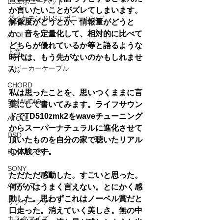
LSエボニーパッド
か言いたいことがズレてしまいます。
ダイヤモンドLSエボニーパッド
解像度がどうとか、情報量がどうと
か、音を定量化して、相対的に比べて
ATOLL
どちらが優れているか等と語るような
ト音
時代は、もう先がないのかもしれませ
スピーカーケーブル
ん。
CHORD
私は思ったことを、思いつくままに言
SIMAUDIO
葉にして書いてみます。ライフサウン
ドでTD510zmk2をwaveチューニング
ATOLL
からスーパーナチュラルに進化させて
DSD
頂いたものを自分の家で聴いたリアル
な体験です。
HDDプレヤー
SONY
ただただ感動した。すごいと思った。
AVアンプ
何がかはうまく言えない。とにかく感
動した。思わずこれはノーベル賞だと
サブウーファー
口走った。消えていく美しさ。無の中
カスタマイズ