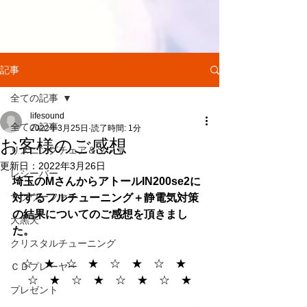
記事
全ての記事
lifesound
全ての記事
2022年3月25日
読了時間: 1分
お客様のご感想
リスニングチェア＆ソファ
更新日：
2022年3月26日
レシーバー
埼玉のMさんからアトールIN200se2に
サブウーファー
対するフルチューニング＋静電気対策
の結果についてのご感想を頂きまし
大黒天
た。
クリスタルチューニング
☆　★　☆　★　☆　★　☆　★　
ＣＤプレーヤー
☆　★　☆　★　☆　★　☆　★
プレゼント