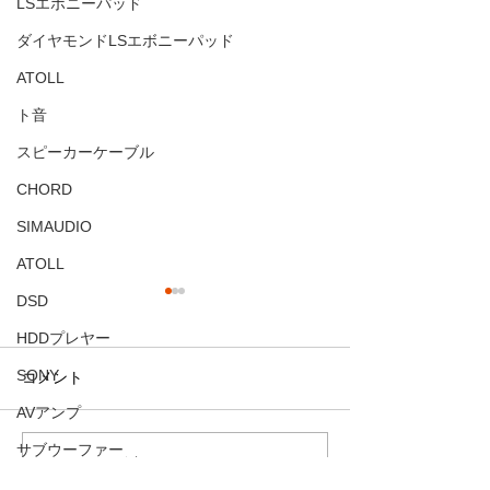
LSエボニーパッド
ダイヤモンドLSエボニーパッド
ATOLL
ト音
スピーカーケーブル
CHORD
SIMAUDIO
ATOLL
DSD
HDDプレヤー
SONY
コメント
AVアンプ
お客様からご感
お客様からのご感想
サブウーファー
コメントを追加…
カスタマイズ