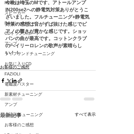
今晩は埼玉のMです、アトールアンプ
RCAケーブル
IN200se2への静電気対策ありがとうこ
スピーカー
ざいました。フルチューニング+静電気
DAコンバーター
対策の感想は音がずば抜けた感じでピ
アノの響きが豊かな感じです。ショッ
CDトランスポート
パンの曲が最高です。コットンクラブ
アンプ
のヘイリーロレンの歌声が素晴らし
い！！
ライフサンドチューニング
お気に入りCD
お客様のご感想
FAZIOLI
電磁波バスター
新素材チューニング
アンプ
すべて表示
最新記事
cosmicチューニング
お客様のご感想