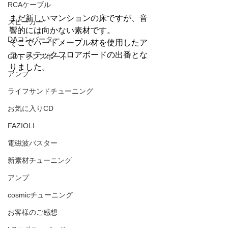
RCAケーブル
まだ新しいマンションの床ですが、音
スピーカー
響的には向かない素材です。
DAコンバーター
そこでハードメープル材を使用したア
コーステックフロアボードの出番とな
CDトランスポート
りました。
アンプ
ライフサンドチューニング
お気に入りCD
FAZIOLI
電磁波バスター
新素材チューニング
アンプ
cosmicチューニング
お客様のご感想