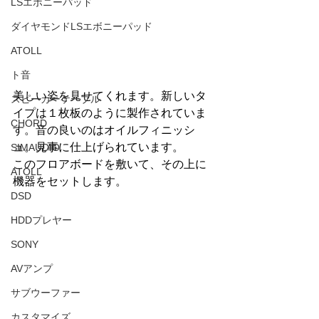
LSエボニーパッド
ダイヤモンドLSエボニーパッド
ATOLL
ト音
美しい姿を見せてくれます。新しいタ
スピーカーケーブル
イプは１枚板のように製作されていま
CHORD
す。音の良いのはオイルフィニッシ
ュ。見事に仕上げられています。
SIMAUDIO
このフロアボードを敷いて、その上に
ATOLL
機器をセットします。
DSD
HDDプレヤー
SONY
AVアンプ
サブウーファー
カスタマイズ