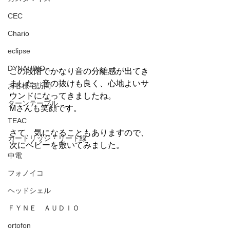
CEC
Chario
eclipse
DYNAUDIO
この段階でかなり音の分離感が出てき
ました。音の抜けも良く、心地よいサ
お客様宅訪問
ウンドになってきましたね。
ターンテーブル
Mさんも笑顔です。
TEAC
さて、気になることもありますので、
カートリッジ・リード線
次にベビーを敷いてみました。
中電
フォノイコ
ヘッドシェル
ＦＹＮＥ ＡＵＤＩＯ
ortofon