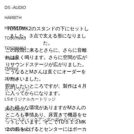
DS -AUDIO
HARBTH
HARBETH
TD510MK2のスタンドの下にセットし
ました。３点で支える形になりまし
TD307MK3
た。
TD508MK3
この段階に来るとさらに、さらに音離
れは良く鳴ります。さらに空間が広が
TN5BB
りサウンドステージが広がりました。
2MRed
こうなるとMさんは直ぐにオーダーを
くださいました。
2MBlue
即納したいところですが、製作は４月
カートリッジ
に入ってからになります。
LSオリジナルカートリッジ
また様々な環境がありますがMさんの
2MLVB250
ところも事情あり、床置きで機器をセ
アコースティックアンダーボードベビー
ットしています。そこでTD５１２MK
２の首を上げるとセンターにはボーカ
TD510ｚMK2