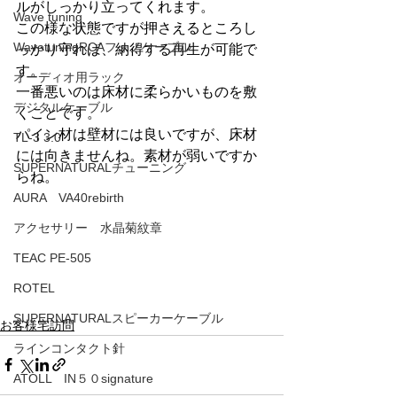
ルがしっかり立ってくれます。
Wave tuning
この様な状態ですが押さえるところし
WavetuningRCAフォノケーブル
っかり守れば、納得する再生が可能で
す。
オーディオ用ラック
一番悪いのは床材に柔らかいものを敷
デジタルケーブル
くことです。
パイン材は壁材には良いですが、床材
TL-3 3.0
には向きませんね。素材が弱いですか
SUPERNATURALチューニング
らね。
AURA VA40rebirth
アクセサリー 水晶菊紋章
TEAC PE-505
ROTEL
SUPERNATURALスピーカーケーブル
お客様宅訪問
ラインコンタクト針
ATOLL IN５０signature