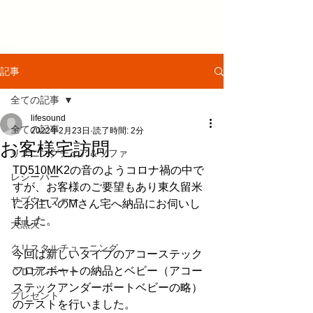
記事
全ての記事
lifesound
全ての記事
2022年2月23日
読了時間: 2分
お客様宅訪問
リスニングチェア＆ソファ
TD510MK2の音のようコロナ禍の中で
レシーバー
すが、お客様のご要望もあり東久留米
サブウーファー
にお住いのMさん宅へ納品にお伺いし
ました。
大黒天
クリスタルチューニング
今回は新しいタイプのアコーステック
フロアボートの納品とベビー（アコー
ＣＤプレーヤー
ステックアンダーボートベビーの略）
プレゼント
のテストを行いました。