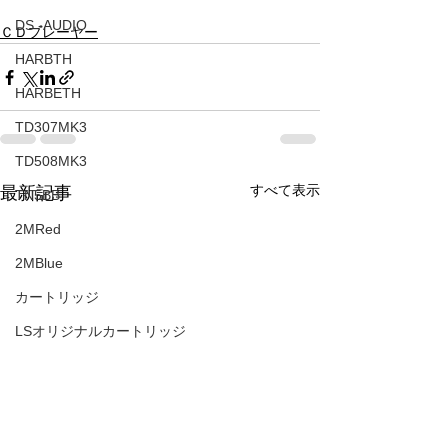
DS -AUDIO
ＣＤプレーヤー
HARBTH
HARBETH
TD307MK3
TD508MK3
すべて表示
最新記事
TN5BB
2MRed
2MBlue
カートリッジ
LSオリジナルカートリッジ
2MLVB250
アコースティックアンダーボードベビー
TD510ｚMK2