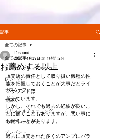
記事
全ての記事
lifesound
全ての記事
2020年4月19日
読了時間: 2分
お薦めする以上
リスニングチェア＆ソファ
販売店の責任として取り扱い機種の性
レシーバー
能を把握しておくことが大事だとライ
サブウーファー
フサウンドは
考えています。
大黒天
しかし、それでも過去の経験が良いこ
クリスタルチューニング
とに働くこともありますが、悪い事に
も働くことがあります。
ＣＤプレーヤー
プレゼント
過去に販売された多くのアンプにバラ