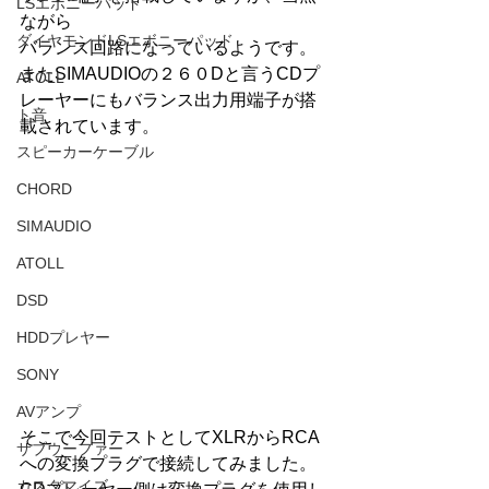
LSエボニーパッド
ながら
ダイヤモンドLSエボニーパッド
バランス回路になっているようです。
またSIMAUDIOの２６０Dと言うCDプ
ATOLL
レーヤーにもバランス出力用端子が搭
ト音
載されています。
スピーカーケーブル
CHORD
SIMAUDIO
ATOLL
DSD
HDDプレヤー
SONY
AVアンプ
そこで今回テストとしてXLRからRCA
サブウーファー
への変換プラグで接続してみました。
カスタマイズ