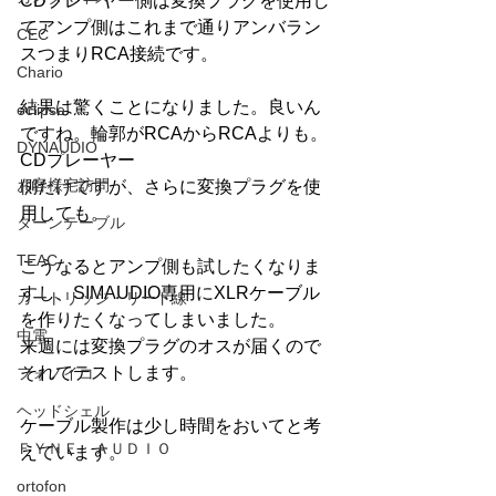
CDプレーヤー側は変換プラグを使用し
てアンプ側はこれまで通りアンバラン
CEC
スつまりRCA接続です。
Chario
結果は驚くことになりました。良いん
eclipse
ですね。輪郭がRCAからRCAよりも。
DYNAUDIO
CDプレーヤー
お客様宅訪問
側だけですが、さらに変換プラグを使
用しても。
ターンテーブル
TEAC
こうなるとアンプ側も試したくなりま
すし、SIMAUDIO専用にXLRケーブル
カートリッジ・リード線
を作りたくなってしまいました。
中電
来週には変換プラグのオスが届くので
それでテストします。
フォノイコ
ヘッドシェル
ケーブル製作は少し時間をおいてと考
ＦＹＮＥ ＡＵＤＩＯ
えています。
ortofon