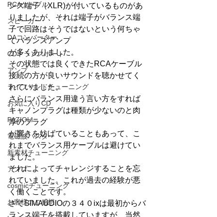
RCAケーブル
ンス端子（XLR)が付いているものがあ
りましたが、それは端子がバランス端
スピーカー
子で回路はそうではないという何ちゃ
DAコンバーター
てバランスアンプ
が多くありました。
CDトランスポート
その状態では良くできたRCAケーブル
アンプ
接続の方が良いサウンドを聴かせてく
ライフサンドチューニング
れていました。
さらにバランス用違う言い方をすれば
お気に入りCD
キャノンプラグは種類が少ないのと肉
FAZIOLI
厚のプラグ
が響きを妨げていることもあって、こ
電磁波バスター
れまでバランス用ケーブルは避けてい
新素材チューニング
ました。
それによってチャレンジすることを忘
アンプ
れていました。これが過去の経験が悪
cosmicチューニング
く働くことです。
お客様のご感想
さてSIMAUDIOの３４０ixは最初からバ
ランス端子を搭載していますが、当然