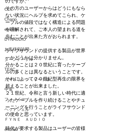
のですが、
その方のユーザーからはどうにもなら
CEC
ない状況にヘルプを求めてこられ、ケ
Chario
ーブルの値段ではなく構造による問題
eclipse
を理解されて、ご本人の望まれる道を
歩むことが出来た方がおられます。
DYNAUDIO
お客様宅訪問
ライフサウンドの提供する製品が世界
一かどうかは分かりません。
ターンテーブル
分かることは２０世紀に育ったケーブ
TEAC
ルの多くとは異なるということです。
それによって２０世紀型再生の限界を
カートリッジ・リード線
超えることが出来ました。
中電
２１世紀、令和と言う新しい時代に適
フォノイコ
ったケーブルを作り続けることやチュ
ーニングを行うことがライフサウンド
ヘッドシェル
の使命と思っています。
ＦＹＮＥ ＡＵＤＩＯ
時代が要求する製品はユーザーの皆様
ortofon