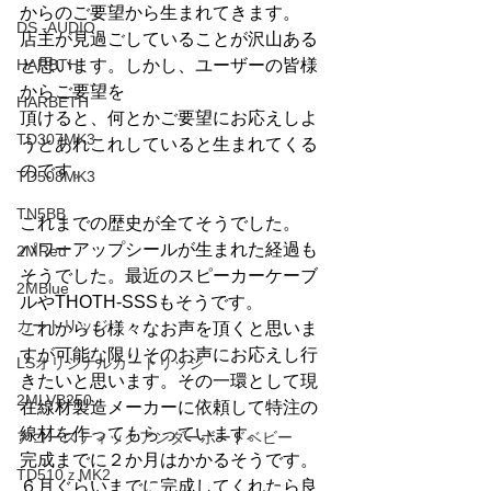
からのご要望から生まれてきます。
DS -AUDIO
店主が見過ごしていることが沢山ある
HARBTH
と思います。しかし、ユーザーの皆様
からご要望を
HARBETH
頂けると、何とかご要望にお応えしよ
TD307MK3
うとあれこれしていると生まれてくる
のです。
TD508MK3
TN5BB
これまでの歴史が全てそうでした。
パワーアップシールが生まれた経過も
2MRed
そうでした。最近のスピーカーケーブ
2MBlue
ルやTHOTH-SSSもそうです。
カートリッジ
これからも様々なお声を頂くと思いま
すが可能な限りそのお声にお応えし行
LSオリジナルカートリッジ
きたいと思います。その一環として現
2MLVB250
在線材製造メーカーに依頼して特注の
線材を作ってもらっています。
アコースティックアンダーボードベビー
完成までに２か月はかかるそうです。
TD510ｚMK2
６月ぐらいまでに完成してくれたら良