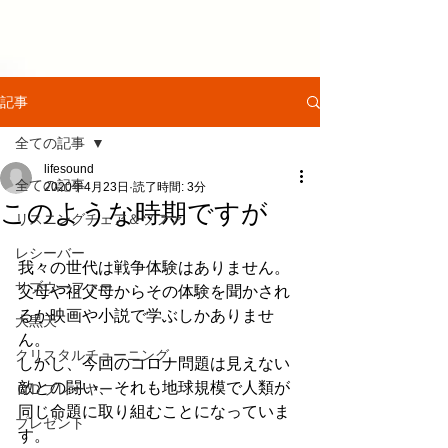
記事
全ての記事
lifesound
全ての記事
2020年4月23日
読了時間: 3分
このような時期ですが
リスニングチェア＆ソファ
レシーバー
我々の世代は戦争体験はありません。
サブウーファー
父母や祖父母からその体験を聞かされ
るか映画や小説で学ぶしかありませ
大黒天
ん。
クリスタルチューニング
しかし、今回のコロナ問題は見えない
敵との闘い、それも地球規模で人類が
ＣＤプレーヤー
同じ命題に取り組むことになっていま
プレゼント
す。