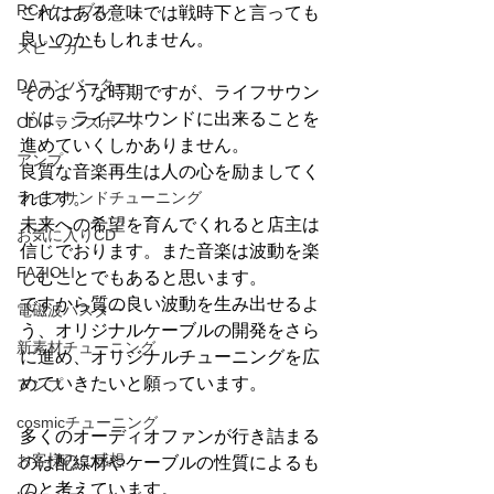
RCAケーブル
これはある意味では戦時下と言っても
良いのかもしれません。
スピーカー
DAコンバーター
そのような時期ですが、ライフサウン
ドは、ライフサウンドに出来ることを
CDトランスポート
進めていくしかありません。
アンプ
良質な音楽再生は人の心を励ましてく
ライフサンドチューニング
れます。
未来への希望を育んでくれると店主は
お気に入りCD
信じでおります。また音楽は波動を楽
FAZIOLI
しむことでもあると思います。
ですから質の良い波動を生み出せるよ
電磁波バスター
う、オリジナルケーブルの開発をさら
新素材チューニング
に進め、オリジナルチューニングを広
めていきたいと願っています。
アンプ
cosmicチューニング
多くのオーディオファンが行き詰まる
お客様のご感想
のは配線材やケーブルの性質によるも
のと考えています。