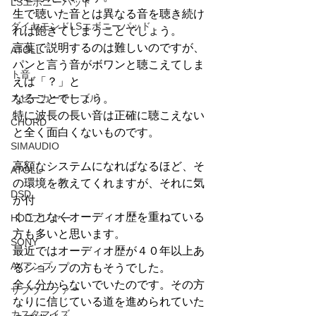
LSエボニーパッド
生で聴いた音とは異なる音を聴き続け
ダイヤモンドLSエボニーパッド
れば飽きてしまうことでしょう。
言葉で説明するのは難しいのですが、
ATOLL
パンと言う音がボワンと聴こえてしま
ト音
えば「？」と
スピーカーケーブル
なることでしょう。
特に波長の長い音は正確に聴こえない
CHORD
と全く面白くないものです。
SIMAUDIO
高額なシステムになればなるほど、そ
ATOLL
の環境を教えてくれますが、それに気
DSD
が付
くことなくオーディオ歴を重ねている
HDDプレヤー
方も多いと思います。
SONY
最近ではオーディオ歴が４０年以上あ
AVアンプ
るショップの方もそうでした。
全く分からないでいたのです。その方
サブウーファー
なりに信じている道を進められていた
カスタマイズ