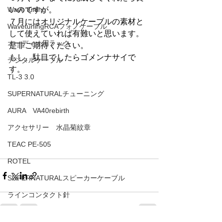
Wave tuning
いのですが。
７月にはオリジナルケーブルの素材と
WavetuningRCAフォノケーブル
して使えていれば有難いと思います。
オーディオ用ラック
是非ご期待ください。
もし、駄目でしたらゴメンナサイで
デジタルケーブル
す。
TL-3 3.0
SUPERNATURALチューニング
AURA VA40rebirth
アクセサリー 水晶菊紋章
TEAC PE-505
ROTEL
SUPERNATURALスピーカーケーブル
ラインコンタクト針
ATOLL IN５０signature