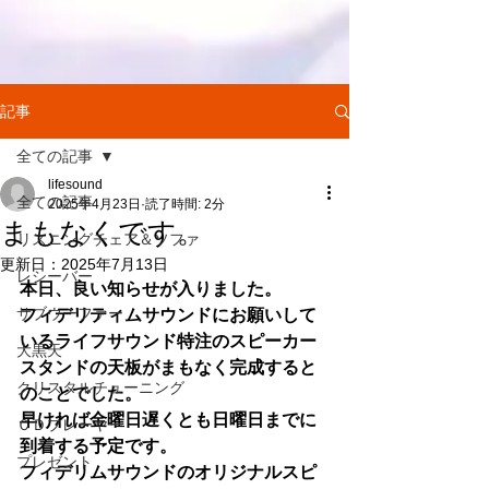
記事
全ての記事
lifesound
全ての記事
2025年4月23日
読了時間: 2分
まもなくです。
リスニングチェア＆ソファ
更新日：
2025年7月13日
レシーバー
本日、良い知らせが入りました。
サブウーファー
フィデリティムサウンドにお願いして
いるライフサウンド特注のスピーカー
大黒天
スタンドの天板がまもなく完成すると
クリスタルチューニング
のことでした。
早ければ金曜日遅くとも日曜日までに
ＣＤプレーヤー
到着する予定です。
プレゼント
フィデリムサウンドのオリジナルスピ