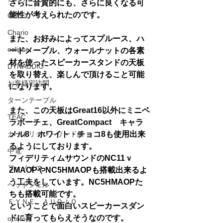
さらに音質的にも、さらに良くなる可
能性が考えられたのです。
CEC
Chario
また、お好みによってスプルース、ハ
eclipse
ードメープル、ウォールナットの各素
材を使ったスピーカースタンドの天板
DYNAUDIO
を取り替え、楽しんで頂けること可能
お客様宅訪問
になります。
ターンテーブル
また、この天板はGreat16以外にミニベ
TEAC
ラボーチェ、GreatCompact　キャラ
カートリッジ・リード線
メル8　ホワイト・チョコ8も使用出来
るようにしております。
中電
フィデリティムサウンドのNC11ｖ
フォノイコ
2MAOPやNC5HMAOPも搭載出来るよ
う工夫をしています。NC5HMAOPた
ヘッドシェル
ちも搭載可能です。
ＦＹＮＥ ＡＵＤＩＯ
ということで面白いスピーカースダン
ドに育ってもらえそうなのです。
ortofon