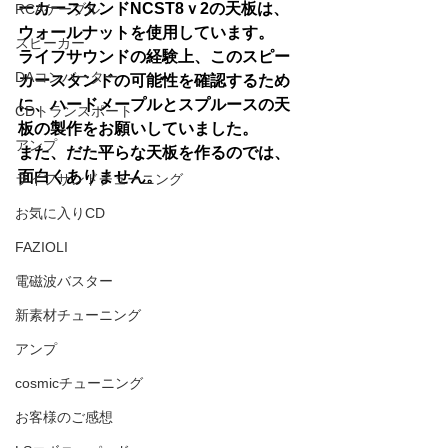
ーカースタンドNCST8ｖ2の天板は、
RCAケーブル
ウォールナットを使用しています。
スピーカー
ライフサウンドの経験上、このスピー
DAコンバーター
カースタンドの可能性を確認するため
に、ハードメープルとスプルースの天
CDトランスポート
板の製作をお願いしていました。
アンプ
また、だた平らな天板を作るのでは、
面白くありません。
ライフサンドチューニング
お気に入りCD
FAZIOLI
電磁波バスター
新素材チューニング
アンプ
cosmicチューニング
お客様のご感想