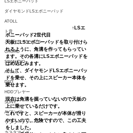
LSエボニーパッド
ダイヤモンドLSエボニーパッド
ATOLL
↑LSエ
ト音
ボニーパッド2世代目
スピーカーケーブル
天板にLSエボニーパッドを取り付けら
れるように、角溝を作ってもらってい
CHORD
ます。その各溝にLSエボニーパッドを
SIMAUDIO
はめ込むみます。
そして、ダイヤモンドLSエボニーパッ
ATOLL
ドを乗せ、その上にスピーカー本体を
DSD
乗せます。
HDDプレヤー
現在は角溝を掘っていないので天板の
SONY
上に乗せているだけです。
AVアンプ
これですと、スピーカーが本体が滑り
やすいので、危険ですので、この工夫
サブウーファー
をしました。
カスタマイズ