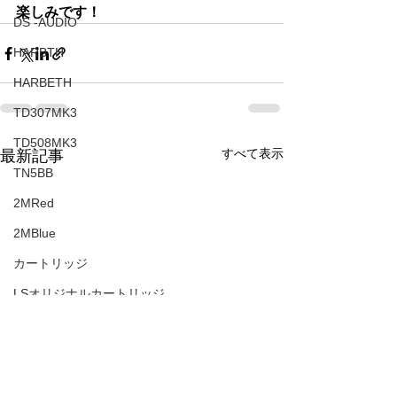
楽しみです！
DS -AUDIO
HARBTH
HARBETH
TD307MK3
TD508MK3
すべて表示
最新記事
TN5BB
2MRed
2MBlue
カートリッジ
LSオリジナルカートリッジ
2MLVB250
アコースティックアンダーボードベビー
TD510ｚMK2