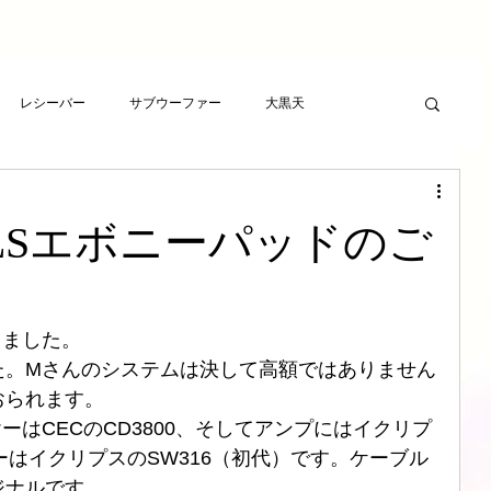
レシーバー
サブウーファー
大黒天
ーヤー
プレゼント
RCAケーブル
スピーカー
LSエボニーパッドのご
ト
アンプ
ライフサンドチューニング
きました。
波バスター
新素材チューニング
アンプ
た。Mさんのシステムは決して高額ではありません
おられます。
ーヤーはCECのCD3800、そしてアンプにはイクリプ
想
LSエボニーパッド
ダイヤモンドLSエボニーパッド
ァーはイクリプスのSW316（初代）です。ケーブル
ジナルです。