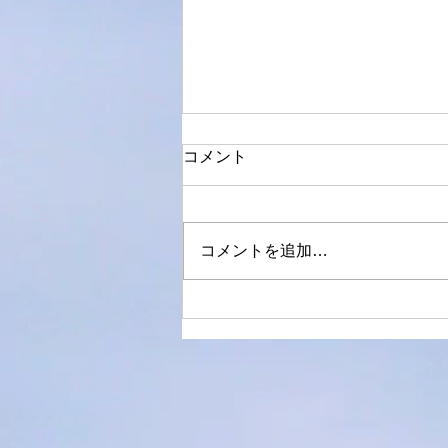
お客様のご感想
コメント
東久留米にお住いのMさんからご
を頂きました。 ☆ ★ ☆ 
★ ☆ ★ ☆ ★ ☆ ★ ☆
コメントを追加…
お世話になっております。 Mで
supernatural tuningですが、チ
ングをして頂いた当初から音が良
たのですが、エージングが進むに
れ、ますます...