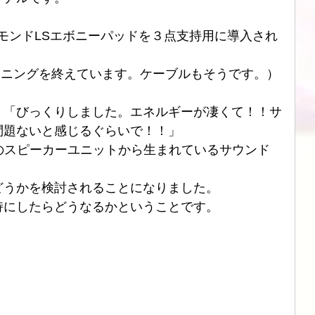
ブル
CHORD
SIMAUDIO
ATOLL
DSD
モンドLSエボニーパッドを３点支持用に導入され
cチューニングを終えています。ケーブルもそうです。）
、「びっくりしました。エネルギーが凄くて！！サ
問題ないと感じるぐらいで！！」
１発のスピーカーユニットから生まれているサウンド
。
どうかを検討されることになりました。
持にしたらどうなるかということです。