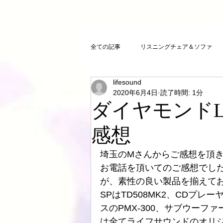
全ての記事
リスニングチェア＆ソファ
lifesound
クリスタルチューニング
ＣＤプレ
2020年6月4日
読了時間: 1分
ダイヤモンド
DAコンバーター
CDトランスポー
感想
埼玉のMさんからご感想を頂
お気に入りCD
FAZIOLI
電磁
お電話を頂いてのご感想でし
が、素性の良い製品を揃えて
SPはTD508MK2、CDプレ
cosmicチューニング
お客様のご感
スのPMX-300、サブウーフ
は全てライフサウンドのオリ