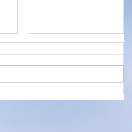
感想
★ ☆
 ★
す。
お客様からのご感想
ューニ
かっ
つ