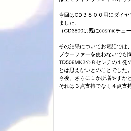
ATOLL
ト音
スピーカーケー
今回はCD３８００用にダイヤ
ました。
（CD3800は既にcosmi
HDDプレヤー
その結果についてお電話では
ブウーファーを使わないでも
TD508MK2の８センチの
とは思えないとのことでした
今後、さらに１か所増やすか
それは３点支持でなく４点支