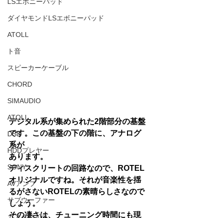
LSエボニーパッド
ダイヤモンドLSエボニーパッド
ATOLL
ト音
スピーカーケーブル
CHORD
SIMAUDIO
ATOLL
デジタル系が集められた2階部分の基盤
です。この基盤の下の階に、アナログ
DSD
系が
HDDプレヤー
あります。
SONY
ディスクリートの回路なので、ROTEL
オリジナルですね。それが音楽性を揺
AVアンプ
るがさないROTELの素晴らしさなので
サブウーファー
しょう。
その凄さは、チューニング時間にも現
カスタマイズ