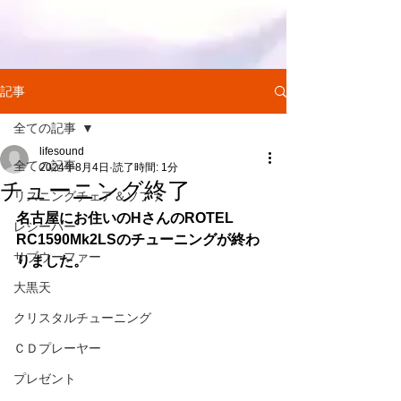
記事
全ての記事
lifesound
全ての記事
2024年8月4日
読了時間: 1分
チューニング終了
リスニングチェア＆ソファ
名古屋にお住いのHさんのROTEL　
レシーバー
RC1590Mk2LSのチューニングが終わ
サブウーファー
りました。
大黒天
クリスタルチューニング
ＣＤプレーヤー
プレゼント