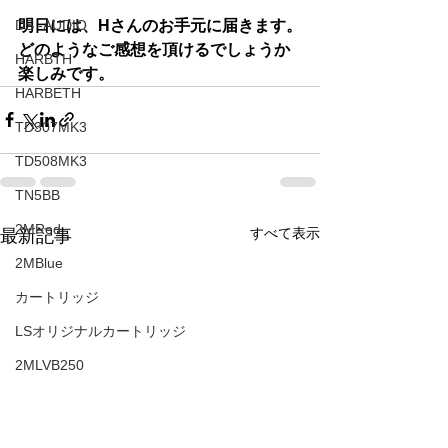
明日には、Hさんのお手元に届きます。
DS -AUDIO
どのようなご感想を頂けるでしょうか
HARBTH
楽しみです。
HARBETH
TD307MK3
TD508MK3
TN5BB
2MRed
すべて表示
最新記事
2MBlue
カートリッジ
LSオリジナルカートリッジ
2MLVB250
アコースティックアンダーボードベビー
TD510ｚMK2