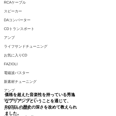
RCAケーブル
スピーカー
DAコンバーター
CDトランスポート
アンプ
ライフサンドチューニング
お気に入りCD
FAZIOLI
電磁波バスター
新素材チューニング
アンプ
価格を超えた音楽性を持っている秀逸
cosmicチューニング
なプリアンプということを通じて、
ROTELの歴史の深さを改めて教えられ
お客様のご感想
ました。