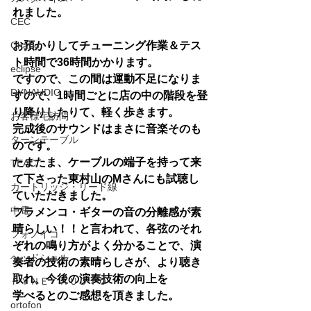
れました。
CEC
お預かりしてチューニング作業＆テス
Chario
ト時間で36時間かかります。
eclipse
ですので、この間は運動不足になりま
DYNAUDIO
すので、1時間ごとに店の中の階段を登
り降りしたりて、軽く歩きます。
お客様宅訪問
完成後のサウンドはまさに音楽そのも
ターンテーブル
のです。
たまたま、ケーブルの端子を持って来
TEAC
て下さった東村山のMさんにも試聴し
カートリッジ・リード線
ていただきました。
中電
フラメンコ・ギターの音の分離感が素
晴らしい！！と言われて、各弦のそれ
フォノイコ
ぞれの鳴り方がよく分かることで、演
ヘッドシェル
奏者の技術の素晴らしさが、より聴き
取れ、今後の演奏技術の向上を
ＦＹＮＥ ＡＵＤＩＯ
学べるとのご感想を頂きました。
ortofon