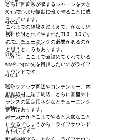
LSエボニーパッド
さらに回転系が収まるシャーシを大き
くして、より振動に強くすることに成
ダイヤモンドLSエボニーパッド
功しています。
ATOLL
これまでの経験を踏まえて、かなり綿
ト音
密に検討されて生まれたTL3　3.0です
ので、チューニングの必要があるのか
スピーカーケーブル
と思うところもあります。
CHORD
しかし、ここまで煮詰めてくれている
ので、その先を目指したいのがライフ
SIMAUDIO
サウンドです。
ATOLL
DSD
ピックアップ周辺やコンデンサー、内
部配線材、端子周辺、さらに基盤やト
HDDプレヤー
ランスの固定用ネジなどチューニング
SONY
個所はあります。
メーカーがそこまでやると大変なこと
AVアンプ
になるでしょうから、ライフサウンド
サブウーファー
が行います。
部品交換することなく、ライフサウン
カスタマイズ