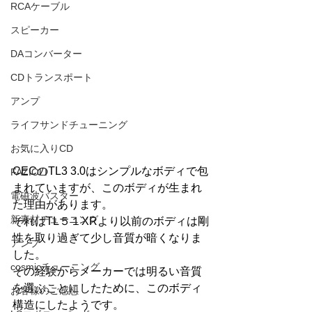
RCAケーブル
スピーカー
DAコンバーター
CDトランスポート
アンプ
ライフサンドチューニング
お気に入りCD
CECのTL3 3.0はシンプルなボディで包
FAZIOLI
まれていますが、このボディが生まれ
電磁波バスター
た理由があります。
新素材チューニング
それはTL５１XRより以前のボディは剛
性を取り過ぎて少し音質が暗くなりま
アンプ
した。
cosmicチューニング
その経験からメーカーでは明るい音質
を選ぶことにしたために、このボディ
お客様のご感想
構造にしたようです。