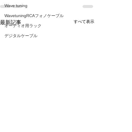
Wave tuning
WavetuningRCAフォノケーブル
すべて表示
最新記事
オーディオ用ラック
デジタルケーブル
TL-3 3.0
SUPERNATURALチューニング
AURA VA40rebirth
アクセサリー 水晶菊紋章
TEAC PE-505
ROTEL
SUPERNATURALスピーカーケーブル
ラインコンタクト針
ATOLL IN５０signature