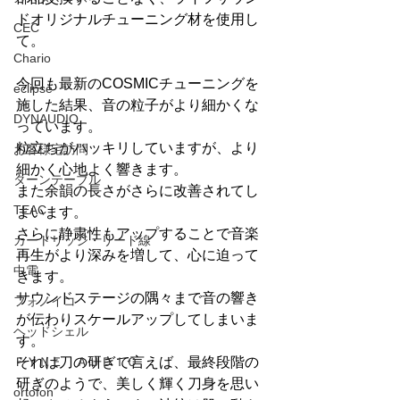
ドオリジナルチューニング材を使用し
CEC
て。
Chario
今回も最新のCOSMICチューニングを
eclipse
施した結果、音の粒子がより細かくな
DYNAUDIO
っています。
粒立ちがハッキリしていますが、より
お客様宅訪問
細かく心地よく響きます。
ターンテーブル
また余韻の長さがさらに改善されてし
TEAC
まいます。
さらに静粛性もアップすることで音楽
カートリッジ・リード線
再生がより深みを増して、心に迫って
中電
きます。
サウンドステージの隅々まで音の響き
フォノイコ
が伝わりスケールアップしてしまいま
ヘッドシェル
す。
それは刀の研ぎで言えば、最終段階の
ＦＹＮＥ ＡＵＤＩＯ
研ぎのようで、美しく輝く刀身を思い
ortofon