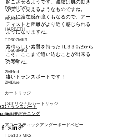
起こさせるようです。波紋は肌の動き
DS -AUDIO
が美しく見えるようなものですね。
さらに臨在感が強くもなるので、アー
HARBTH
ティストと距離がより近く感じられる
HARBETH
ようになりますね。
TD307MK3
素晴らしい素質を持ったTL 3 3.0だから
TD508MK3
こそ、ここまで追い込むことが出来る
TN5BB
のですね。
2MRed
凄いトランスポートです！
2MBlue
カートリッジ
LSオリジナルカートリッジ
CDトランスポート
cosmicチューニング
2MLVB250
アコースティックアンダーボードベビー
TD510ｚMK2