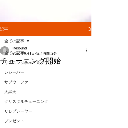
記事
全ての記事
lifesound
全ての記事
2020年6月1日
読了時間: 2分
チューニング開始
リスニングチェア＆ソファ
レシーバー
サブウーファー
大黒天
クリスタルチューニング
ＣＤプレーヤー
プレゼント