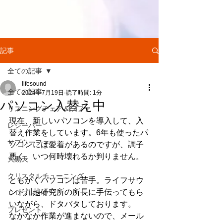
記事
全ての記事
lifesound
全ての記事
2024年7月19日
読了時間: 1分
パソコン入替え中
リスニングチェア＆ソファ
現在、新しいパソコンを導入して、入
レシーバー
替え作業をしています。6年も使ったパ
サブウーファー
ソコンには愛着があるのですが、調子
悪く、いつ何時壊れるか判りません。
大黒天
クリスタルチューニング
ともかくパソコンは苦手。ライフサウ
ンド川越研究所の所長に手伝ってもら
ＣＤプレーヤー
いながら、ドタバタしております。
プレゼント
なかなか作業が進まないので、メール