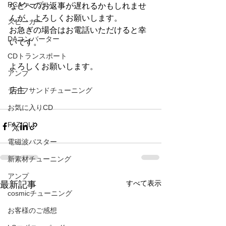
RCAケーブル
などへのお返事が遅れるかもしれませ
んが、よろしくお願いします。
スピーカー
お急ぎの場合はお電話いただけると幸
DAコンバーター
いです。
CDトランスポート
よろしくお願いします。
アンプ
ライフサンドチューニング
店主
お気に入りCD
FAZIOLI
電磁波バスター
新素材チューニング
アンプ
すべて表示
最新記事
cosmicチューニング
お客様のご感想