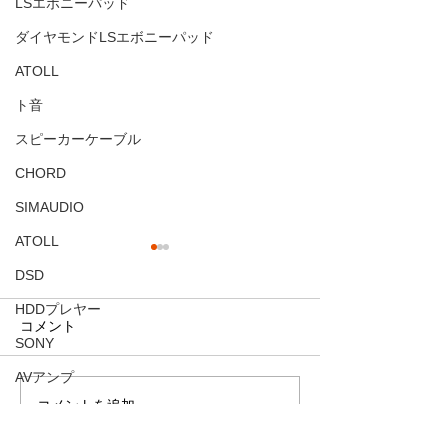
LSエボニーパッド
ダイヤモンドLSエボニーパッド
ATOLL
ト音
スピーカーケーブル
CHORD
SIMAUDIO
ATOLL
環境の違い
DSD
☆ 同じ音源なのに！？ ☆
HDDプレヤー
熱く語りまくったホセ・ホセ
コメント
SONY
（José José）ですが、昨晩
お客様のご感想
も午前0時まで、1970年のラ
AVアンプ
イブ音源をアシスタントであ
コメントを追加…
サブウーファー
る妻と聴きまくっていまし
カスタマイズ
た。 実は夏風邪で頭痛と咳に