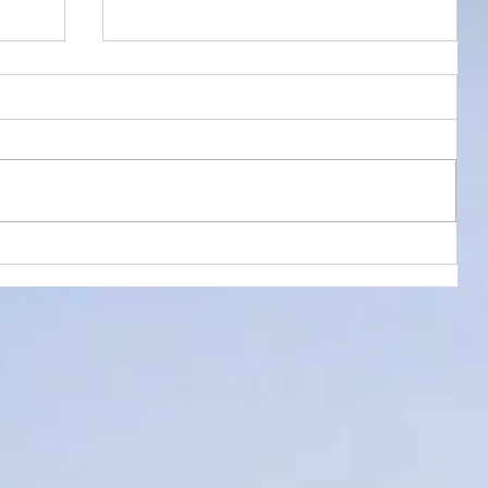
8月半ばに
）と
生命