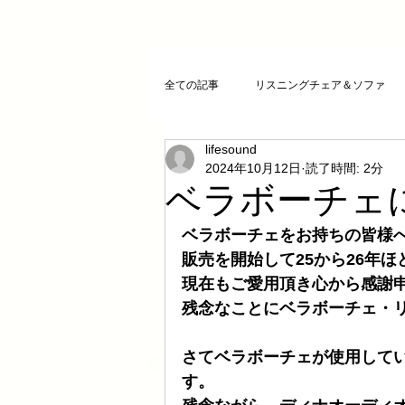
全ての記事
リスニングチェア＆ソファ
lifesound
クリスタルチューニング
ＣＤプレ
2024年10月12日
読了時間: 2分
ベラボーチェ
DAコンバーター
CDトランスポー
ベラボーチェをお持ちの皆様
販売を開始して25から26年
現在もご愛用頂き心から感謝
お気に入りCD
FAZIOLI
電磁
残念なことにベラボーチェ・
さてベラボーチェが使用して
cosmicチューニング
お客様のご感
す。