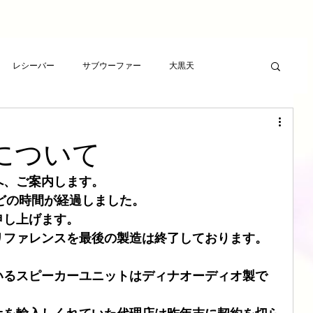
レシーバー
サブウーファー
大黒天
ーヤー
プレゼント
RCAケーブル
スピーカー
について
ト
アンプ
ライフサンドチューニング
へ、ご案内します。
ほどの時間が経過しました。
申し上げます。
波バスター
新素材チューニング
アンプ
リファレンスを最後の製造は終了しております。
いるスピーカーユニットはディナオーディオ製で
想
LSエボニーパッド
ダイヤモンドLSエボニーパッド