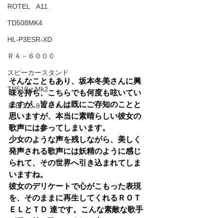
ROTEL A11
TD508MK4
HL-P3ESR-XD
ＲＡ－６０００
スピーカースタンド
そんなこともあり、坂本冬美さんに興
TD510ｚMk2
味を持ち、こちらでも何度も呟いてい
ますが、皆さんは既にご存知のことと
ＲＢ１５８２Ｍｋ２
思いますが、本当に素晴らしい彼女の
歌声には参ってしまいます。
少女のような声を残しながら、美しく
発声される歌声には妖精のように感じ
られて、その世界へ引き込まれてしま
いますね。
彼女のデリケートで心がこもった表現
を、そのままに再生してくれるＲＯＴ
ＥＬとＴＤ 達です。こんな素敵な歌手