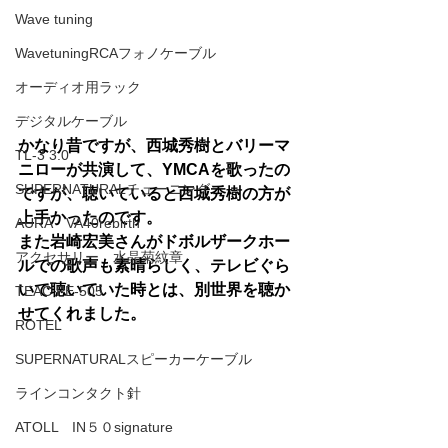
Wave tuning
WavetuningRCAフォノケーブル
オーディオ用ラック
デジタルケーブル
かなり昔ですが、西城秀樹とバリーマ
TL-3 3.0
ニローが共演して、YMCAを歌ったの
SUPERNATURALチューニング
ですが、聴いていると西城秀樹の方が
上手かったのです。
AURA VA40rebirth
また岩崎宏美さんがドボルザークホー
アクセサリー 水晶菊紋章
ルでの歌声も素晴らしく、テレビぐら
いで聴いていた時とは、別世界を聴か
TEAC PE-505
せてくれました。
ROTEL
SUPERNATURALスピーカーケーブル
ラインコンタクト針
ATOLL IN５０signature