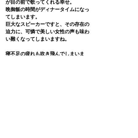
が目の前で歌ってくれる幸せ。
晩御飯の時間がディナータイムになっ
てしまいます。 
巨大なスピーカーですと、その存在の
迫力に、可憐で美しい女性の声も味わ
い難くなってしまいますね。
寝不足の疲れも吹き飛んでしまいま
す。だから困るのですが。嬉しい悩み
ですが、何時まで続くのでしょう？
（汗）
サブウーファー
スピーカー
HDDプレヤー