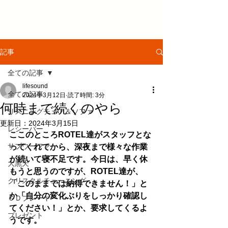
記事
全ての記事
lifesound
全ての記事
2024年3月12日
読了時間: 3分
何時まで続くのやら
リスニングチェア＆ソファ
更新日：
2024年3月15日
レシーバー
ここのところROTEL達がスタッフとな
サブウーファー
ってくれてから、深夜まで様々な作業
が続いて寝不足です。今日は、早く休
大黒天
もうと思うのですが、ROTEL達が、
クリスタルチューニング
「このままでは納得できません！」と
か「自分の変化ぶりをしっかり確認し
ＣＤプレーヤー
てください！」とか、要求してくるよ
プレゼント
うです。