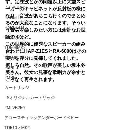
す。定在波とかの問題以上に大型スピ
DS -AUDIO
ーカーのキャビネットが反射板の様に
なり、音波があちこち行くのでまとめ
HARBTH
るのが大変なことになります。そうい
HARBETH
う苦労を楽しみたい方には余計なお世
話ですけど。
TD307MK3
この世界的に優秀なスピーカーの組み
TD508MK3
合わせにHAP-Z1ESとRA-6000はその
TN5BB
実力を存分に発揮してくれました。
何しろ自然。その歌声が美しい坂本冬
2MRed
美さん。彼女の見事な歌唱力が余すと
2MBlue
ころなく再生されます。
カートリッジ
LSオリジナルカートリッジ
2MLVB250
アコースティックアンダーボードベビー
TD510ｚMK2