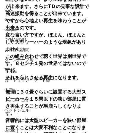
が出来ます。さらにTＤの見事な設計で
CEC
高速振動を得ることが出来ています。
Chario
ですから心地よい再生を味わうことが
出来るのです。
eclipse
変な言い方ですが、ぼよん、ぼよんと
DYNAUDIO
した大型ウーハーのような現象があり
ません。
お客様宅訪問
この組み合わせで聴く世界は別世界で
ターンテーブル
す。８センチ１発の世界ではないので
TEAC
すね。
それを忘れさせる再生になります。
カートリッジ・リード線
中電
無理に３０畳ぐらいに設置する大型ス
ピーカーを１５畳以下の狭い部屋に置
フォノイコ
き再生することが馬鹿らしくなりま
ヘッドシェル
す。
ＦＹＮＥ ＡＵＤＩＯ
音響的には大型スピーカーを狭い部屋
に置くことは大変不利なことになりま
ortofon