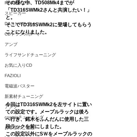
その様な中、TD508Mk4までが
RCAケーブル
「TD316SWMk2さんと共演したい！」
スピーカー
と。
DAコンバーター
そこでTD316SWMk2に登場してもらう
ことになりました。
CDトランスポート
アンプ
ライフサンドチューニング
お気に入りCD
FAZIOLI
電磁波バスター
新素材チューニング
今回はTD316SWMk2を左サイトに置い
アンプ
ての設定です。メープルラックは後ろ
cosmicチューニング
へ行き、銘木をふんだんに使用した三
段ラックを前にしました。
お客様のご感想
この設定以外にSＷをメープルラックの