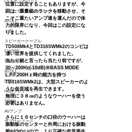
LSエボニーパッド
位置に設定することもありますが、今
ダイヤモンドLSエボニーパッド
回は、重量級のラックを移動させ、そ
こそこ重たいアンプ達を運んだので体
ATOLL
力的限界になり、今回はこの設定にな
ト音
りました。
スピーカーケーブル
TD508Mk4とTD316SWMk2のコンビは
CHORD
凄い世界を提供してくれました。
当たり前と言ったら当たり前ですが、
SIMAUDIO
30～200Hz(-10dB)※BASS MODE 
ATOLL
L.P.F.200Hｚ時の能力を持つ
DSD
TD316SWMk2は、大型スピーカーのよ
うな低音域を再生できます。
HDDプレヤー
無理に３８㎝のようなウーハーを使う
SONY
必要はありません。
AVアンプ
さらに１６センチの口径のウーハーは
サブウーファー
振動板のセンターと外周における振動
カスタマイズ
差が少ないので、より正確な低音再生