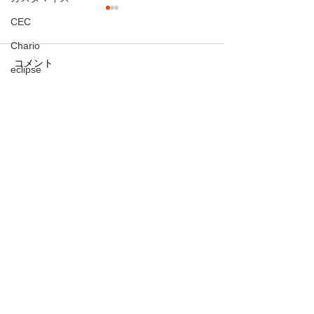
CEC
Chario
コメント
eclipse
組み合わせの妙
DYNAUDIO
何時まで続くの
お客様宅訪問
コメントを追加…
ターンテーブル
TEAC
カートリッジ・リード線
中電
今すぐ寄付する
みなさんの力で変化を起こ
フォノイコ
しましょう
ヘッドシェル
名
ＦＹＮＥ ＡＵＤＩＯ
ortofon