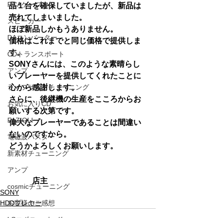
RCAケーブル
品１台を確保していましたが、新品は
売れてしまいました。
スピーカー
ほぼ新品しかもうありません。
DAコンバーター
価格はこれまでと同じ価格で提供しま
す。
CDトランスポート
SONYさんには、このような素晴らし
アンプ
いプレーヤーを提供してくれたことに
ライフサンドチューニング
心から感謝します。
さらに、後継機の生産をこころからお
お気に入りCD
願いする次第です。
FAZIOLI
偉大なプレーヤーであることは間違い
ないのですから。
電磁波バスター
どうかよろしくお願いします。
新素材チューニング
アンプ
　　　店主
cosmicチューニング
SONY
HDDプレヤー
お客様のご感想