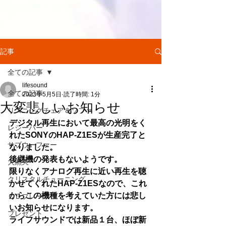
記事
全ての記事
lifesound
全ての記事
2023年5月5日
読了時間: 1分
大変悲しいお知らせ
リスニングチェア＆ソファ
デジタル再生において最高の光明をく
レシーバー
れたSONYのHAP-Z1ESが生産完了と
サブウーファー
なりました。
後継機の発表もないようです。
大黒天
限りなくアナログ再生に近い再生を聴
クリスタルチューニング
かせてくれたHAP-Z1ESなので、これ
からこの機種を考えていた方には悲し
ＣＤプレーヤー
いお知らせになります。
プレゼント
ライフサウンドでは新品１台、ほぼ新