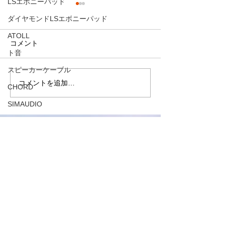
LSエボニーパッド
環境の違い
ダイヤモンドLSエボニーパッド
☆ 同じ音源なの
ATOLL
熱く語りまくった
コメント
8月半ばに
ト音
（José José）
も午前0時まで、1
スピーカーケーブル
イブ音源をアシス
コメントを追加…
CHORD
る妻と聴きまくっ
た。 実は夏風邪
SIMAUDIO
苦しんでいた妻で
ATOLL
セ・ホセを聴いて
DSD
の素晴らしい歌唱
今すぐ寄付する
れて体が楽になる
HDDプレヤー
聴き続けていたの
みなさんの力で変化を起こ
SONY
て今朝はすっかり
しましょう
うで、本当に嬉し
AVアンプ
この奇跡のような
名
サブウーファー
カスタマイズ