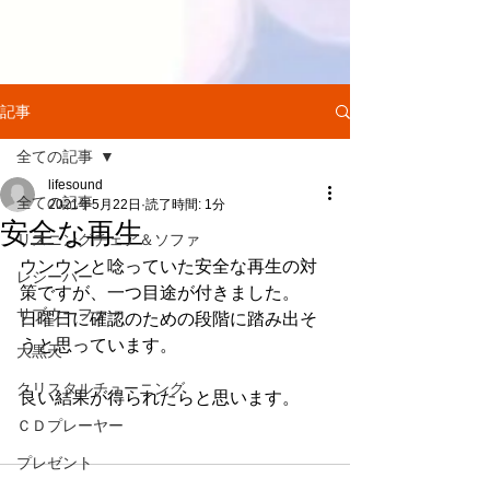
記事
全ての記事
lifesound
全ての記事
2021年5月22日
読了時間: 1分
安全な再生
リスニングチェア＆ソファ
ウンウンと唸っていた安全な再生の対
レシーバー
策ですが、一つ目途が付きました。
サブウーファー
日曜日に確認のための段階に踏み出そ
うと思っています。
大黒天
クリスタルチューニング
良い結果が得られたらと思います。
ＣＤプレーヤー
プレゼント