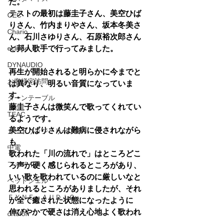
た。
テストの最初は藤圭子さん、美空ひば
CEC
りさん、竹内まりやさん、坂本冬美さ
Chario
ん、石川さゆりさん、石原裕次郎さん
eclipse
と邦人歌手で行ってみました。
DYNAUDIO
再生が開始されると明らかに今までと
お客様宅訪問
は異なり、明るい音質になっていま
す。
ターンテーブル
藤圭子さんは微笑んで歌ってくれてい
TEAC
るようです。
美空ひばりさんは難病に侵されながら
カートリッジ・リード線
も
中電
歌われた「川の流れで」はところどこ
フォノイコ
ろ声が硬く感じられるところがあり、
いい歌を歌われているのに厳しいなと
ヘッドシェル
思われるところがありましたが、それ
ＦＹＮＥ ＡＵＤＩＯ
が全て癒された状態になったように
伸びやかで硬さは消え心地よく歌われ
ortofon