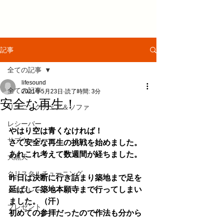
記事
全ての記事
lifesound
全ての記事
2021年5月23日
読了時間: 3分
安全な再生！
リスニングチェア＆ソファ
レシーバー
やはり空は青くなければ！
サブウーファー
さて安全な再生の挑戦を始めました。
あれこれ考えて数週間が経ちました。
大黒天
クリスタルチューニング
昨日は決断に行き詰まり築地まで足を
延ばして築地本願寺まで行ってしまい
ＣＤプレーヤー
ました。（汗）
プレゼント
初めての参拝だったので作法も分から