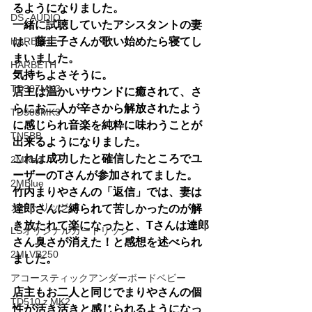
るようになりました。
DS -AUDIO
一緒に試聴していたアシスタントの妻
HARBTH
は、藤圭子さんが歌い始めたら寝てし
まいました。
HARBETH
気持ちよさそうに。
TD307MK3
店主は温かいサウンドに癒されて、さ
らにお二人が辛さから解放されたよう
TD508MK3
に感じられ音楽を純粋に味わうことが
TN5BB
出来るようになりました。
これは成功したと確信したところでユ
2MRed
ーザーのTさんが参加されてました。
2MBlue
竹内まりやさんの「返信」では、妻は
カートリッジ
達郎さんに縛られて苦しかったのが解
き放たれて楽になったと、Tさんは達郎
LSオリジナルカートリッジ
さん臭さが消えた！と感想を述べられ
2MLVB250
ました。
アコースティックアンダーボードベビー
店主もお二人と同じでまりやさんの個
TD510ｚMK2
性が活き活きと感じられるようになっ