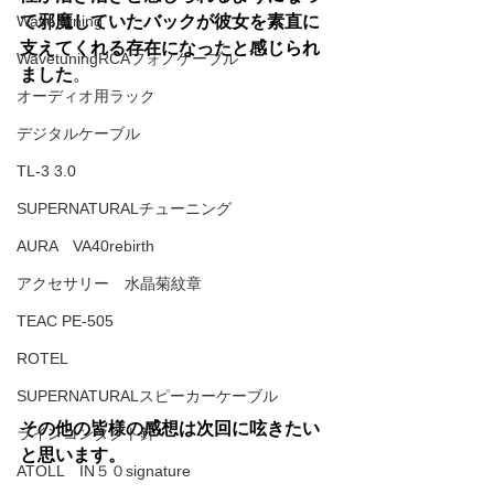
Wave tuning
て邪魔していたバックが彼女を素直に
支えてくれる存在になったと感じられ
WavetuningRCAフォノケーブル
ました
。
オーディオ用ラック
デジタルケーブル
TL-3 3.0
SUPERNATURALチューニング
AURA VA40rebirth
アクセサリー 水晶菊紋章
TEAC PE-505
ROTEL
SUPERNATURALスピーカーケーブル
その他の皆様の感想は次回に呟きたい
ラインコンタクト針
と思います。
ATOLL IN５０signature