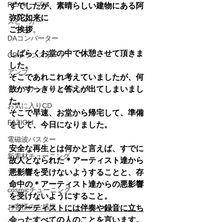
RCAケーブル
ずでしたが、素晴らしい建物にある阿
弥陀如来に
スピーカー
ご挨拶
。
DAコンバーター
しばらくお堂の中で休憩させて頂きま
CDトランスポート
した。
アンプ
そこであれこれ考えていましたが、何
ライフサンドチューニング
故かすっきりと答えが出てしまいまし
た。
お気に入りCD
そこで早速、お堂から帰宅して、準備
FAZIOLI
をして、今日になりました。
電磁波バスター
安全な再生とは何かと言えば、すでに
新素材チューニング
故人となられた＊アーティスト達から
悪影響を受けないようすることと、存
アンプ
命中の＊アーティスト達からの悪影響
cosmicチューニング
を受けないようにすること。
お客様のご感想
＊アーティストには伴奏や録音に立ち
会ったすべての人のことを言います。