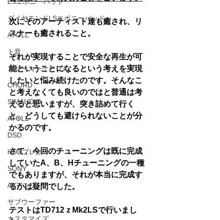
LSエボニーパッド
ダイヤモンドLSエボニーパッド
次にそのアーティスト達も癒され、リ
スナーも癒されること。
ATOLL
ト音
それが実現することで安全な再生が可
スピーカーケーブル
能ということになるという考えを実現
したいと悩み続けたのです。そんなこ
CHORD
と考えなくても良いのではと普通は考
SIMAUDIO
えると思いますが、突き詰めて行く
と、どうしても避けられないことが分
ATOLL
かるのです。
DSD
さて、今回のチューニングは既に完成
HDDプレヤー
していたA、B、Hチューニングの一種
SONY
でもありますが、それが本当に完成す
AVアンプ
るかは疑問でした。
サブウーファー
テストはTD712ｚMk2LSで行いまし
カスタマイズ