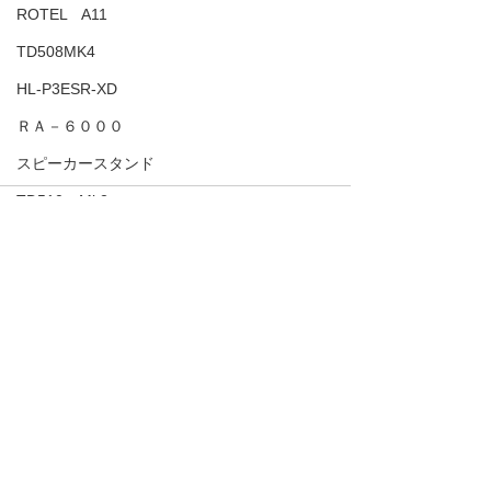
ROTEL A11
TD508MK4
HL-P3ESR-XD
ＲＡ－６０００
スピーカースタンド
TD510ｚMk2
ＲＢ１５８２Ｍｋ２
すべて表示
最新記事