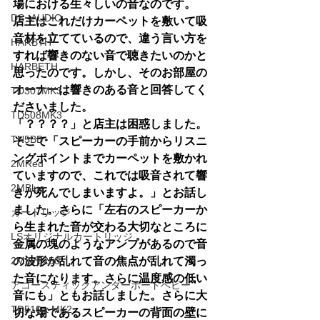
場における生々しいの音なのです。
DS -AUDIO
店主はこれだけカーペットを敷いて吸
音材を立てているので、違う言い方を
HARBTH
すれば響きのない音で聴きたいのかと
HARBETH
思ったのです。しかし、そのお部屋の
オーナーは響きのある音と回答してく
TD307MK3
ださいました。
TD508MK3
「？？？？」と店主は困惑しました。
TN5BB
そこで「スピーカーの手前からリスニ
ングポイントまでカーペットを敷かれ
2MRed
ていますので、これでは吸音されて響
2MBlue
きが死んでしまいますよ。」とお話し
ました。さらに「左右のスピーカーか
カートリッジ
ら生まれた音が交わる大切なところに
LSオリジナルカートリッジ
金属の塊のようなアンプがあるので音
2MLVB250
の波形が乱れて音の焦点が乱れて濁っ
た音になります。さらに温度感の低い
アコースティックアンダーボードベビー
音にも」ともお話しました。さらに大
TD510ｚMK2
切な場であるスピーカーの背面の壁に