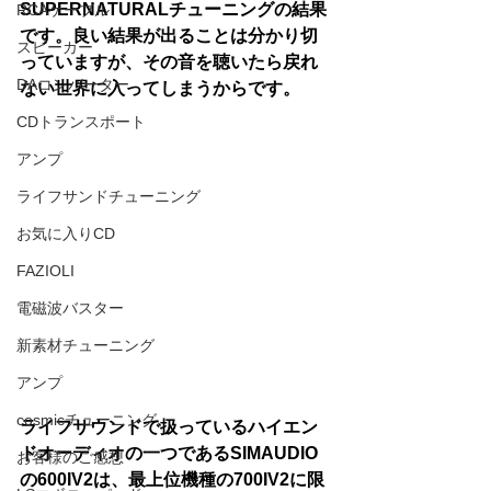
SUPERNATURALチューニングの結果
RCAケーブル
です。良い結果が出ることは分かり切
スピーカー
っていますが、その音を聴いたら戻れ
DAコンバーター
ない世界に入ってしまうからです。
CDトランスポート
アンプ
ライフサンドチューニング
お気に入りCD
FAZIOLI
電磁波バスター
新素材チューニング
アンプ
cosmicチューニング
ライフサウンドで扱っているハイエン
ドオーディオの一つであるSIMAUDIO
お客様のご感想
の600IV2は、最上位機種の700IV2に限