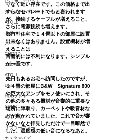
LSエボニーパッド
りなく近い存在です。この価格まで出
ダイヤモンドLSエボニーパッド
すらなセパレートでもと言われます
が、接続するケーブルが増えること、
ATOLL
さらに電源接続も増えます。
ト音
都市型住宅で１４畳以下の部屋に設置
出来なくはありません。設置機材が増
スピーカーケーブル
えることは
CHORD
音響的には不利になります。シンプル
が一番です。
SIMAUDIO
ATOLL
先日もあるお宅へ訪問したのですが、
DSD
１４畳の部屋に
B&W　Signature 800
や巨大なアンプをモノ使いにされ、そ
HDDプレヤー
の他の多々ある機材が音響的に重要な
SONY
場所に陣取り、カーペットや吸音材な
どが敷かれていました。これで音が響
AVアンプ
かないなと拝見しただけで一目瞭然で
サブウーファー
した。温度感の低い音になるなあと。
カスタマイズ