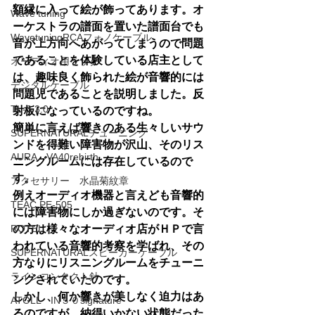
額縁に入って絵が飾ってあります。オ
Wave tuning
ーケストラの譜面を置いた譜面台でも
WavetuningRCAフォノケーブル
音が上方向へあがってしまうので問題
であることを体験している店主として
オーディオ用ラック
は、趣味良く飾られた絵が音響的には
デジタルケーブル
問題児であることを説明しました。反
TL-3 3.0
射板になっているのですね。
簡単に言えば響きのある生々しいサウ
SUPERNATURALチューニング
ンドを得難い障害物が沢山、そのリス
AURA VA40rebirth
ニングルームには存在しているので
す。
アクセサリー 水晶菊紋章
例えオーディオ機器と言えども音響的
TEAC PE-505
には障害物にしか過ぎないのです。そ
ROTEL
の方は様々なオーディオ店がＨＰで言
われている音響的考察を学ばれ、その
SUPERNATURALスピーカーケーブル
方なりにリスニングルームをチューニ
ラインコンタクト針
ングされていたのです。
しかし、何か響きが美しなく迫力はあ
ATOLL IN５０signature
るのですが、納得いかない状態だった