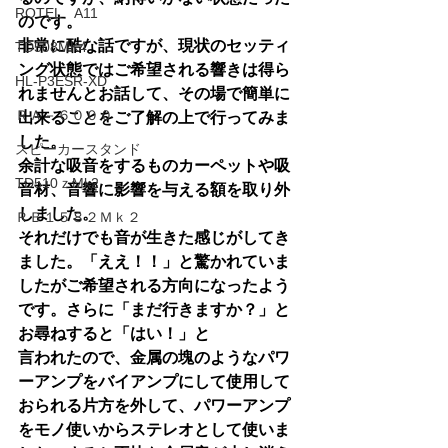
ROTEL A11
のです。
非常に酷な話ですが、現状のセッティ
TD508MK4
ング状態ではご希望される響きは得ら
HL-P3ESR-XD
れませんとお話して、その場で簡単に
ＲＡ－６０００
出来ることをご了解の上で行ってみま
した。
スピーカースタンド
余計な吸音をするものカーペットや吸
TD510ｚMk2
音材、音響に影響を与える額を取り外
しました。
ＲＢ１５８２Ｍｋ２
それだけでも音が生きた感じがしてき
ました。「ええ！！」と驚かれていま
したがご希望される方向になったよう
です。さらに「まだ行きますか？」と
お尋ねすると「はい！」と
言われたので、金属の塊のようなパワ
ーアンプをバイアンプにして使用して
おられる片方を外して、パワーアンプ
をモノ使いからステレオとして使いま