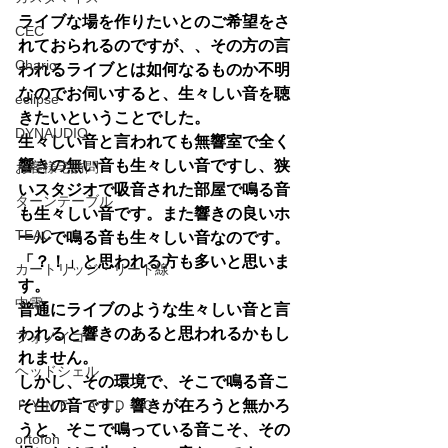
ライブな場を作りたいとのご希望をさ
CEC
れておられるのですが、、その方の言
Chario
われるライブとは如何なるものか不明
なのでお伺いすると、生々しい音を聴
eclipse
きたいということでした。
DYNAUDIO
生々しい音と言われても無響室で全く
響きの無い音も生々しい音ですし、狭
お客様宅訪問
いスタジオで吸音された部屋で鳴る音
ターンテーブル
も生々しい音です。また響きの良いホ
TEAC
ールで鳴る音も生々しい音なのです。
「？！」と思われる方も多いと思いま
カートリッジ・リード線
す。
中電
普通にライブのような生々しい音と言
われると響きのあると思われるかもし
フォノイコ
れません。
ヘッドシェル
しかし、その環境で、そこで鳴る音こ
ＦＹＮＥ ＡＵＤＩＯ
そ生の音です。響きが在ろうと無かろ
うと、そこで鳴っている音こそ、その
ortofon