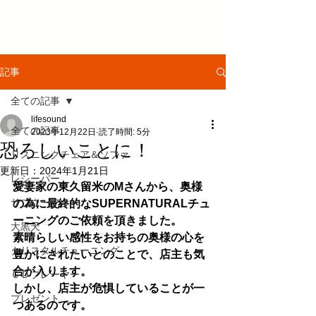
記事
全ての記事
lifesound
全ての記事
2023年12月22日
読了時間: 5分
恐ろしいことに！
リスニングチェア＆ソファ
更新日：
2024年1月21日
レシーバー
愛妻家の東久留米のMさんから、奥様
サブウーファー
の為に最終的なSUPERNATURALチュ
ーニングのご依頼を頂きました。
大黒天
素晴らしい感性をお持ちの奥様の心を
クリスタルチューニング
豊かにされたいとのことで、店主も気
合が入ります。
ＣＤプレーヤー
しかし、店主が危惧していることが一
プレゼント
つあるのです。