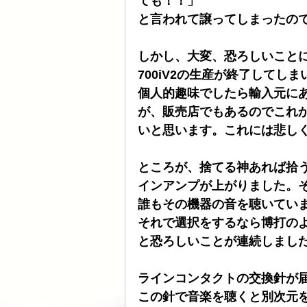
ても！！」
と言われて譲ってしまったの
ATOLL
ト音
スピーカーケー
しかし、大変、恐ろしいことに、ま
700iV2の生産が終了してし
HDDプレヤー
個人的趣味でしたら輸入元に
が、販売店でもあるのでこれ
いと思います。これには悲し
ところが、捨てる神あれば拾
インアンプが上がりました。
誰もその機器の音を聴いてい
それで選択をするなら博打の
と恐ろしいことが連続しまし
ラインコンタクトの交換針が
この針で音楽を聴くと別次元