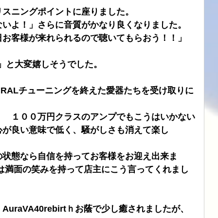
リスニングポイントに座りました。
ないよ！」さらに音質がかなり良くなりました。
日お客様が来れられるので聴いてもらおう！！」
OK！！」と大変嬉しそうでした。
TURALチューニングを終えた愛器たちを受け取りに
！　１００万円クラスのアンプでもこうはいかない
心が良い意味で低く、騒がしさも消えて楽し
の状態なら自信を持ってお客様をお迎え出来ま
irtｈは満面の笑みを持って店主にこう言ってくれまし
raVA40rebirtｈお蔭で少し癒されましたが、