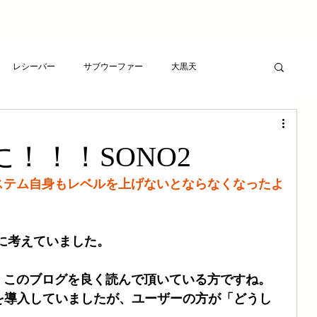
レシーバー
サブウーファー
大黒天
ーヤー
プレゼント
RCAケーブル
スピーカー
！！！SONO2
ト
アンプ
ライフサンドチューニング
ステム自身もレベルを上げないとならなくなったよ
波バスター
新素材チューニング
アンプ
候補に考えていました。
、このブログを良く読んで頂いている方ですね。
想
LSエボニーパッド
ダイヤモンドLSエボニーパッド
v2を導入していましたが、ユーザーの方が「どうし