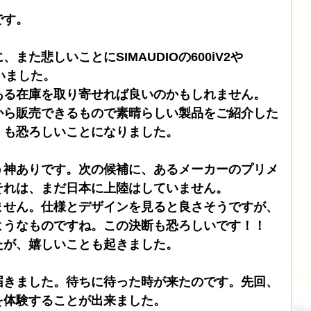
です。
ブル
CHORD
SIMAUDIO
ATOLL
DSD
た悲しいことにSIMAUDIOの600iV2や
まいました。
ある在庫を取り寄せれば良いのかもしれません。
から販売できるもので素晴らしい製品をご紹介した
くも恐ろしいことになりました。
う神ありです。次の候補に、あるメーカーのプリメ
それは、まだ日本に上陸はしていません。
ません。仕様とデザインを見ると良さそうですが、
ようなものですね。この決断も恐ろしいです！！
たが、嬉しいことも起きました。
届きました。待ちに待った時が来たのです。先回、
を体験することが出来ました。