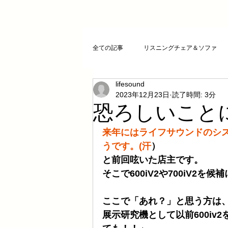
全ての記事
リスニングチェア＆ソファ
lifesound
クリスタルチューニング
ＣＤプレ
2023年12月23日
読了時間: 3分
恐ろしいことに
DAコンバーター
CDトランスポー
来年にはライフサウンドのシ
うです。(汗
）
と前回呟いた店主です。
お気に入りCD
FAZIOLI
電磁
そこで600iV2や700iV2を
ここで「あれ？」と思う方は
cosmicチューニング
お客様のご感
展示研究機として以前600i