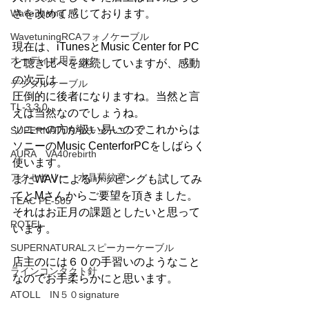
Wave tuning
さを改めて感じております。
WavetuningRCAフォノケーブル
現在は、iTunesとMusic Center for PC
オーディオ用ラック
と聴き比べを継続していますが、感動
の次元は
デジタルケーブル
圧倒的に後者になりますね。当然と言
TL-3 3.0
えば当然なのでしょうね。
ソニーの方が扱い易いのでこれからは
SUPERNATURALチューニング
ソニーのMusic CenterforPCをしばらく
AURA VA40rebirth
使います。
アクセサリー 水晶菊紋章
またWAVによるリッピングも試してみ
てとMさんからご要望を頂きました。
TEAC PE-505
それはお正月の課題としたいと思って
ROTEL
います。
SUPERNATURALスピーカーケーブル
店主のには６０の手習いのようなこと
ラインコンタクト針
なのでお手柔らかにと思います。
ATOLL IN５０signature