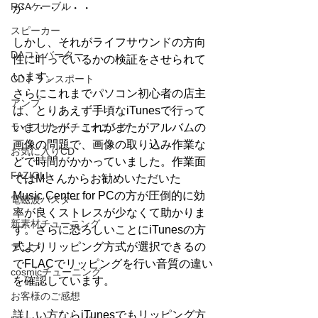
RCAケーブル
が・・・・・・
スピーカー
しかし、それがライフサウンドの方向
DAコンバーター
性に叶っているかの検証をさせられて
います。
CDトランスポート
さらにこれまでパソコン初心者の店主
アンプ
は、とりあえず手頃なiTunesで行って
ライフサンドチューニング
いましたが、これがまたがアルバムの
画像の問題で、画像の取り込み作業な
お気に入りCD
どで時間がかかっていました。作業面
FAZIOLI
ではMさんからお勧めいただいた 
Music Center for PCの方が圧倒的に効
電磁波バスター
率が良くストレスが少なくて助かりま
新素材チューニング
す。さらに恐ろしいことにiTunesの方
式よりリッピング方式が選択できるの
アンプ
でFLACでリッピングを行い音質の違い
cosmicチューニング
を確認しています。
お客様のご感想
詳しい方ならiTunesでもリッピング方