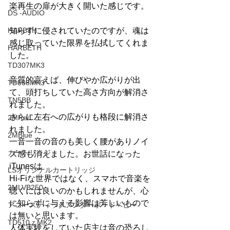
楽再生の扉が大きく開いた感じです。
DS -AUDIO
HARBTH
知らずに侵されていたのですが、魂は
感じ取っていた限界を払拭してくれま
HARBETH
した。
TD307MK3
音質的言えば、伸びやか広がりが出
TD508MK3
て、頭打ちしていた高さ方向が解消さ
TN5BB
れました。
さらに左右への広がりも格段に解消さ
2MRed
れました。
2MBlue
一音一音の音のも美しく腰がありノイ
カートリッジ
ズ感も消えました。お世話になった
iTunesは
LSオリジナルカートリッジ
Hi-Fiな世界ではなく、スマホで音楽を
2MLVB250
聴くには良いのかもしれませんが、心
に知らずに与える影響は芳しいもので
アコースティックアンダーボードベビー
は無いと思います。
TD510ｚMK2
人体実験をしていた店主は音の恐ろし