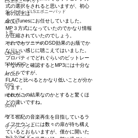
LSエボニーパッド
式の選択をされると思いますが、初心
ダイヤモンドLSエボニーパッド
者の店主は
全てiTunesにお任せしていました。
ATOLL
MP３方式になっていたのでかなり情報
ト音
が圧縮されていたのでしょう。
スピーカーケーブル
それでもソニーのDSD効果のお蔭でか
なりいい感じに聴こえてはいました。
CHORD
プロパティでどれぐらいのビットレー
SIMAUDIO
トなのかと確認するとMP3には十分な
レベルですが、
ATOLL
FLACと比べるとかなり低いことが分か
DSD
ります。
それがこの結果なのかとすると驚くほ
HDDプレヤー
どの違いですね。
SONY
AVアンプ
２１世紀の音楽再生を目指しているラ
イフサウンドには数々の扉が待ち構え
サブウーファー
ているとおもいますが、僅かに開いた
カスタマイズ