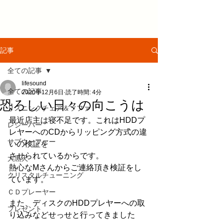
記事
全ての記事
lifesound
全ての記事
2020年12月6日
読了時間: 4分
恐ろしい日々の向こうは
リスニングチェア＆ソファ
最近店主は寝不足です。これはHDDプ
レシーバー
レヤーへのCDからリッピング方式の違
サブウーファー
いの検証を
させられているからです。
大黒天
熱心なMさんからご連絡頂き検証をし
クリスタルチューニング
ています。
ＣＤプレーヤー
また、ディスクのHDDプレヤーへの取
プレゼント
り込みなどせっせと行ってきました