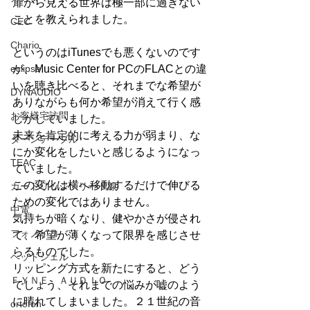
扉から見える世界は極一部に過ぎない
ことを教えられました。
CEC
Chario
というのはiTunesでも悪くないのです
eclipse
が、Music Center for PCのFLACとの違
いを聴き比べると、それまでな希望が
DYNAUDIO
ありながらも何か希望が消えて行く感
お客様宅訪問
じがしていました。
未来を肯定的に考える力が弱まり、な
ターンテーブル
にか変化をしたいと感じるようになっ
TEAC
ていました。
この変化は横へ移動するだけで伸びる
カートリッジ・リード線
ための変化ではありません。
中電
気持ちが暗くなり、健やかさが侵され
フォノイコ
て、希望が薄くなって限界を感じさせ
らるものでした。
ヘッドシェル
リッピング方式を新たにすると、どう
ＦＹＮＥ ＡＵＤＩＯ
でしょう、それまでの悩みが嘘のよう
に晴れてしまいました。２１世紀の音
ortofon