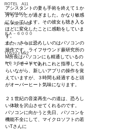
ROTEL A11
アシスタントの妻も手術を終えて１か
TD508MK4
月ちょっとが過ぎました。かなり敏感
になっています。その彼女も聴き入る
HL-P3ESR-XD
ほどに変化したことに感動をしていま
ＲＡ－６０００
す。
また、さらに恐ろしいのはパソコンの
スピーカースタンド
操作です。ライフサウンド蕨研究所の
TD510ｚMk2
M所長はパソコンにも精通しているの
ＲＢ１５８２Ｍｋ２
で、リモートであれこれと指導しても
らいながら、新しいアプリの操作を覚
えていますが、３時間も経過すると頭
がオーバーヒート気味になります。
２１世紀の音楽再生への道は、恐ろし
い体験を沢山させてくれるのです。
パソコンに向かうと先日、パソコンを
機能不全にして、マイクロソフトの若
いTさんに