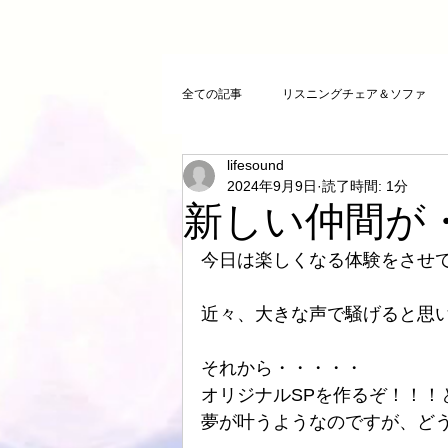
全ての記事
リスニングチェア＆ソファ
lifesound
クリスタルチューニング
ＣＤプレ
2024年9月9日
読了時間: 1分
新しい仲間が
DAコンバーター
CDトランスポー
今日は楽しくなる体験をさせ
近々、大きな声で騒げると思
お気に入りCD
FAZIOLI
電磁
それから・・・・・
オリジナルSPを作るぞ！！！
cosmicチューニング
お客様のご感
夢が叶うようなのですが、ど