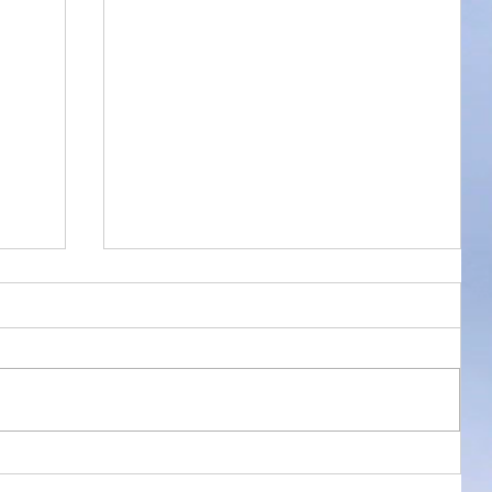
環境の違い
☆ 同じ音源なのに！？ ☆ 熱く語り
まくったホセ・ホセ（José José）で
すが、昨晩も午前0時まで、1970年の
ライブ音源をアシスタントである妻と
聴きまくっていました。 実は夏風邪で
頭痛と咳に苦しんでいた妻ですが、ホ
セ・ホセを聴いていると「その素晴ら