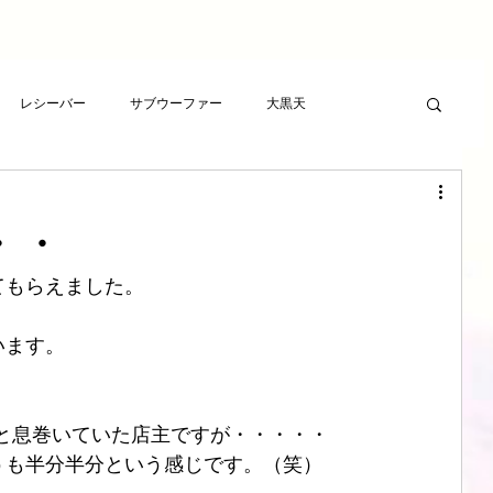
レシーバー
サブウーファー
大黒天
ーヤー
プレゼント
RCAケーブル
スピーカー
・・
ト
アンプ
ライフサンドチューニング
てもらえました。
います。
波バスター
新素材チューニング
アンプ
と息巻いていた店主ですが・・・・・
想
LSエボニーパッド
ダイヤモンドLSエボニーパッド
うも半分半分という感じです。（笑）