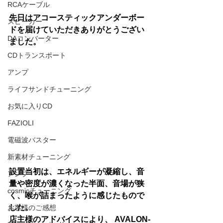
RCAケーブル
先日はアコースティックアンダーボー
スピーカー
ドを届けていただきありがとうござい
DAコンバーター
ました。
CDトランスポート
アンプ
ライフサンドチューニング
お気に入りCD
FAZIOLI
電磁波バスター
新素材チューニング
設置当初は、エネルギーが凝縮し、音
アンプ
量や密度が濃くなった半面、音場が狭
cosmicチューニング
く、喉が詰まったように感じたもので
した。
お客様のご感想
店主様のアドバイスにより、 AVALON-