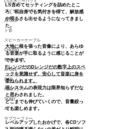
LSエボニーパッド
LS含めてセッティングを詰めたとこ
ダイヤモンドLSエボニーパッド
ろ、私自身でも気付きを得て、解放感
や明るさも出せるようになってきまし
ATOLL
た。
ト音
スピーカーケーブル
大地に根を張った音像により、あらゆ
CHORD
る音楽が手に取るように感じることが
SIMAUDIO
できます。
FレンジだのDレンジだの数字上のスペ
ATOLL
ックを意識せず、安心して音楽に身を
DSD
委ねられます。
現システムの表現力は限界知らずだな
HDDプレヤー
と思わされました。
SONY
どこまでも伸びていくので、音量絞っ
ても楽しめます。
AVアンプ
サブウーファー
レベルアップしたおかげで、各CDソフ
カスタマイズ