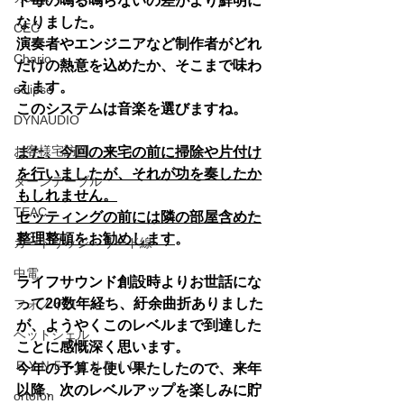
ト毎の鳴る鳴らないの差がより鮮明に
なりました。
CEC
演奏者やエンジニアなど制作者がどれ
Chario
だけの熱意を込めたか、そこまで味わ
えます。
eclipse
このシステムは音楽を選びますね。
DYNAUDIO
お客様宅訪問
また、今回の来宅の前に掃除や片付け
を行いましたが、それが功を奏したか
ターンテーブル
もしれません。
TEAC
セッティングの前には隣の部屋含めた
整理整頓をお勧めします
。
カートリッジ・リード線
中電
ライフサウンド創設時よりお世話にな
って20数年経ち、紆余曲折ありました
フォノイコ
が、ようやくこのレベルまで到達した
ヘッドシェル
ことに感慨深く思います。
ＦＹＮＥ ＡＵＤＩＯ
今年の予算を使い果たしたので、来年
以降、次のレベルアップを楽しみに貯
ortofon