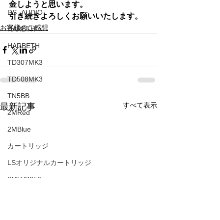
金しようと思います。
DS -AUDIO
引き続きよろしくお願いいたします。
お客様のご感想
HARBTH
HARBETH
TD307MK3
TD508MK3
TN5BB
すべて表示
最新記事
2MRed
2MBlue
カートリッジ
LSオリジナルカートリッジ
2MLVB250
アコースティックアンダーボードベビー
TD510ｚMK2