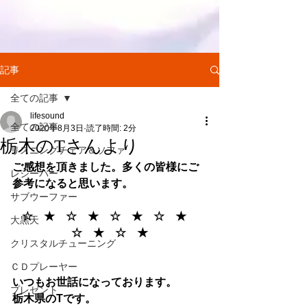
記事
全ての記事
lifesound
全ての記事
2020年8月3日
読了時間: 2分
栃木のTさんより
リスニングチェア＆ソファ
ご感想を頂きました。多くの皆様にご
レシーバー
参考になると思います。
サブウーファー
☆　★　☆　★　☆　★　☆　★　
大黒天
☆　★　☆　★
クリスタルチューニング
ＣＤプレーヤー
いつもお世話になっております。
プレゼント
栃木県のTです。