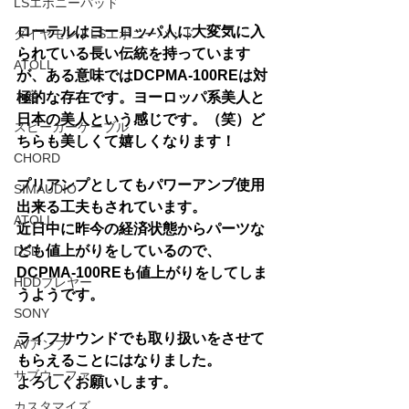
LSエボニーパッド
ローテルはヨーロッパ人に大変気に入
ダイヤモンドLSエボニーパッド
られている長い伝統を持っています
ATOLL
が、ある意味ではDCPMA-100REは対
ト音
極的な存在です。ヨーロッパ系美人と
日本の美人という感じです。（笑）ど
スピーカーケーブル
ちらも美しくて嬉しくなります！
CHORD
プリアンプとしてもパワーアンプ使用
SIMAUDIO
出来る工夫もされています。
ATOLL
近日中に昨今の経済状態からパーツな
ども値上がりをしているので、
DSD
DCPMA-100REも値上がりをしてしま
HDDプレヤー
うようです。
SONY
ライフサウンドでも取り扱いをさせて
AVアンプ
もらえることにはなりました。
サブウーファー
よろしくお願いします。
カスタマイズ