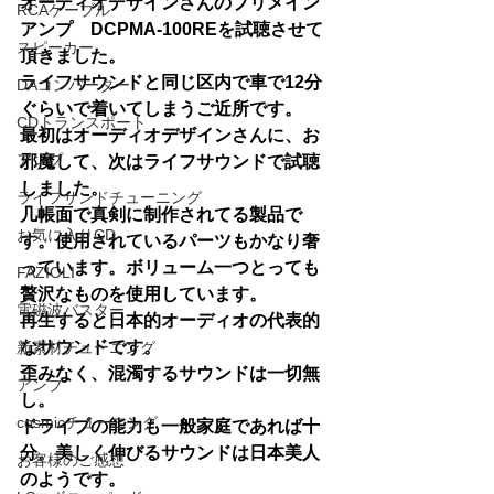
オーディオデザインさんのプリメイン
RCAケーブル
アンプ　DCPMA-100REを試聴させて
スピーカー
頂きました。
ライフサウンドと同じ区内で車で12分
DAコンバーター
ぐらいで着いてしまうご近所です。
CDトランスポート
最初はオーディオデザインさんに、お
アンプ
邪魔して、次はライフサウンドで試聴
しました。
ライフサンドチューニング
几帳面で真剣に制作されてる製品で
お気に入りCD
す。使用されているパーツもかなり奢
っています。ボリューム一つとっても
FAZIOLI
贅沢なものを使用しています。
電磁波バスター
再生すると日本的オーディオの代表的
なサウンドです。
新素材チューニング
歪みなく、混濁するサウンドは一切無
アンプ
し。
cosmicチューニング
ドライブの能力も一般家庭であれば十
分。美しく伸びるサウンドは日本美人
お客様のご感想
のようです。