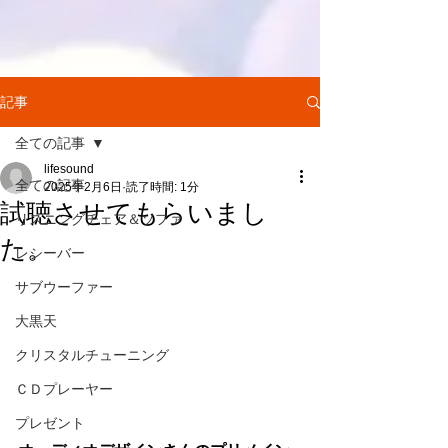
記事
全ての記事
lifesound
全ての記事
2025年2月6日
読了時間: 1分
試聴させてもらいまし
リスニングチェア＆ソファ
た。
レシーバー
サブウーファー
大黒天
クリスタルチューニング
ＣＤプレーヤー
プレゼント