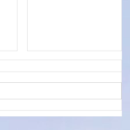
8月半ばに
）と
生命