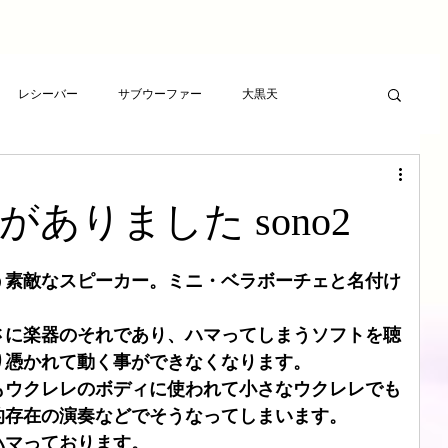
レシーバー
サブウーファー
大黒天
ーヤー
プレゼント
RCAケーブル
スピーカー
ありました sono2
ト
アンプ
ライフサンドチューニング
う素敵なスピーカー。ミニ・ベラボーチェと名付け
さに楽器のそれであり、ハマってしまうソフトを聴
波バスター
新素材チューニング
アンプ
り憑かれて動く事ができなくなります。
もウクレレのボディに使われて小さなウクレレでも
的存在の演奏などでそうなってしまいます。
想
LSエボニーパッド
ダイヤモンドLSエボニーパッド
ハマっております。