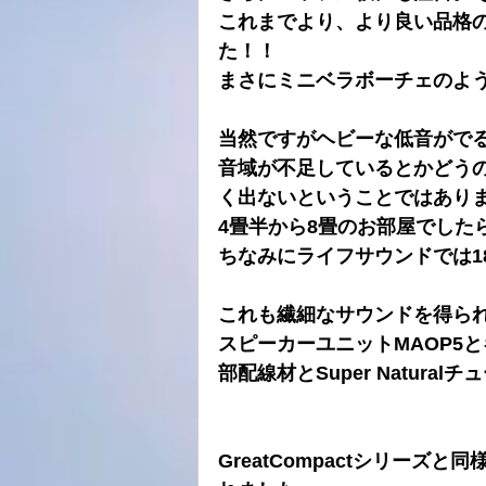
これまでより、より良い品格
た！！
まさにミニベラボーチェのよ
当然ですがヘビーな低音がで
音域が不足しているとかどう
く出ないということではあり
4畳半から8畳のお部屋でした
ちなみにライフサウンドでは1
これも繊細なサウンドを得ら
スピーカーユニットMAOP5
部配線材とSuper Natur
GreatCompactシリー