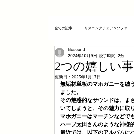
全ての記事
リスニングチェア＆ソファ
lifesound
クリスタルチューニング
ＣＤプレ
2024年10月9日
読了時間: 2分
2つの嬉しい事が
DAコンバーター
CDトランスポー
更新日：
2025年1月17日
無垢材単板のマホガニーを纏
ました。
その魅惑的なサウンドは、ま
お気に入りCD
FAZIOLI
電磁
いてしまうと、その魅力に取
マホガニーはマーチンなどで
ハーブ太田さんのような神様
cosmicチューニング
お客様のご感
最近では、以下のアルバムに