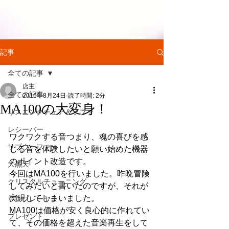
記事
全ての記事
店主
全ての記事
2016年8月24日
読了時間: 2分
MA100の大変身！
リスニングチェア＆ソファ
レシーバー
ワクワクする音つまり、魂の喜びを感
サブウーファー
じる音を体験したいと願い始めた機器
のポイント改造です。
大黒天
今回はMA100を行いました。昨晩冒険
クリスタルチューニング
してみたいと書いたのですが、それが
実現してしまいました。
ＣＤプレーヤー
MA100は価格が安く良心的に作れてい
プレゼント
て、その価格を超えた音楽再生をして