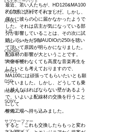
LSエボニーパッド
最近、若い人たちが、HD120&MA100
ダイヤモンドLSエボニーパッド
の試聴に訪れてくれました。しかし、
僅かに彼らの心に届かなかったようで
ATOLL
した。それは店主が気になっている部
ト音
分が影響していることは、その次に試
聴していただSIMAUDIOの250iを聴い
スピーカーケーブル
て頂いて原因が明らかになりました。
CHORD
配線材の影響が大ということです。
SIMAUDIO
大金を使わなくても高度な音楽再生を
したいとも考えておりますので、
ATOLL
MA100には頑張ってもらいたいとも願
DSD
っていました。しかし、どうしても乗
り越えなければならない壁があるよう
HDDプレヤー
で、いよいよ配線材の交換を行うこと
SONY
にして
整備工場へ持ち込みました。
AVアンプ
サブウーファー
すると「これも交換したらもっと変わ
カスタマイズ