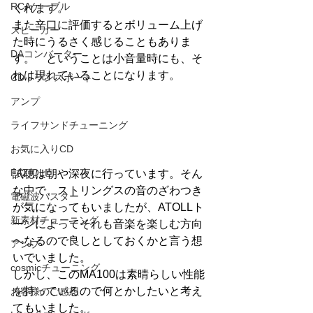
RCAケーブル
くれます。
また辛口に評価するとボリューム上げ
スピーカー
た時にうるさく感じることもありま
DAコンバーター
す。　ということは小音量時にも、そ
れは現れていることになります。
CDトランスポート
アンプ
ライフサンドチューニング
お気に入りCD
FAZIOLI
試聴は朝や深夜に行っています。そん
な中で、ストリングスの音のざわつき
電磁波バスター
が気になってもいましたが、ATOLLト
新素材チューニング
ーンによってそれも音楽を楽しむ方向
へなるので良しとしておくかと言う想
アンプ
いでいました。
cosmicチューニング
しかし、このMA100は素晴らしい性能
を持っているので何とかしたいと考え
お客様のご感想
てもいました。