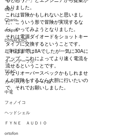
ると思う。」とエンジニアから提案が
ありました。
CEC
これは冒険かもしれないと思いまし
Chario
た、こういう形で冒険が実現するな
ら、やってみようとなりました。
eclipse
それは電源ダイオードをショットキー
DYNAUDIO
タイプに交換するということです。
お客様宅訪問
これはまでは8Aでしたが一気に30Aに
アップ。これによってより速く電流を
ターンテーブル
流せるということです。
TEAC
かなりオーバースペックかもしれませ
んが冒険をするなら大胆に行いたいの
カートリッジ・リード線
で、それでお願いしました。
中電
フォノイコ
ヘッドシェル
ＦＹＮＥ ＡＵＤＩＯ
ortofon