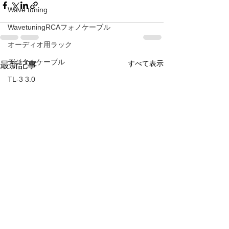
Wave tuning
WavetuningRCAフォノケーブル
オーディオ用ラック
デジタルケーブル
すべて表示
最新記事
TL-3 3.0
SUPERNATURALチューニング
AURA VA40rebirth
アクセサリー 水晶菊紋章
TEAC PE-505
ROTEL
SUPERNATURALスピーカーケーブル
ラインコンタクト針
ATOLL IN５０signature