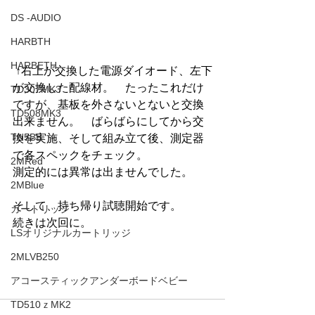
DS -AUDIO
HARBTH
HARBETH
 ↑右上が交換した電源ダイオード、左下
が交換した配線材。　たったこれだけ
TD307MK3
ですが、基板を外さないとないと交換
TD508MK3
出来ません。　ばらばらにしてから交
TN5BB
換を実施、そして組み立て後、測定器
で各スペックをチェック。
2MRed
測定的には異常は出ませんでした。
2MBlue
そして、持ち帰り試聴開始です。
カートリッジ
続きは次回に。
LSオリジナルカートリッジ
2MLVB250
アコースティックアンダーボードベビー
TD510ｚMK2