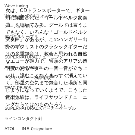
Wave tuning
次は、CDトランスポーターで、ギター
WavetuningRCAフォノケーブル
用に編曲された「ゴールドベルク変奏
曲」を聴いてみる。グールドは言うま
オーディオ用ラック
でもなく、いろんな「ゴールドベルク
デジタルケーブル
変奏曲」があるが、このハンガリー出
身のギタリストのクラシックギターだ
TL-3 3.0
けの多重録音は、教会と思われる自然
SUPERNATURALチューニング
なエコーが魅力で、冒頭のアリアの透
AURA VA40rebirth
明度のあるギターの一音一音が立ち上
がり、滲むことなくまっすぐ消えてい
アクセサリー 水晶菊紋章
く。部屋の空気まで録音した場所と同
TEAC PE-505
じようになっていくようで、こうした
音楽体験は、ライフサウンドチューニ
ROTEL
ングならではのものだろう。
SUPERNATURALスピーカーケーブル
ラインコンタクト針
ATOLL IN５０signature