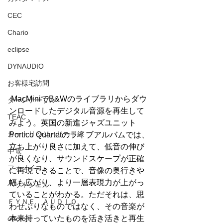
CEC
Chario
eclipse
DYNAUDIO
お客様宅訪問
 MacMiniでB&Wのライブラリからダウ
ターンテーブル
ンロードしたデジタル音源を再生して
TEAC
みよう。英国の新進ジャズユニット
カートリッジ・リード線
Portico Quartetのライブアルバムでは、
立ち上がり良さに加えて、低音の伸び
中電
が良くなり、サウンドスケープが正確
フォノイコ
に再現できることで、音像の奥行きや
幅も広がり、より一層表現力が上がっ
ヘッドシェル
ていることがわかる。ただそれは、思
ＦＹＮＥ ＡＵＤＩＯ
わせぶりなものではなく、その音楽が
本来持っていたものを活き活きと再生
ortofon