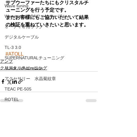
サブウーファーたちにもクリスタルチ
Wave tuning
ューニングを行う予定です。
WavetuningRCAフォノケーブル
またお客様にもご協力いただいて結果
の検証を重ねていきたいと思います。
オーディオ用ラック
デジタルケーブル
TL-3 3.0
#ATOLL
SUPERNATURALチューニング
アンプ
クリスタルチューニング
AURA VA40rebirth
アクセサリー 水晶菊紋章
TEAC PE-505
ROTEL
SUPERNATURALスピーカーケーブル
すべて表示
最新記事
ラインコンタクト針
ATOLL IN５０signature