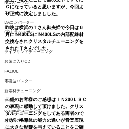
RCAケーブル
Ｃになっていると思いますが、今回よ
スピーカー
り正式に決定しましした。
DAコンバーター
昨晩は横浜のＴさん御夫婦で今日は６
CDトランスポート
月にIN400LSにIN400LSの内部配線材
交換をされクリスタルチューニングを
アンプ
されたＴさんでした。
ライフサンドチューニング
お気に入りCD
FAZIOLI
電磁波バスター
新素材チューニング
二組のお客様のご感想はＩＮ200ＬＳＣ
アンプ
の表現に感動して頂けました。クリス
cosmicチューニング
タルチューニングをしてある両者ので
すが、半導体の能力の違いが音楽表現
お客様のご感想
に大きな影響を与えていることをご確