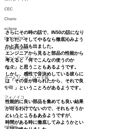
CEC
Chario
eclipse
さらにその時の話で、IN50の話になり
DYNAUDIO
ました。そしてやるなら徹底沁みよう
かと言う話も出ました。
お客様宅訪問
エンジニアから見ると部品の性能から
ターンテーブル
考えると「何でこんなの使うのか
な？」と思うこともあるようです。
TEAC
しかし、感性で音決めしている彼らに
カートリッジ・リード線
は「その音が得られたから、それで良
中電
い！」ということろがあるようです。
フォノイコ
性能的に良い部品を集めても良い結果
ヘッドシェル
が出るわけでないので、それもそうか
というところもあるようですが、
ＦＹＮＥ ＡＵＤＩＯ
時間がある時に徹底してみようかとい
ortofon