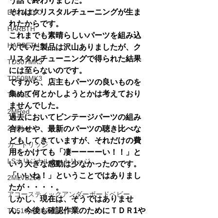
う話で終わりました。
それはクリスタルチューニングが生ま
DS -AUDIO
れたからです。
HARBTH
これまでも素晴らしいパーツを組み込
HARBETH
んでいた製品は沢山ありましたが、ク
リスタルチューニングで得られた結果
TD307MK3
には至らないのです。
TD508MK3
ですから、店主もパーツの良いものを
集めて何とかしようとかは考えており
TN5BB
ませんでした。
2MRed
過去においてビンテージパーツの組み
2MBlue
合わせや、最新のパーツの聴き比べな
どもしてきていますが、それだけの費
カートリッジ
用をかけても「凄ーーーーい！！」と
LSオリジナルカートリッジ
いう大きな感動は少なかったのです。
「いいね！」ということではありまし
2MLVB250
たが・・・・。
アコースティックアンダーボードベビー
しかし、現在は、そうではありませ
ん。今後も確認作業のためにＴＤＲ1や
TD510ｚMK2