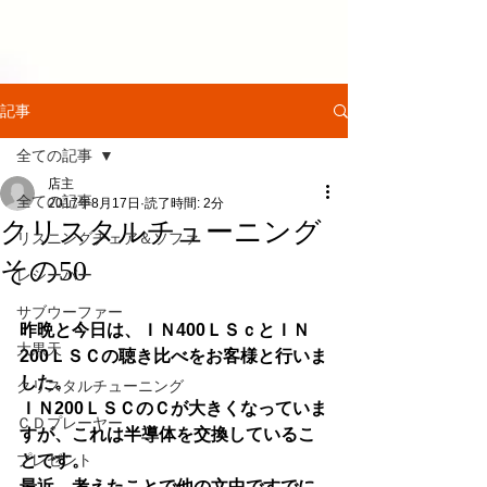
記事
全ての記事
店主
全ての記事
2017年8月17日
読了時間: 2分
クリスタルチューニング
リスニングチェア＆ソファ
その50
レシーバー
サブウーファー
昨晩と今日は、ＩＮ400ＬＳｃとＩＮ
大黒天
200ＬＳＣの聴き比べをお客様と行いま
した。
クリスタルチューニング
ＩＮ200ＬＳＣのＣが大きくなっていま
ＣＤプレーヤー
すが、これは半導体を交換しているこ
プレゼント
とです。
最近、考えたことで他の文中ですでに