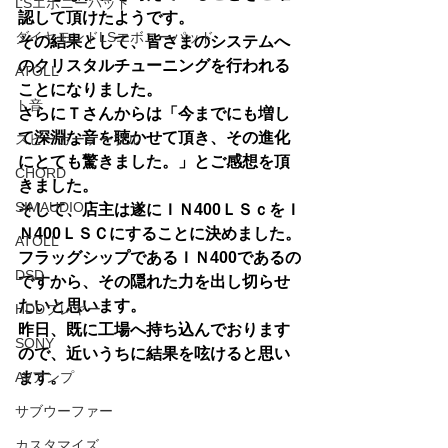
LSエボニーパッド
認して頂けたようです。
ダイヤモンドLSエボニーパッド
その結果として、皆さまのシステムへ
のクリスタルチューニングを行われる
ATOLL
ことになりました。
ト音
さらにＴさんからは「今までにも増し
て深淵な音を聴かせて頂き、その進化
スピーカーケーブル
にとても驚きました。」とご感想を頂
CHORD
きました。
SIMAUDIO
そして、店主は遂にＩＮ400ＬＳｃをＩ
Ｎ400ＬＳＣにすることに決めました。
ATOLL
フラッグシップであるＩＮ400であるの
DSD
ですから、その隠れた力を出し切らせ
たいと思います。
HDDプレヤー
昨日、既に工場へ持ち込んでおります
SONY
ので、近いうちに結果を呟けると思い
ます。
AVアンプ
サブウーファー
カスタマイズ