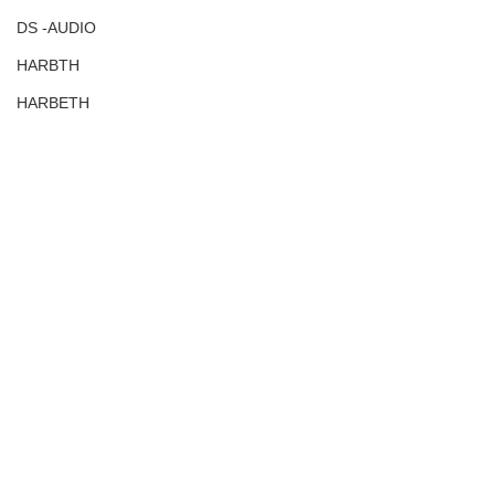
DS -AUDIO
HARBTH
HARBETH
TD307MK3
TD508MK3
TN5BB
2MRed
2MBlue
コメント
覚醒！！！
カートリッジ
LSオリジナルカートリッジ
コメントを追加…
Harbeth HL-P3
2MLVB250
相性が良いです
アコースティックアンダーボードベビー
TD510ｚMK2