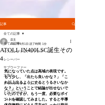
記事
全ての記事
店主
全ての記事
2017年9月1日
読了時間: 1分
ATOLL IN400LSC誕生その
リスニングチェア＆ソファ
4
レシーバー
サブウーファー
気になっていた点は高域の表現です。
大黒天
もう少し、「出たら良いかな？」「こ
れ以上出るようにするとうるさいなか
クリスタルチューニング
な？」ということで結論が出せないで
ＣＤプレーヤー
いたのですが、もう一度、必要なポイ
プレゼント
ントを確認してみました。すると半導
体交換時にどうも店主がしっかり指示