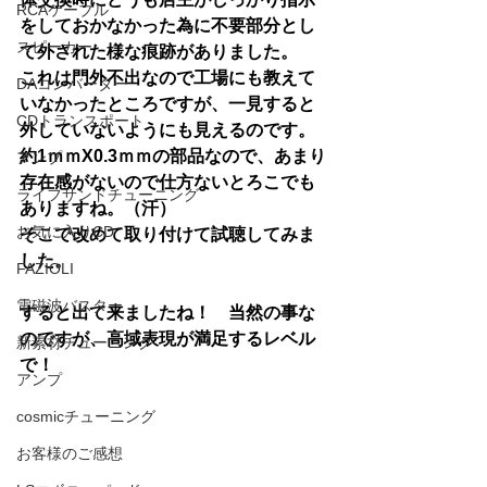
RCAケーブル
をしておかなかった為に不要部分とし
スピーカー
て外された様な痕跡がありました。
これは門外不出なので工場にも教えて
DAコンバーター
いなかったところですが、一見すると
CDトランスポート
外していないようにも見えるのです。
約1ｍｍX0.3ｍｍの部品なので、あまり
アンプ
存在感がないので仕方ないとろこでも
ライフサンドチューニング
ありますね。（汗）
お気に入りCD
そこで改めて取り付けて試聴してみま
した。
FAZIOLI
電磁波バスター
すると出て来ましたね！　当然の事な
のですが、高域表現が満足するレベル
新素材チューニング
で！
アンプ
cosmicチューニング
お客様のご感想