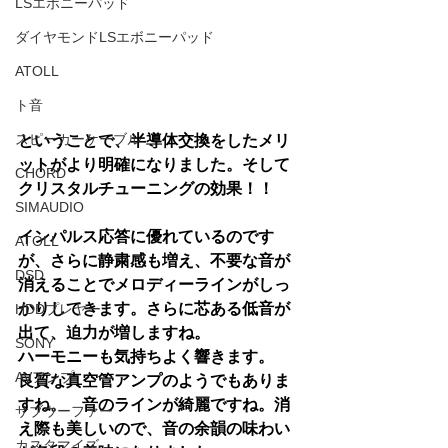
LSエボニーパッド
ダイヤモンドLSエボニーパッド
ATOLL
ト音
スピーカーケーブル
ということで、半導体交換をしたメリ
ットがより明確になりました。そして
CHORD
クリスタルチューニングの効果！！
SIMAUDIO
インパルス応答に優れているのです
ATOLL
が、さらに静粛感も増え、不要な音が
DSD
消えることでメロディーラインがしっ
かりしてきます。さらに芯ある低音が
HDDプレヤー
出て、迫力が増しますね。
SONY
ハーモニーも気持ちよく響きます。
AVアンプ
良質な真空管アンプのようでもありま
すね。　音のラインが綺麗ですね。消
サブウーファー
え際も美しいので、音の余韻の味わい
カスタマイズ