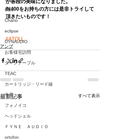
が各段の美味になりました。
IN400をお持ちの方には是非トライして
CEC
頂きたいものです！
Chario
eclipse
#ATOLL
DYNAUDIO
アンプ
お客様宅訪問
ターンテーブル
TEAC
カートリッジ・リード線
中電
すべて表示
最新記事
フォノイコ
ヘッドシェル
ＦＹＮＥ ＡＵＤＩＯ
ortofon