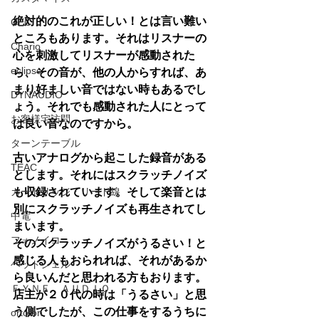
絶対的のこれが正しい！とは言い難い
CEC
ところもあります。それはリスナーの
Chario
心を刺激してリスナーが感動された
eclipse
ら、その音が、他の人からすれば、あ
まり好ましい音ではない時もあるでし
DYNAUDIO
ょう。それでも感動された人にとって
お客様宅訪問
は良い音なのですから。
ターンテーブル
古いアナログから起こした録音がある
TEAC
とします。それにはスクラッチノイズ
も収録されています。そして楽音とは
カートリッジ・リード線
別にスクラッチノイズも再生されてし
中電
まいます。
フォノイコ
そのスクラッチノイズがうるさい！と
感じる人もおられれば、それがあるか
ヘッドシェル
ら良いんだと思われる方もおります。
ＦＹＮＥ ＡＵＤＩＯ
店主が２０代の時は「うるさい」と思
う側でしたが、この仕事をするうちに
ortofon