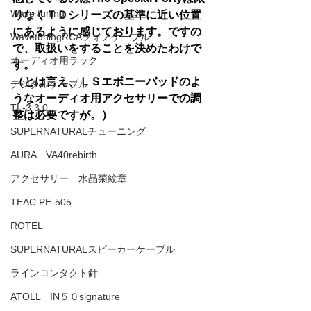
Wave tuning
りなくＴＤシリーズの基準に近い位置
にあるように感じております。ですの
WavetuningRCAフォノケーブル
で、取扱いをすることを決めたわけで
オーディオ用ラック
す。
（とは言え、ＬＳエボニーパッドのよ
デジタルケーブル
うなオーディオ用アクセサリーでの調
TL-3 3.0
整は必要ですが。）
SUPERNATURALチューニング
AURA VA40rebirth
アクセサリー 水晶菊紋章
TEAC PE-505
ROTEL
SUPERNATURALスピーカーケーブル
ラインコンタクト針
ATOLL IN５０signature