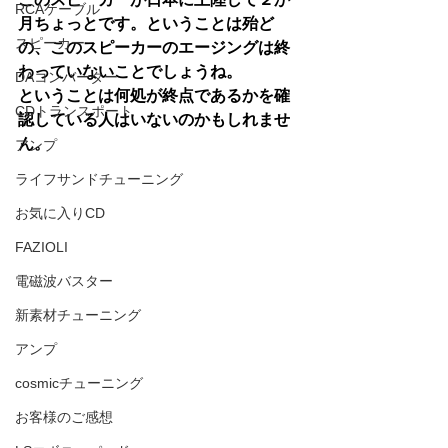
RCAケーブル
月ちょっとです。ということは殆ど
スピーカー
の、このスピーカーのエージングは終
わっていないことでしょうね。
DAコンバーター
ということは何処が終点であるかを確
CDトランスポート
認している人はいないのかもしれませ
ん。
アンプ
ライフサンドチューニング
お気に入りCD
FAZIOLI
電磁波バスター
新素材チューニング
アンプ
cosmicチューニング
お客様のご感想