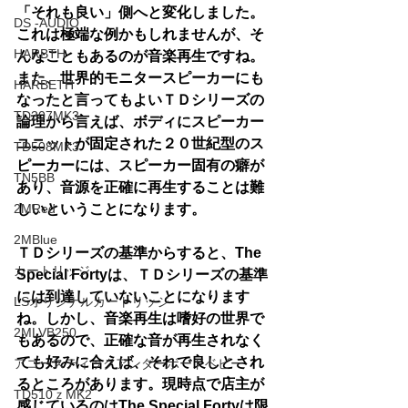
「それも良い」側へと変化しました。
DS -AUDIO
これは極端な例かもしれませんが、そ
HARBTH
んなこともあるのが音楽再生ですね。
また、世界的モニタースピーカーにも
HARBETH
なったと言ってもよいＴＤシリーズの
TD307MK3
論理から言えば、ボディにスピーカー
ユニットが固定された２０世紀型のス
TD508MK3
ピーカーには、スピーカー固有の癖が
TN5BB
あり、音源を正確に再生することは難
しいということになります。
2MRed
2MBlue
ＴＤシリーズの基準からすると、The 
カートリッジ
Special Fortyは、ＴＤシリーズの基準
には到達していないことになります
LSオリジナルカートリッジ
ね。しかし、音楽再生は嗜好の世界で
2MLVB250
もあるので、正確な音が再生されなく
ても好みに合えば、それで良しとされ
アコースティックアンダーボードベビー
るところがあります。現時点で店主が
TD510ｚMK2
感じているのはThe Special Fortyは限