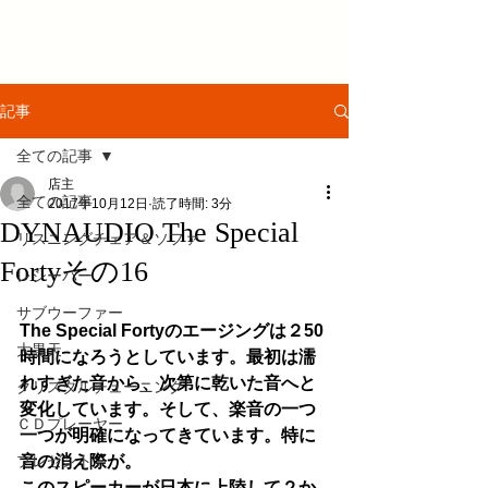
記事
全ての記事
店主
全ての記事
2017年10月12日
読了時間: 3分
DYNAUDIO The Special
リスニングチェア＆ソファ
Fortyその16
レシーバー
サブウーファー
The Special Fortyのエージングは２50
大黒天
時間になろうとしています。最初は濡
れすぎた音から、次第に乾いた音へと
クリスタルチューニング
変化しています。そして、楽音の一つ
ＣＤプレーヤー
一つが明確になってきています。特に
プレゼント
音の消え際が。
このスピーカーが日本に上陸して２か