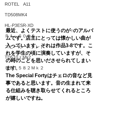
ROTEL A11
TD508MK4
HL-P3ESR-XD
最近、よくテストに使うのが↑のアルバ
ＲＡ－６０００
ムです。店主にとっては懐かしい曲が
入っています。それは作品3-8です。こ
スピーカースタンド
れを学生の頃に演奏していますが、そ
TD510ｚMk2
の時のことを思いださせられてしまい
ます
。
ＲＢ１５８２Ｍｋ２
The Special Fortyはチェロの音など見
事であると思います。音の生まれて来
る仕組みを聴き取らせてくれるところ
が嬉しいですね。