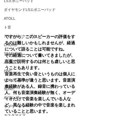
LSエボニーパッド
ダイヤモンドLSエボニーパッド
ATOLL
ト音
スピーカーケーブル
ですから、このスピーカーの評価をす
るのは難しいかもしれませんが、経過
CHORD
について語ることは可能ですね。
SIMAUDIO
その経過について書いてきましたが、
言葉で説明するのは何とも虚しいと思
ATOLL
うこともあります。
DSD
音楽再生で良い音というものは個人に
よって基準が違うと思います。音楽演
HDDプレヤー
奏経験がある人、録音に携わっている
SONY
人、何も音楽演奏経験が無く、オーデ
AVアンプ
ィオだけで音楽を楽しんでいる人な
ど、異なる経験の中で音楽を楽しまれ
サブウーファー
ていることと思います。
カスタマイズ