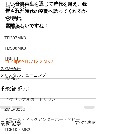
しい音楽再生を通じて時代を超え、録
DS -AUDIO
音された時代の空間へ誘ってくれるか
HARBTH
らです。
素晴らしいですね！
HARBETH
TD307MK3
TD508MK3
TN5BB
#EclipseTD712ｚMK2
スピーカー
2MRed
クリスタルチューニング
2MBlue
カートリッジ
LSオリジナルカートリッジ
2MLVB250
アコースティックアンダーボードベビー
すべて表示
最新記事
TD510ｚMK2