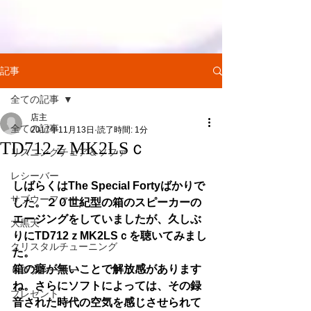
記事
全ての記事
店主
全ての記事
2017年11月13日
読了時間: 1分
TD712ｚMK2LSｃ
リスニングチェア＆ソファ
レシーバー
しばらくはThe Special Fortyばかりで
サブウーファー
した。２０世紀型の箱のスピーカーの
エージングをしていましたが、久しぶ
大黒天
りにTD712ｚMK2LSｃを聴いてみまし
クリスタルチューニング
た。
箱の癖が無いことで解放感があります
ＣＤプレーヤー
ね。さらにソフトによっては、その録
プレゼント
音された時代の空気を感じさせられて