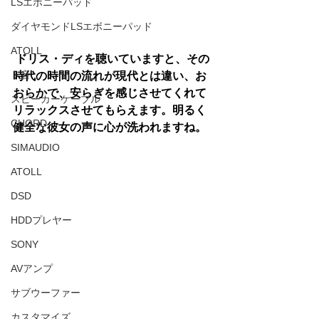
LSエボニーパッド
ダイヤモンドLSエボニーパッド
ATOLL
 ドリス・ディを聴いていますと、その
ト音
時代の時間の流れが現代とは違い、お
おらかで、安らぎを感じさせてくれて
スピーカーケーブル
リラックスさせてもらえます。明るく
CHORD
健全な彼女の声に心が洗われますね。
SIMAUDIO
ATOLL
DSD
HDDプレヤー
SONY
AVアンプ
サブウーファー
カスタマイズ