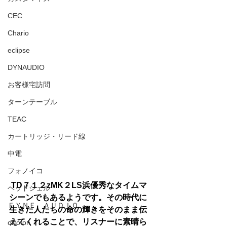
CEC
Chario
eclipse
DYNAUDIO
お客様宅訪問
ターンテーブル
TEAC
カートリッジ・リード線
中電
フォノイコ
 TD７１２zMK２LS浜優秀なタイムマ
ヘッドシェル
シーンでもあるようです。その時代に
ＦＹＮＥ ＡＵＤＩＯ
生きた人たちの命の輝きをそのまま伝
えてくれることで、リスナーに素晴ら
ortofon