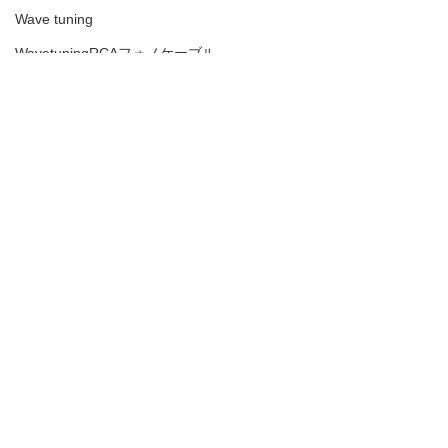
Wave tuning
WavetuningRCAフォノケーブル
オーディオ用ラック
デジタルケーブル
TL-3 3.0
SUPERNATURALチューニング
AURA VA40rebirth
アクセサリー 水晶菊紋章
TEAC PE-505
ROTEL
SUPERNATURALスピーカーケーブル
コメント
生々しい
ラインコンタクト針
我慢の限界突破
ATOLL IN５０signature