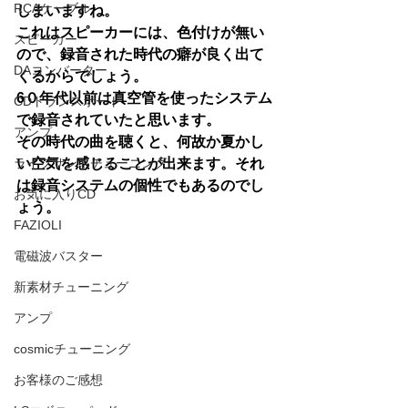
RCAケーブル
しまいますね。
これはスピーカーには、色付けが無い
スピーカー
ので、録音された時代の癖が良く出て
DAコンバーター
くるからでしょう。
6０年代以前は真空管を使ったシステム
CDトランスポート
で録音されていたと思います。
アンプ
その時代の曲を聴くと、何故か夏かし
ライフサンドチューニング
い空気を感じることが出来ます。それ
は録音システムの個性でもあるのでし
お気に入りCD
ょう。
FAZIOLI
電磁波バスター
新素材チューニング
アンプ
cosmicチューニング
お客様のご感想