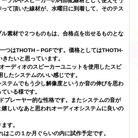
ケーブルやスピーカーの内部配線材として使えそう
作って頂いた線材が、水曜日に到着して、そのテス
ブル
CHORD
SIMAUDIO
ATOLL
DSD
ブル素材で２つものもは、合格点を出せるものとな
一つはTHOTH－PGFです。価格としてはTHOTH-
いきたいと思っています。
ィナオーディオのスピーカーユニットを使用したスピ
使用したシステムのいい感じです。
システムでもう少し解像度というか音の伸びを思わ
っている様です。
ウンドプレーヤー的な性格です。またシステムの音が
と嬉しいなあと思われオーディオシステムに良いの
ります。
これはこの１か月ぐらいの内に試作予定です。