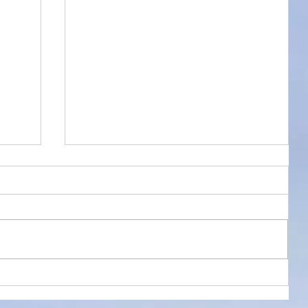
環境の違い
☆ 同じ音源なのに！？ ☆ 熱く語り
まくったホセ・ホセ（José José）で
すが、昨晩も午前0時まで、1970年の
ライブ音源をアシスタントである妻と
聴きまくっていました。 実は夏風邪で
頭痛と咳に苦しんでいた妻ですが、ホ
セ・ホセを聴いていると「その素晴ら