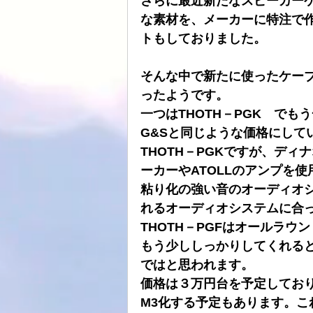
さらに最近新たなスピーカー
な素材を、メーカーに特注で
ATOLL
ト音
スピーカーケー
トもしておりました。
そんな中で新たに使ったケー
HDDプレヤー
ったようです。
一つはTHOTH－PGK　でもう
G&Sと同じような価格にして
THOTH－PGKですが、デ
ーカーやATOLLのアンプを
粘り化の強い音のオーディオ
れるオーディオシステムに合
THOTH－PGFはオールラ
もう少ししっかりしてくれる
ではと思われます。
価格は３万円台を予定してお
M3化する予定もあります。