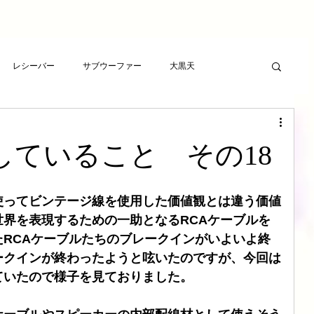
レシーバー
サブウーファー
大黒天
ーヤー
プレゼント
RCAケーブル
スピーカー
していること その18
ト
アンプ
ライフサンドチューニング
使ってビンテージ線を使用した価値観とは違う価値
界を表現するための一助となるRCAケーブルを
波バスター
新素材チューニング
アンプ
RCAケーブルたちのブレークインがいよいよ終
ークインが終わったようと呟いたのですが、今回は
ていたので様子を見ておりました。
想
LSエボニーパッド
ダイヤモンドLSエボニーパッド