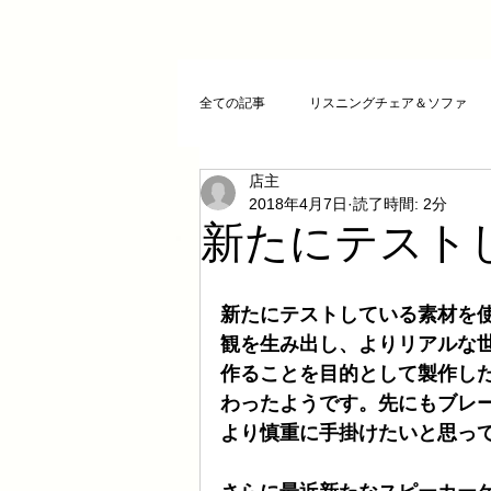
全ての記事
リスニングチェア＆ソファ
店主
クリスタルチューニング
ＣＤプレ
2018年4月7日
読了時間: 2分
新たにテスト
DAコンバーター
CDトランスポー
新たにテストしている素材を
観を生み出し、よりリアルな世
お気に入りCD
FAZIOLI
電磁
作ることを目的として製作した
わったようです。先にもブレ
より慎重に手掛けたいと思っ
cosmicチューニング
お客様のご感