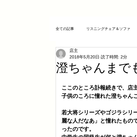
全ての記事
リスニングチェア＆ソファ
店主
クリスタルチューニング
ＣＤプレ
2018年5月20日
読了時間: 2分
澄ちゃんまで
DAコンバーター
CDトランスポー
ここのところ訃報続きで、店
子供のころに憧れた澄ちゃん
お気に入りCD
FAZIOLI
電磁
若大将シリーズやゴジラシリ
麗な人だなあ」と憧れたもの
cosmicチューニング
お客様のご感
ったのです。