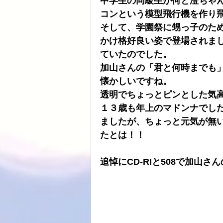
中学生の同級生が何と澄ちゃ
コンという模型飛行機を作り
ATOLL
ト音
スピーカーケー
そして、学園祭に甥っ子のた
かけ格好良い姿で登場されま
ていたのでした。
HDDプレヤー
加山さんの「君と何時までも
懐かしいですね。
透明でちょっとピンとした気
１３歳も年上のマドンナでした
ましたが、ちょっと元気が無
たとは！！
追悼にCD-RIと508で加山