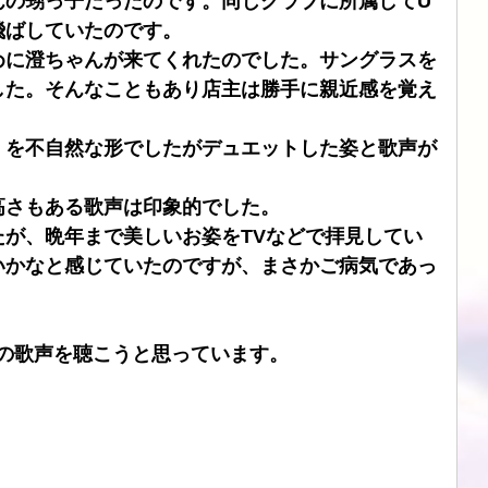
んの甥っ子だったのです。同じクラブに所属してU
飛ばしていたのです。
ブル
CHORD
SIMAUDIO
ATOLL
DSD
めに澄ちゃんが来てくれたのでした。サングラスを
した。そんなこともあり店主は勝手に親近感を覚え
」を不自然な形でしたがデュエットした姿と歌声が
高さもある歌声は印象的でした。
が、晩年まで美しいお姿をTVなどで拝見してい
いかなと感じていたのですが、まさかご病気であっ
さんの歌声を聴こうと思っています。