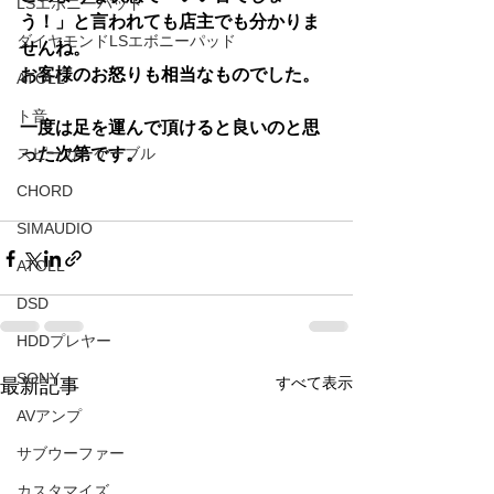
LSエボニーパッド
う！」と言われても店主でも分かりま
ダイヤモンドLSエボニーパッド
せんね。
お客様のお怒りも相当なものでした。
ATOLL
ト音
一度は足を運んで頂けると良いのと思
スピーカーケーブル
った次第です。
CHORD
SIMAUDIO
ATOLL
DSD
HDDプレヤー
SONY
すべて表示
最新記事
AVアンプ
サブウーファー
カスタマイズ