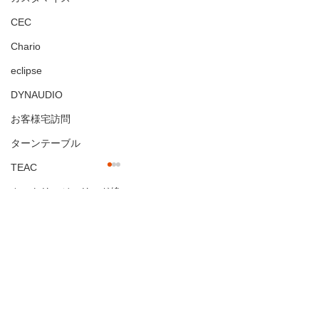
CEC
Chario
eclipse
DYNAUDIO
お客様宅訪問
ターンテーブル
TEAC
環境の違い
カートリッジ・リード線
☆ 同じ音源なのに！？ ☆
中電
熱く語りまくったホセ・ホセ
コメント
（José José）ですが、昨晩
フォノイコ
お客様のご感想
も午前0時まで、1970年のラ
ヘッドシェル
イブ音源をアシスタントであ
コメントを追加…
ＦＹＮＥ ＡＵＤＩＯ
る妻と聴きまくっていまし
た。 実は夏風邪で頭痛と咳に
ortofon