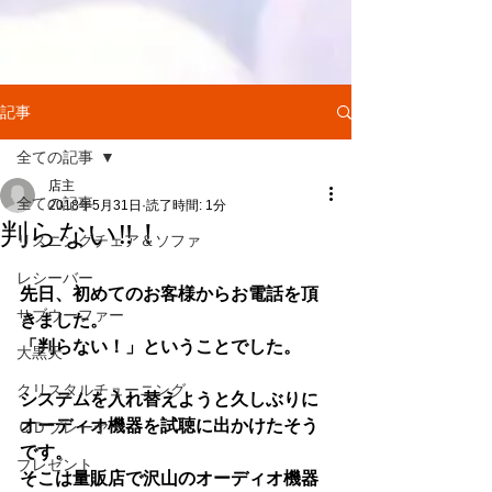
記事
全ての記事
店主
全ての記事
2018年5月31日
読了時間: 1分
判らない‼！
リスニングチェア＆ソファ
レシーバー
先日、初めてのお客様からお電話を頂
サブウーファー
きました。
「判らない！」ということでした。
大黒天
クリスタルチューニング
システムを入れ替えようと久しぶりに
オーディオ機器を試聴に出かけたそう
ＣＤプレーヤー
です。
プレゼント
そこは量販店で沢山のオーディオ機器