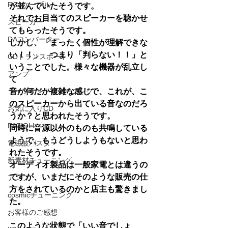
RCAケーブル
が並んでいたそうです。
それでお目当てのスピーカーを聴かせ
スピーカー
てもらったそうです。
DAコンバーター
しかし、「まったく個性が理解できな
い！！」　つまり「判らない！！」と
CDトランスポート
いうことでした。様々な機器が乱立し
アンプ
て
ライフサンドチューニング
音が何だか複雑な感じで、これが、こ
のスピーカーから出ている音なのだろ
お気に入りCD
うか？と思われたそうです。
FAZIOLI
同時に音源以外のものも共鳴している
ようで、もうどうしようもないと思わ
電磁波バスター
れたそうです。
新素材チューニング
オーディオ製品は一般家電とは違うの
ですが、いまだにそのような販売の仕
アンプ
方をされているのかと店主も驚きまし
cosmicチューニング
た。
お客様のご感想
このような状態で「いい音でしょ