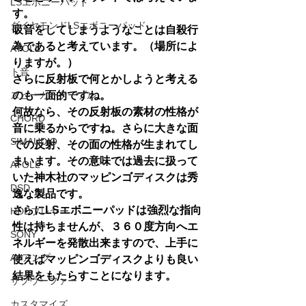
LSエボニーパッド
す。
ダイヤモンドLSエボニーパッド
吸音をしてしまうようなことは自殺行
為であると考えています。（場所によ
ATOLL
りますが。）
ト音
さらに反射板で何とかしようと考える
スピーカーケーブル
のも一面的ですね。
何故なら、その反射板の素材の性格が
CHORD
音に乗るからですね。さらに大きな面
SIMAUDIO
での反射、その面の性格が生まれてし
まいます。その意味では過去に扱って
ATOLL
いた神木社のマッピンゴディスクは秀
DSD
逸な製品です。
さらにLSエボニーパッドは強烈な指向
HDDプレヤー
性は持ちませんが、３６０度方向へエ
SONY
ネルギーを発散出来ますので、上手に
AVアンプ
使えばマッピンゴディスクよりも良い
結果をもたらすことになります。
サブウーファー
カスタマイズ