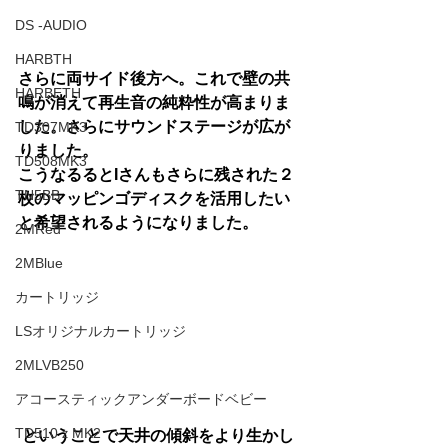
DS -AUDIO
HARBTH
さらに両サイド後方へ。これで壁の共
HARBETH
鳴が消えて再生音の純粋性が高まりま
した。さらにサウンドステージが広が
TD307MK3
りました。
TD508MK3
こうなるるとIさんもさらに残された２
TN5BB
枚のマッピンゴディスクを活用したい
と希望されるようになりました。
2MRed
2MBlue
カートリッジ
LSオリジナルカートリッジ
2MLVB250
アコースティックアンダーボードベビー
TD510ｚMK2
 ということで天井の傾斜をより生かし