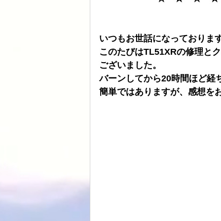
ATOLL
ト音
スピーカーケー
いつもお世話になっておりま
このたびはTL51XRの修理
HDDプレヤー
ございました。
バーンしてから20時間ほど経
簡単ではありますが、感想を