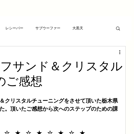
レシーバー
サブウーファー
大黒天
ーヤー
プレゼント
RCAケーブル
スピーカー
イフサンド＆クリスタル
ト
アンプ
ライフサンドチューニング
のご感想
波バスター
新素材チューニング
アンプ
ド＆クリスタルチューニングをさせて頂いた栃木県
した。頂いたご感想から次へのステップのための課
想
LSエボニーパッド
ダイヤモンドLSエボニーパッド
　☆　★　☆　★　☆　★　☆　★