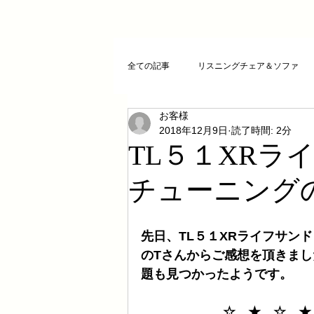
全ての記事
リスニングチェア＆ソファ
お客様
クリスタルチューニング
ＣＤプレ
2018年12月9日
読了時間: 2分
TL５１XRラ
DAコンバーター
CDトランスポー
チューニング
お気に入りCD
FAZIOLI
電磁
先日、TL５１XRライフサン
のTさんからご感想を頂きま
題も見つかったようです。
cosmicチューニング
お客様のご感
☆　★　☆　★