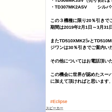
・TD508MK3SV（売り切れ
・TD307MK2ASV 　　シル
ATOLL
ト音
スピーカーケー
この３機種に限り20％引きで
期間は2019年2月1日～3月3
HDDプレヤー
またTD510XMK2㏜とTD5
ジワンは30％引きでご案内い
その他についてはお電話頂い
この機会に世界が認めたスー
に加えて頂ければと思います
#Eclipse
スピーカー