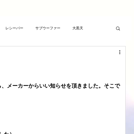
レシーバー
サブウーファー
大黒天
ーヤー
プレゼント
RCAケーブル
スピーカー
ト
アンプ
ライフサンドチューニング
ら、メーカーからいい知らせを頂きました。そこで
波バスター
新素材チューニング
アンプ
想
LSエボニーパッド
ダイヤモンドLSエボニーパッド