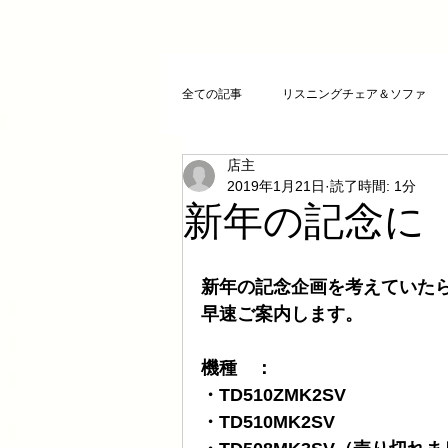
全ての記事
リスニングチェア＆ソファ
店主
クリスタルチューニング
ＣＤプレ
2019年1月21日
読了時間: 1分
新年の記念に
DAコンバーター
CDトランスポー
新年の記念企画を考えていた
早速ご案内します。
お気に入りCD
FAZIOLI
電磁
機種　：
・TD510ZMK2SV
cosmicチューニング
お客様のご感
・TD510MK2SV