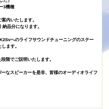
ました）
バー3機種
ブル
CHORD
SIMAUDIO
ATOLL
DSD
ご案内いたします。
1日 納品分になります。
10MK2Svへのライフサウンドチューニングのステー
たします。
た段階でご説明いたします。
パーなスピーカーを是非、皆様のオーディオライフ
。