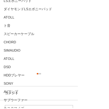
LSエボニーパッド
ダイヤモンドLSエボニーパッド
ATOLL
ト音
スピーカーケーブル
CHORD
SIMAUDIO
ATOLL
DSD
HDDプレヤー
SONY
AVアンプ
コメント
覚醒！！！
サブウーファー
カスタマイズ