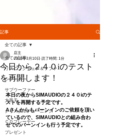
記事
全ての記事
店主
全ての記事
2019年3月10日
読了時間: 1分
今日から２４０iのテスト
リスニングチェア＆ソファ
を再開します！
レシーバー
サブウーファー
本日の夜からSIMAUDIOの２４０iのテ
大黒天
ストを再開する予定です。
Aさんからもバーンインのご依頼を頂い
クリスタルチューニング
ているので、SIMAUDIOとの組み合わ
ＣＤプレーヤー
せでのバーンインも行う予定です。
プレゼント