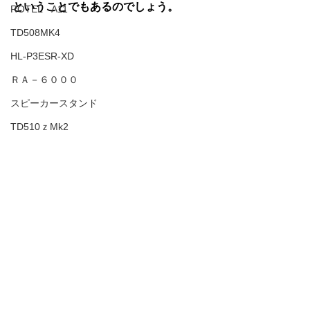
ということでもあるのでしょう。
ROTEL A11
TD508MK4
HL-P3ESR-XD
ＲＡ－６０００
スピーカースタンド
TD510ｚMk2
ＲＢ１５８２Ｍｋ２
すべて表示
最新記事