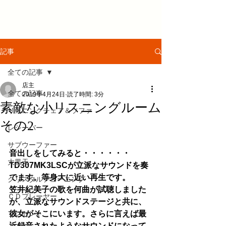
記事
全ての記事
店主
全ての記事
2019年4月24日
読了時間: 3分
素敵な小リスニングルーム
リスニングチェア＆ソファ
その2
レシーバー
サブウーファー
音出しをしてみると・・・・・・
大黒天
TD307MK3LSCが立派なサウンドを奏
でます。等身大に近い再生です。
クリスタルチューニング
笠井紀美子の歌を何曲が試聴しました
ＣＤプレーヤー
が、立派なサウンドステージと共に、
プレゼント
彼女がそこにいます。さらに言えば最
近録音されたようなサウンドになって