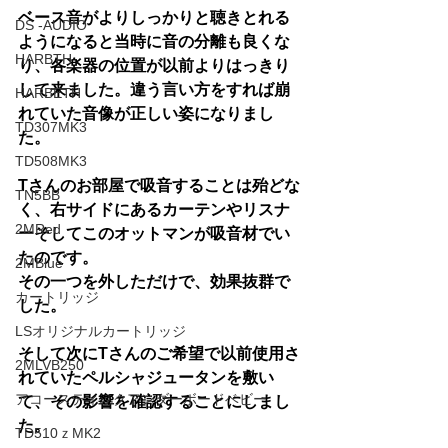
ベース音がよりしっかりと聴きとれる
DS -AUDIO
ようになると当時に音の分離も良くな
HARBTH
り、各楽器の位置が以前よりはっきり
して来ました。違う言い方をすれば崩
HARBETH
れていた音像が正しい姿になりまし
TD307MK3
た。
TD508MK3
Tさんのお部屋で吸音することは殆どな
TN5BB
く、右サイドにあるカーテンやリスナ
2MRed
ーそしてこのオットマンが吸音材でい
たのです。
2MBlue
その一つを外しただけで、効果抜群で
カートリッジ
した。
LSオリジナルカートリッジ
そして次にTさんのご希望で以前使用さ
2MLVB250
れていたペルシャジュータンを敷い
アコースティックアンダーボードベビー
て、その影響を確認することにしまし
た。
TD510ｚMK2