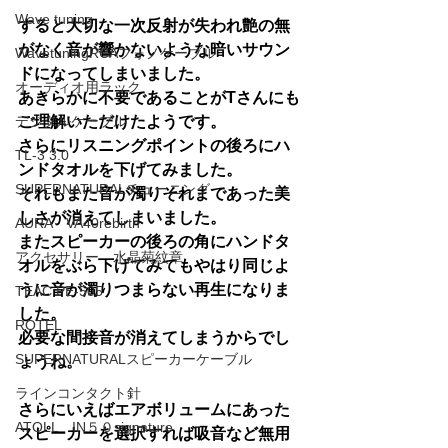
Wave tuning
すると大切な一次反射が失われ艶の無
がなく音が響かないような暗いサウン
WavetuningRCAフォノケーブル
ドになってしまいました。
オーディオ用ラック
あきらかに不要であることがTさんにも
ご理解いただけたようです。
デジタルケーブル
さらにリスニングポイントの後ろにハ
TL-3 3.0
ンドタオルを下げてみました。
SUPERNATURALチューニング
それもまた音が濁りそれまであった美
しさが消えてしまいました。
AURA VA40rebirth
またスピーカーの後ろの角にハンドタ
アクセサリー 水晶菊紋章
オルをぶら下げてみてもやはり同じよ
うに音が濁りつまらない再生になりま
TEAC PE-505
した。
ROTEL
必要な間接音が消えてしまうからでし
SUPERNATURALスピーカーケーブル
ょうね。
ラインコンタクト針
さらにいえばエアボリュームにあった
ATOLL IN５０signature
スピーカーを選択すれば吸音など無用