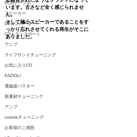
RCAケーブル
います。古さなど全く感じられませ
スピーカー
ん。
そして極小スピーカーであることをす
DAコンバーター
っかり忘れさせてくれる再生がそこに
CDトランスポート
ありました。
アンプ
ライフサンドチューニング
お気に入りCD
FAZIOLI
電磁波バスター
新素材チューニング
アンプ
cosmicチューニング
お客様のご感想