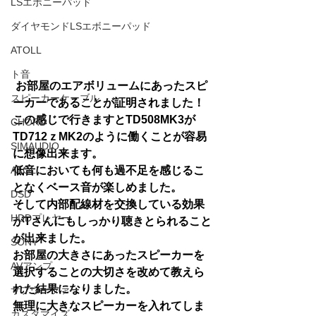
LSエボニーパッド
ダイヤモンドLSエボニーパッド
ATOLL
ト音
 お部屋のエアボリュームにあったスピ
スピーカーケーブル
ーカーであることが証明されました！
この感じで行きますとTD508MK3が
CHORD
TD712ｚMK2のように働くことが容易
SIMAUDIO
に想像出来ます。
低音においても何も過不足を感じるこ
ATOLL
となくベース音が楽しめました。
DSD
そして内部配線材を交換している効果
HDDプレヤー
がTさんにもしっかり聴きとられること
が出来ました。
SONY
お部屋の大きさにあったスピーカーを
AVアンプ
選択することの大切さを改めて教えら
れた結果になりました。
サブウーファー
無理に大きなスピーカーを入れてしま
カスタマイズ