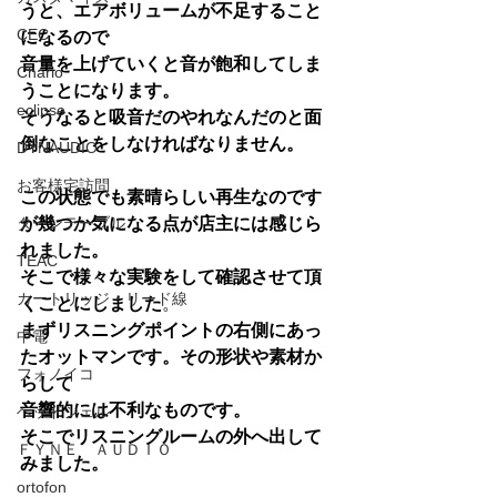
うと、エアボリュームが不足すること
CEC
になるので
音量を上げていくと音が飽和してしま
Chario
うことになります。
eclipse
そうなると吸音だのやれなんだのと面
倒なことをしなければなりません。
DYNAUDIO
お客様宅訪問
この状態でも素晴らしい再生なのです
が幾つか気になる点が店主には感じら
ターンテーブル
れました。
TEAC
そこで様々な実験をして確認させて頂
カートリッジ・リード線
くことにしました
。
まずリスニングポイントの右側にあっ
中電
たオットマンです。その形状や素材か
フォノイコ
らして
音響的には不利なものです。
ヘッドシェル
そこでリスニングルームの外へ出して
ＦＹＮＥ ＡＵＤＩＯ
みました。
ortofon