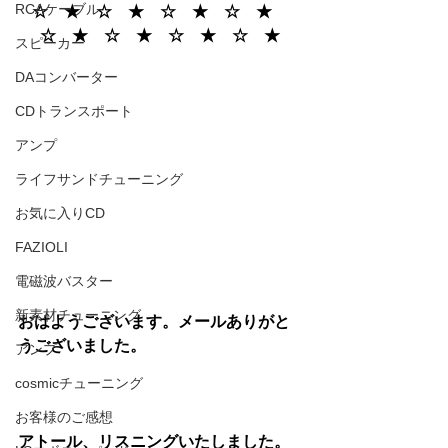
RCAケーブル
☆　★　☆　★　☆　★　☆　★　
☆　★　☆　★　☆　★　☆　★
スピーカー
DAコンバーター
CDトランスポート
アンプ
ライフサンドチューニング
お気に入りCD
FAZIOLI
電磁波バスター
新素材チューニング
おはようございます。メールありがと
うございました。
アンプ
cosmicチューニング
お客様のご感想
アトール、リスニングいたしました。