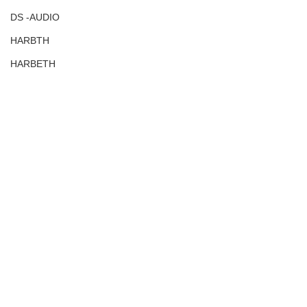
DS -AUDIO
HARBTH
HARBETH
TD307MK3
TD508MK3
TN5BB
2MRed
2MBlue
コメント
カートリッジ
覚醒！！！
LSオリジナルカートリッジ
コメントを追加…
2MLVB250
Harbeth HL-P3
相性が良いです
アコースティックアンダーボードベビー
TD510ｚMK2