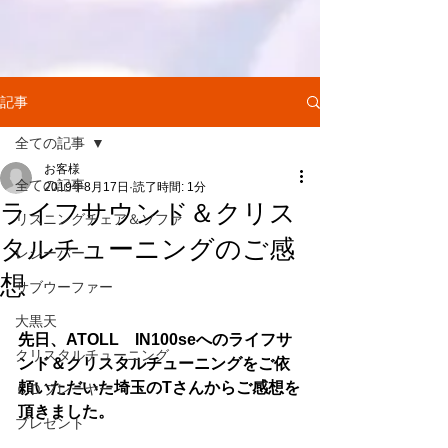
記事
全ての記事
お客様
全ての記事
2019年8月17日
読了時間: 1分
ライフサウンド＆クリス
リスニングチェア＆ソファ
タルチューニングのご感
レシーバー
想
サブウーファー
大黒天
先日、ATOLL　IN100seへのライフサ
クリスタルチューニング
ンド＆クリスタルチューニングをご依
頼いただいた埼玉のTさんからご感想を
ＣＤプレーヤー
頂きました。
プレゼント