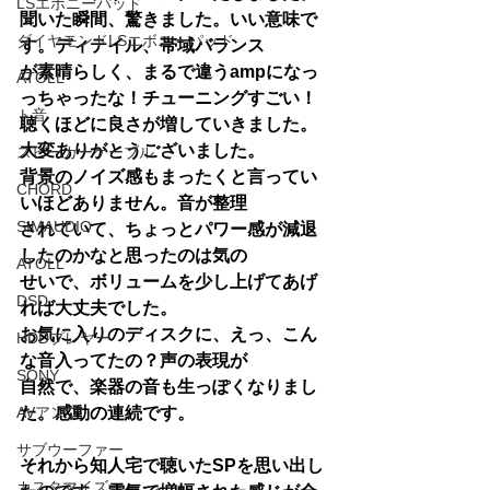
LSエボニーパッド
聞いた瞬間、驚きました。いい意味で
ダイヤモンドLSエボニーパッド
す。ディテイル、帯域バランス
が素晴らしく、まるで違うampになっ
ATOLL
っちゃったな！チューニングすごい！
ト音
聴くほどに良さが増していきました。
大変ありがとうございました。
スピーカーケーブル
背景のノイズ感もまったくと言ってい
CHORD
いほどありません。音が整理
SIMAUDIO
されていて、ちょっとパワー感が減退
したのかなと思ったのは気の
ATOLL
せいで、ボリュームを少し上げてあげ
DSD
れば大丈夫でした。
お気に入りのディスクに、えっ、こん
HDDプレヤー
な音入ってたの？声の表現が
SONY
自然で、楽器の音も生っぽくなりまし
た。感動の連続です。
AVアンプ
サブウーファー
それから知人宅で聴いたSPを思い出し
カスタマイズ