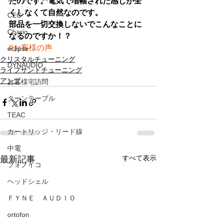
たのです。電気で増幅された感じが全
くしなくて自然なのです。
CEC
部品を一切交換しないでこんなことに
Chario
なるのですか！？
#お客様の声
eclipse
クリスタルチューニング
DYNAUDIO
ライフサンドチューニング
アンプ
お客様宅訪問
ターンテーブル
TEAC
カートリッジ・リード線
中電
すべて表示
最新記事
フォノイコ
ヘッドシェル
ＦＹＮＥ ＡＵＤＩＯ
ortofon