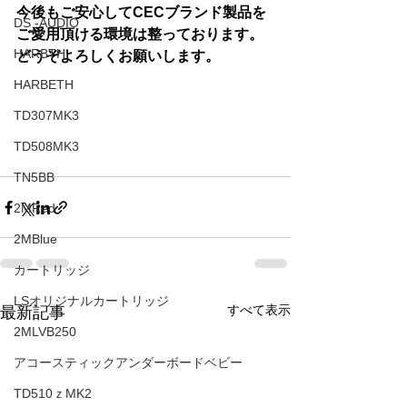
今後もご安心してCECブランド製品を
DS -AUDIO
ご愛用頂ける環境は整っております。
HARBTH
どうぞよろしくお願いします。
HARBETH
TD307MK3
TD508MK3
TN5BB
2MRed
2MBlue
カートリッジ
LSオリジナルカートリッジ
すべて表示
最新記事
2MLVB250
アコースティックアンダーボードベビー
TD510ｚMK2