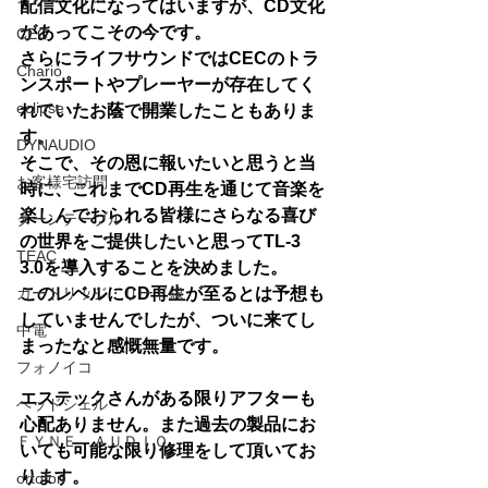
配信文化になってはいますが、CD文化
があってこその今です。
CEC
さらにライフサウンドではCECのトラ
Chario
ンスポートやプレーヤーが存在してく
eclipse
れていたお蔭で開業したこともありま
す。
DYNAUDIO
そこで、その恩に報いたいと思うと当
お客様宅訪問
時に、これまでCD再生を通じて音楽を
楽しんでおられる皆様にさらなる喜び
ターンテーブル
の世界をご提供したいと思ってTL-3　
TEAC
3.0を導入することを決めました。
カートリッジ・リード線
このレベルにCD再生が至るとは予想も
していませんでしたが、ついに来てし
中電
まったなと感慨無量です。
フォノイコ
エステックさんがある限りアフターも
ヘッドシェル
心配ありません。また過去の製品にお
ＦＹＮＥ ＡＵＤＩＯ
いても可能な限り修理をして頂いてお
ります。
ortofon