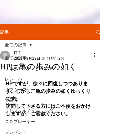
記事
全ての記事
店主
全ての記事
2019年9月29日
読了時間: 2分
HPは亀の歩みの如く
リスニングチェア＆ソファ
レシーバー
HPですが、徐々に回復しつつありま
サブウーファー
す。しかし、亀の歩みの如くゆっくり
です。
大黒天
訪問して下さる方にはご不便をおかけ
クリスタルチューニング
しますが、ご容赦ください。
ＣＤプレーヤー
プレゼント