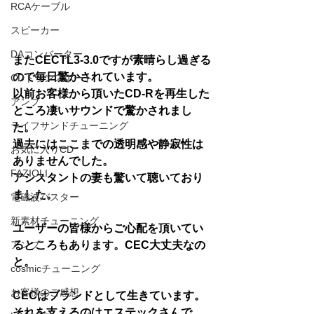
RCAケーブル
スピーカー
DAコンバーター
またCECTL3-3.0ですが素晴らし過ぎる
ので毎日驚かされています。
CDトランスポート
以前お客様から頂いたCD-Rを再生した
アンプ
ところ凄いサウンドで驚かされまし
ライフサンドチューニング
た。
過去にはここまでの透明感や静寂性は
お気に入りCD
ありませんでした。
FAZIOLI
アシスタントの妻も驚いて聴いており
ました。
電磁波バスター
新素材チューニング
ユーザーの皆様からご心配を頂いてい
アンプ
るところもあります。CEC大丈夫なの
と。
cosmicチューニング
お客様のご感想
CECはブランドとして生きています。
それを支えるのはエステックさんで