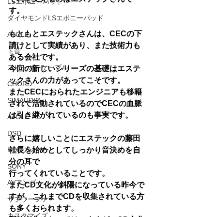
LSエボニーパッド
す。
ダイヤモンドLSエボニーパッド
もともとエステックさんは、CECの下
ATOLL
請けとして実績があり、また技術力も
ト音
ある会社です。
スピーカーケーブル
今回の新しいシリーズの基礎はエステ
ックさんの力があってこそです。
CHORD
またCECにおられたエンジニアも移籍
SIMAUDIO
されて活動されているのでCECの血脈
は引き継がれているのも事実です。
ATOLL
DSD
さらに嬉しいことにエステックの藤田
HDDプレヤー
社長を始めとしてしっかり音決めを自
分の耳で
SONY
行ってくれていることです。
AVアンプ
またCD文化が斜陽になっている昨今で
すが、これまでCDを収集されている方
サブウーファー
も多くおられます。
カスタマイズ