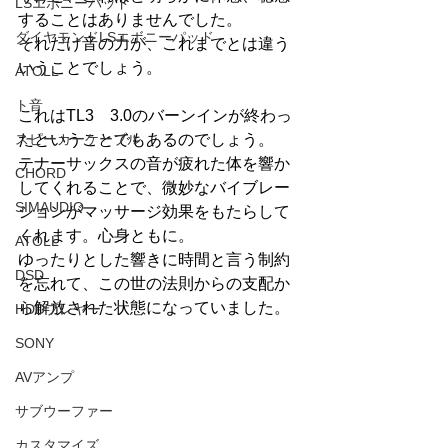
LSエボニーパッド
することはありませんでした。
ダイヤモンドLSエボニーパッド
それだけ音の力が、これまでとは違う
いうことでしょう。
ATOLL
ト音
これはTL3　3.0のバーンインが終わっ
スピーカーケーブル
たということでもあるのでしょう。
テナーサックスの音が疲れた体を響か
CHORD
してくれることで、微妙なバイブレー
SIMAUDIO
ションがマッサージ効果をもたらして
くれます。心身ともに。
ATOLL
ゆったりとした響きに時間と言う制約
DSD
を忘れて、この世の法則からの支配か
ら解放された状態になっていました。
HDDプレヤー
SONY
AVアンプ
サブウーファー
カスタマイズ