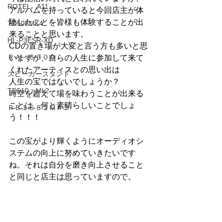
ROTEL A11
アルバムを持っていると今回店主が体
験したことを皆様も体験することが出
TD508MK4
来ることと思います。
HL-P3ESR-XD
CDの置き場が大変と言う方も多いと思
ＲＡ－６０００
いますが、自らの人生に参加して来て
くれたアーティスとの思い出は
スピーカースタンド
人生の宝ではないでしょうか？
TD510ｚMk2
時空を超えて場を味わうことが出来る
ことは、何と素晴らしいことでしょ
ＲＢ１５８２Ｍｋ２
う！！！
この宝がより輝くようにオーディオシ
ステムの向上に努めていきたいです
ね。それは自分を磨き向上させること
と同じと店主は思っていますので。
#CEC
#EclipseTD712ｚMK2