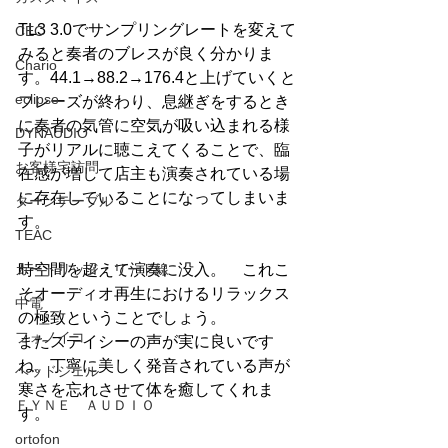
TL3 3.0でサンプリングレートを変えて
CEC
みると奏者のブレスが良く分かりま
Chario
す。44.1→88.2→176.4と上げていくと
eclipse
フレーズが終わり、息継ぎをするとき
に奏者の気管に空気が吸い込まれる様
DYNAUDIO
子がリアルに聴こえてくることで、臨
お客様宅訪問
在感が増して店主も演奏されている場
に存在していることになってしまいま
ターンテーブル
す。
TEAC
カートリッジ・リード線
時空間を超えて演奏に没入。　これこ
そオーディオ再生におけるリラックス
中電
の極致ということでしょう。
フォノイコ
またステイシーの声が実に良いです
ね。丁寧に美しく発音されている声が
ヘッドシェル
寒さを忘れさせて体を癒してくれま
ＦＹＮＥ ＡＵＤＩＯ
す。
ortofon