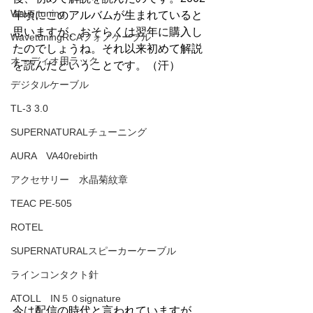
Wave tuning
年頃にこのアルバムが生まれていると
思いますが、おそらくは翌年に購入し
WavetuningRCAフォノケーブル
たのでしょうね。それ以来初めて解説
オーディオ用ラック
を読んだということです。（汗）
デジタルケーブル
TL-3 3.0
SUPERNATURALチューニング
AURA VA40rebirth
アクセサリー 水晶菊紋章
TEAC PE-505
ROTEL
SUPERNATURALスピーカーケーブル
ラインコンタクト針
ATOLL IN５０signature
今は配信の時代と言われていますが、