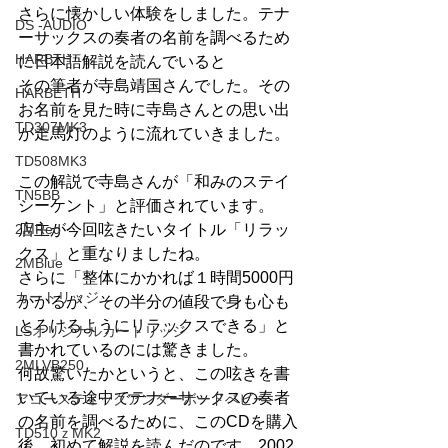
さらに懐かしい体験をしました。テナ
DS -AUDIO
ーサックスの奏者の名前を調べるため
HARBTH
に日本語解説を読んでいると
その筆者が寺島靖国さんでした。その
HARBETH
お名前を見た時に寺島さんとの思い出
TD307MK3
が走馬灯のように流れていきました。
TD508MK3
この解説で寺島さんが「和みのステイ
TN5BB
シーケント」と評価されています。
2MRed
店主が今回呟きたいタイトル「リラッ
クス」と重なりましたね。
2MBlue
さらに「整体にかかれば１時間5000円
カートリッジ
かかるが、その半分の値段で身も心も
とろけるようにリラックスできる」と
LSオリジナルカートリッジ
書かれているのには驚きました。
2MLVB250
何故驚いたかというと、この呟きを書
いている途中でテナーサックスの奏者
アコースティックアンダーボードベビー
の名前を調べるために、このCDを購入
TD510ｚMK2
後、初めて解説を読んだのです。2002