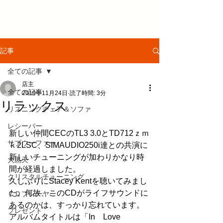
記事
全ての記事
店主
全ての記事
2019年11月24日
読了時間: 3分
リラックス
リスニングチェア＆ソファ
レシーバー
新しい仲間CECのTL3 3.0とTD712ｚｍ
サブウーファー
ｋ2LSC、SIMAUDIO250i達との共演に
新しいチューニングが加わりかなり時
大黒天
間が経過しました。
クリスタルチューニング
久しぶりにStacey Kentを聴いてみまし
た。何故、このCDがライフサウンドに
ＣＤプレーヤー
あるのかは、すっかり忘れています。
プレゼント
アルバムタイトルは「In　Love 