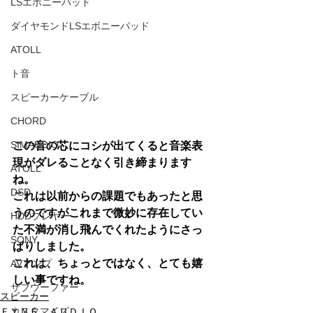
LSエボニーパッド
ダイヤモンドLSエボニーパッド
ATOLL
ト音
スピーカーケーブル
CHORD
SIMAUDIO
この音の芯にコシが出てくると音楽表
現がダレることなく引き締まります
ATOLL
ね。
DSD
これは以前からの課題でもあったと思
うのですがこれまで微妙に存在してい
HDDプレヤー
た不満が消し飛んでくれたようにさっ
SONY
ぱりしました。
これは、ちょっとではなく、とても嬉
AVアンプ
しい事ですね。
サブウーファー
スピーカー
カスタマイズ
ＦＹＮＥ ＡＵＤＩＯ