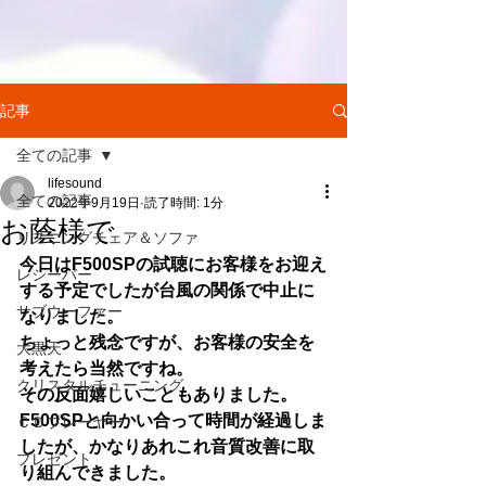
記事
全ての記事
lifesound
全ての記事
2022年9月19日
読了時間: 1分
お蔭様で
リスニングチェア＆ソファ
今日はF500SPの試聴にお客様をお迎え
レシーバー
する予定でしたが台風の関係で中止に
サブウーファー
なりました。
ちょっと残念ですが、お客様の安全を
大黒天
考えたら当然ですね。
クリスタルチューニング
その反面嬉しいこともありました。
F500SPと向かい合って時間が経過しま
ＣＤプレーヤー
したが、かなりあれこれ音質改善に取
プレゼント
り組んできました。