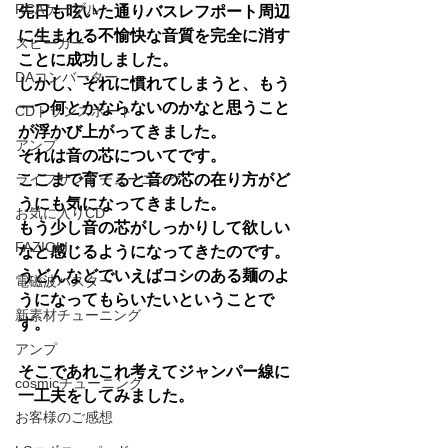
RCAケーブル
先日も呟いた通りバスレフポート周辺
に生まれる不愉快な音質を完全に消す
スピーカー
ことに成功しました。
DAコンバーター
しかし、それに慣れてしまうと、もう
一つ何とかならないのかなと思うこと
CDトランスポート
が浮かび上がってきました。
アンプ
それは音の芯についてです。
ライフサンドチューニング
ここまで育てると音の芯の在り方がど
うにも気になってきました。
お気に入りCD
もう少し音の芯がしっかりして欲しい
FAZIOLI
なと感じるようになってきたのです。
うどんなどでいえばコシのある麺のよ
電磁波バスター
うになってもらいたいということで
新素材チューニング
す。
アンプ
そこであれこれ考えてジャンパー線に
cosmicチューニング
一工夫をしてみました。
お客様のご感想