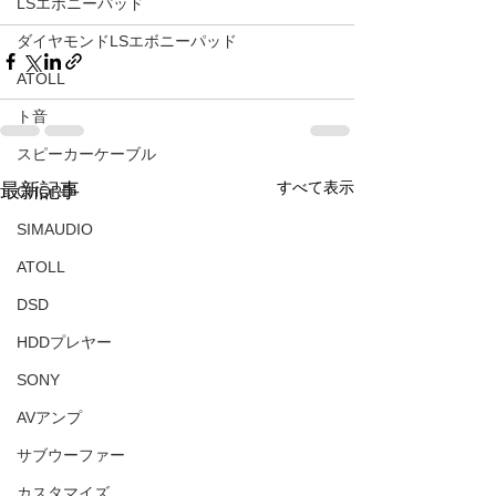
LSエボニーパッド
ダイヤモンドLSエボニーパッド
ATOLL
ト音
スピーカーケーブル
すべて表示
最新記事
CHORD
SIMAUDIO
ATOLL
DSD
HDDプレヤー
SONY
AVアンプ
サブウーファー
カスタマイズ