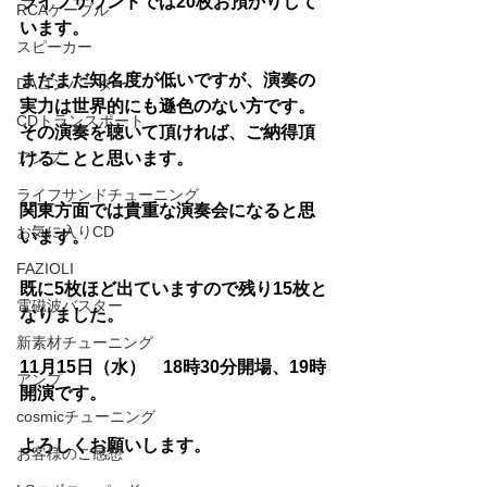
ライフサウンドでは20枚お預かりして
RCAケーブル
います。
スピーカー
まだまだ知名度が低いですが、演奏の
DAコンバーター
実力は世界的にも遜色のない方です。
CDトランスポート
その演奏を聴いて頂ければ、ご納得頂
けることと思います。
アンプ
ライフサンドチューニング
関東方面では貴重な演奏会になると思
お気に入りCD
います。
FAZIOLI
既に5枚ほど出ていますので残り15枚と
電磁波バスター
なりました。
新素材チューニング
11月15日（水）　18時30分開場、19時
アンプ
開演です。
cosmicチューニング
よろしくお願いします。
お客様のご感想