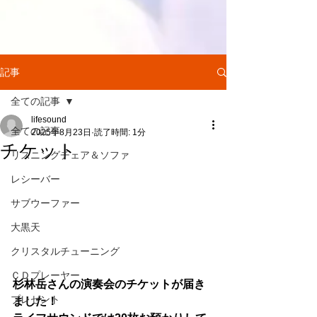
記事
全ての記事
lifesound
全ての記事
2025年8月23日
読了時間: 1分
チケット
リスニングチェア＆ソファ
レシーバー
サブウーファー
大黒天
クリスタルチューニング
ＣＤプレーヤー
杉林岳さんの演奏会のチケットが届き
プレゼント
ました！