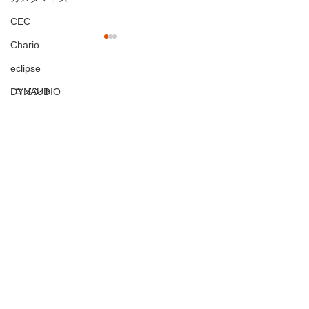
CEC
Chario
環境の違い
eclipse
☆ 同じ音源なのに！？ ☆
熱く語りまくったホセ・ホセ
DYNAUDIO
コメント
（José José）ですが、昨晩
お客様のご感想
お客様宅訪問
も午前0時まで、1970年のラ
ターンテーブル
イブ音源をアシスタントであ
コメントを追加…
る妻と聴きまくっていまし
TEAC
た。 実は夏風邪で頭痛と咳に
カートリッジ・リード線
苦しんでいた妻ですが、ホ
セ・ホセを聴いていると「そ
中電
の素晴らしい歌唱力に癒やさ
フォノイコ
今すぐ寄付する
れて体が楽になる」と言って
ヘッドシェル
聴き続けていたのです。そし
みなさんの力で変化を起こ
て今朝はすっかり完治したよ
しましょう
ＦＹＮＥ ＡＵＤＩＯ
うで、本当に嬉しそうです。
ortofon
この奇跡のような出来事