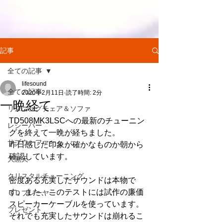
記事
全ての記事
lifesound
全ての記事
2020年2月11日
読了時間: 2分
一晩経て
リスニングチェア＆ソファ
TD508MK3LSCへの最新のチューニン
レシーバー
グを終えて一晩が経ちました。
サブウーファー
昨日感じた印象が確かなものか朝から
確認しています。
大黒天
クリスタルチューニング
密度ある充実したサウンドは本物で
す。また、このテストには試作の廉価
ＣＤプレーヤー
スピーカーケーブルを使っています。
プレゼント
それでも充実したサウンドは崩れるこ