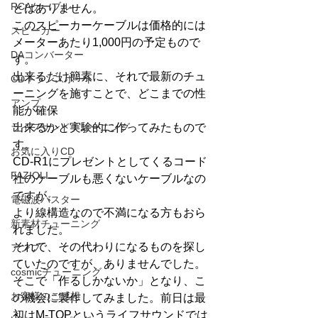
RCAケーブル
とはありません。
このスピーカーケーブルは価格的には
スピーカー
メーターあたり1,000円の予定もので
DAコンバーター
す。
出来るだけ簡素に、それで最新のチュ
CDトランスポート
ーニングを施すことで、どこまでの性
アンプ
能が確保
ライフサンドチューニング
出来るかと実験的に作ってみたもので
す。
お気に入りCD
CD-R1にプレゼントとしてくるコード
FAZIOLI
社のケーブルも悪くないケーブルなの
ですが、
電磁波バスター
より線構造なので不満になる方もおら
新素材チューニング
れました。
それで、その代わりになるものを探し
アンプ
ていたのですが、ありませんでした。
cosmicチューニング
そこで「作るしかないか」となり、こ
お客様のご感想
の機会に製作してみました。前日は最
初はM-TOPというライフサウンドでは