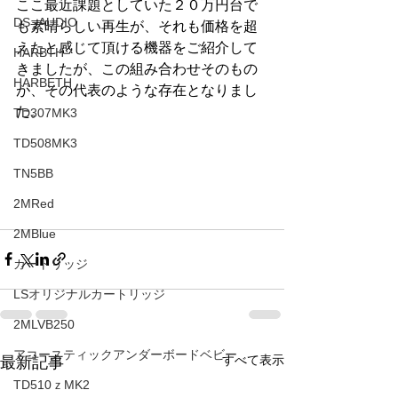
ここ最近課題としていた２０万円台で
DS -AUDIO
も素晴らしい再生が、それも価格を超
えたと感じて頂ける機器をご紹介して
HARBTH
きましたが、この組み合わせそのもの
HARBETH
が、その代表のような存在となりまし
た。
TD307MK3
TD508MK3
TN5BB
2MRed
2MBlue
カートリッジ
LSオリジナルカートリッジ
2MLVB250
アコースティックアンダーボードベビー
すべて表示
最新記事
TD510ｚMK2