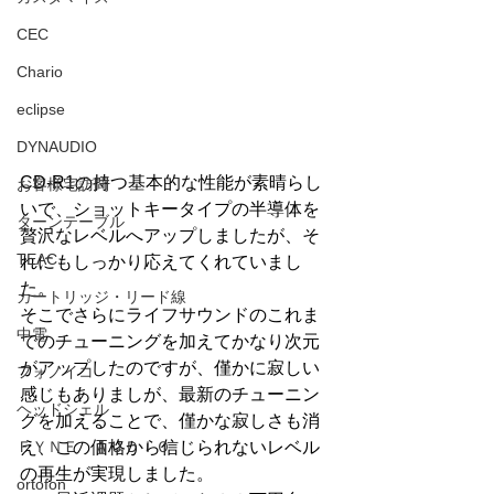
CEC
Chario
eclipse
DYNAUDIO
CD-R1の持つ基本的な性能が素晴らし
お客様宅訪問
いで、ショットキータイプの半導体を
ターンテーブル
贅沢なレベルへアップしましたが、そ
TEAC
れにもしっかり応えてくれていまし
た。
カートリッジ・リード線
そこでさらにライフサウンドのこれま
中電
でのチューニングを加えてかなり次元
がアップしたのですが、僅かに寂しい
フォノイコ
感じもありましが、最新のチューニン
ヘッドシェル
グを加えることで、僅かな寂しさも消
え、この価格から信じられないレベル
ＦＹＮＥ ＡＵＤＩＯ
の再生が実現しました。
ortofon