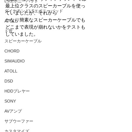
LSエボニーパッド
最上位クラスのスピーカーブルを使っ
ダイヤモンドLSエボニーパッド
ていましたが、それから
かなり簡素なスピーカーケーブルでも
ATOLL
どこまで表現が崩れないかをテストも
ト音
していました。
スピーカーケーブル
CHORD
SIMAUDIO
ATOLL
DSD
HDDプレヤー
SONY
AVアンプ
サブウーファー
カスタマイズ