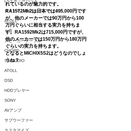
LSエボニーパッド
れているのが魅力的です。
ダイヤモンドLSエボニーパッド
RA1572Mk2は日本では495,000円です
が、他のメーカーでは90万円から100
ATOLL
万円ぐらいに相当する実力を持ちま
ト音
す。RA1592Mk2は715,000円ですが、
他のメーカーでは150万円から180万円
スピーカーケーブル
ぐらいの実力を持ちます。
CHORD
となるとMICHIX5S2はどうなのでしょ
うね？
SIMAUDIO
ATOLL
DSD
HDDプレヤー
SONY
AVアンプ
サブウーファー
カスタマイズ