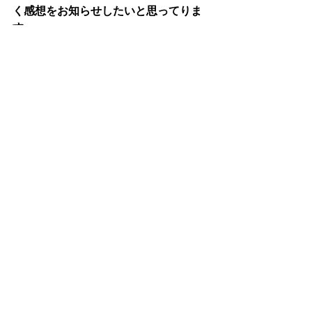
く感想をお知らせしたいと思ってりま
す。
ご期待にそえる呟きが出来ることでし
ょう。
ご期待下さい。
すべて表示
最新記事