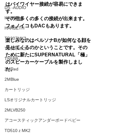
はバイワイヤー接続が容易にできま
DS -AUDIO
す。
HARBTH
その他多くの多くの接続が出来ます。
フォノイコもDACもあります。
HARBETH
TD307MK3
楽しみなのはペルソナBが如何なる顔を
見せてくるのかということです。その
TD508MK3
ために新たにSUPERNATURAL「極」
TN5BB
のスピーカーケーブルを製作しまし
2MRed
た。
2MBlue
カートリッジ
LSオリジナルカートリッジ
2MLVB250
アコースティックアンダーボードベビー
TD510ｚMK2