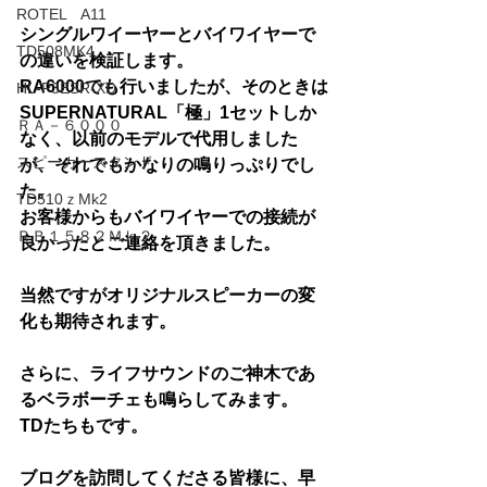
ROTEL A11
シングルワイーヤーとバイワイヤーで
TD508MK4
の違いを検証します。
RA6000でも行いましたが、そのときは
HL-P3ESR-XD
SUPERNATURAL「極」1セットしか
ＲＡ－６０００
なく、以前のモデルで代用しました
スピーカースタンド
が、それでもかなりの鳴りっぷりでし
た。
TD510ｚMk2
お客様からもバイワイヤーでの接続が
ＲＢ１５８２Ｍｋ２
良かったとご連絡を頂きました。
当然ですがオリジナルスピーカーの変
化も期待されます。
さらに、ライフサウンドのご神木であ
るベラボーチェも鳴らしてみます。
TDたちもです。
ブログを訪問してくださる皆様に、早