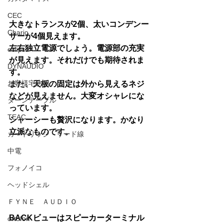
CEC
大きなトランスが2個、太いコンデンー
Chario
サーが4個見えます。
左右独立電源でしょう。電源部の充実
eclipse
が見えます。それだけでも期待されま
DYNAUDIO
す。
お客様宅訪問
また、天板の固定は外から見えるネジ
などが見えません。大変オシャレにな
ターンテーブル
っています。
TEAC
シャーシーも贅沢になります。かなり
立派なものです。
カートリッジ・リード線
中電
フォノイコ
ヘッドシェル
ＦＹＮＥ ＡＵＤＩＯ
BACKビューはスピーカーターミナル
ortofon