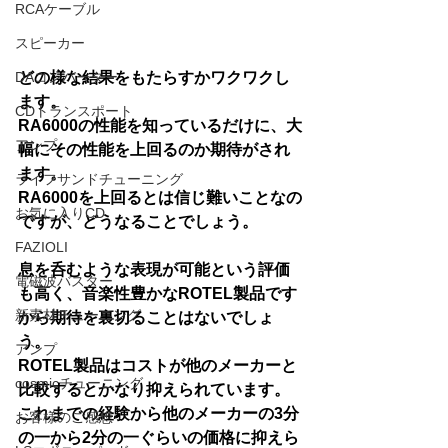
RCAケーブル
スピーカー
DAコンバーター
どの様な結果をもたらすかワクワクし
ます。
CDトランスポート
RA6000の性能を知っているだけに、大
アンプ
幅にその性能を上回るのか期待がされ
ます。
ライフサンドチューニング
RA6000を上回るとは信じ難いことなの
お気に入りCD
ですが、どうなることでしょう。
FAZIOLI
息を呑むような表現が可能という評価
電磁波バスター
も高く、音楽性豊かなROTEL製品です
新素材チューニング
から期待を裏切ることはないでしょ
う。
アンプ
ROTEL製品はコストが他のメーカーと
cosmicチューニング
比較するとかなり抑えられています。
これまでの経験から他のメーカーの3分
お客様のご感想
の一から2分の一ぐらいの価格に抑えら