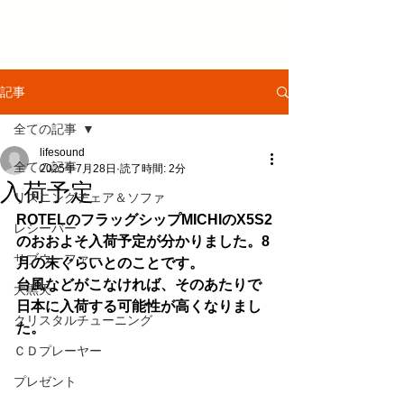
記事
全ての記事
lifesound
全ての記事
2025年7月28日
読了時間: 2分
入荷予定
リスニングチェア＆ソファ
ROTELのフラッグシップMICHIのX5S2
レシーバー
のおおよそ入荷予定が分かりました。8
サブウーファー
月の末ぐらいとのことです。
台風などがこなければ、そのあたりで
大黒天
日本に入荷する可能性が高くなりまし
クリスタルチューニング
た。
ＣＤプレーヤー
プレゼント