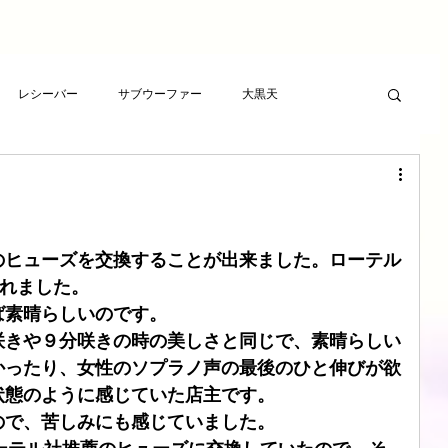
レシーバー
サブウーファー
大黒天
ーヤー
プレゼント
RCAケーブル
スピーカー
ト
アンプ
ライフサンドチューニング
00のヒューズを交換することが出来ました。ローテル
くれました。
ば素晴らしいのです。
波バスター
新素材チューニング
アンプ
咲きや９分咲きの時の美しさと同じで、素晴らしい
かったり、女性のソプラノ声の最後のひと伸びが欲
状態のように感じていた店主です。
想
LSエボニーパッド
ダイヤモンドLSエボニーパッド
ので、苦しみにも感じていました。