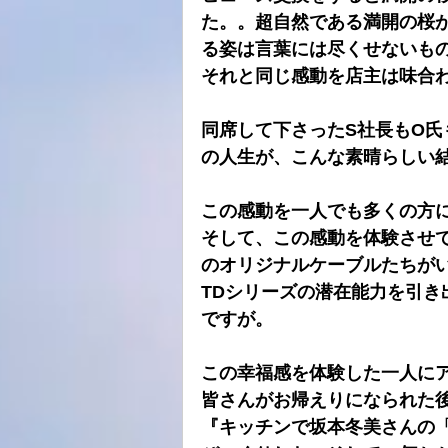
た。。超自然である満開の桜
る姿は言葉には尽くせないも
それと同じ感動を店主は味合
同席して下さったS社長もO氏
の人生が、こんな素晴らしい
この感動を一人でも多くの方
そして、この感動を体験させてく
のオリジナルケーブルたちが
TDシリーズの潜在能力を引
ですが。
この幸福感を体験した一人に
皆さんがお帰えりになられた
『キッチンで坂本冬美さんの