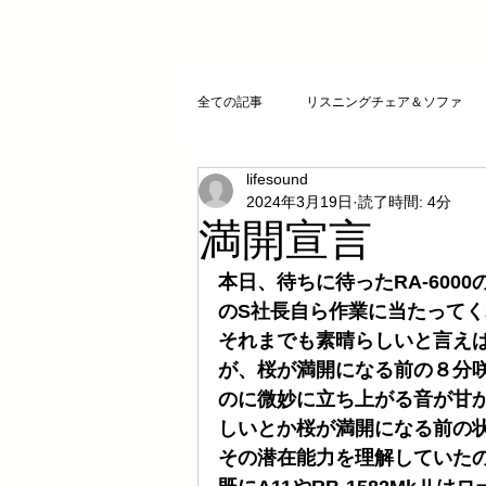
全ての記事
リスニングチェア＆ソファ
lifesound
クリスタルチューニング
ＣＤプレ
2024年3月19日
読了時間: 4分
満開宣言
DAコンバーター
CDトランスポー
本日、待ちに待ったRA-60
のS社長自ら作業に当たって
それまでも素晴らしいと言え
お気に入りCD
FAZIOLI
電磁
が、桜が満開になる前の８分
のに微妙に立ち上がる音が甘
しいとか桜が満開になる前の
cosmicチューニング
お客様のご感
その潜在能力を理解していた