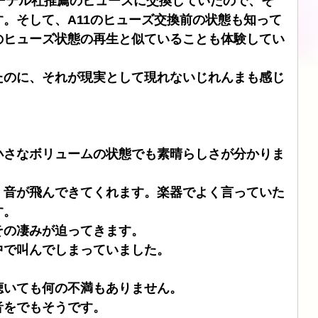
Ⅱはローテル社推薦のヒューズに交換していたので、そ
。そして、A11のヒューズ交換前の状態も知って
ブル
CHORD
SIMAUDIO
ATOLL
DSD
マルのヒューズ状態の再生と似ていることも体験してい
たのに、それが現実として現れないじれんまも感じ
小さなボリュームの状態でも素晴らしさが分かりま
、音が飛んできてくれます。楽器でよく言っていた
す。
その凄みが迫ってきます。
中で叫んでしまっていました。
聴いても何の不満もありません。
音をでもそうです。