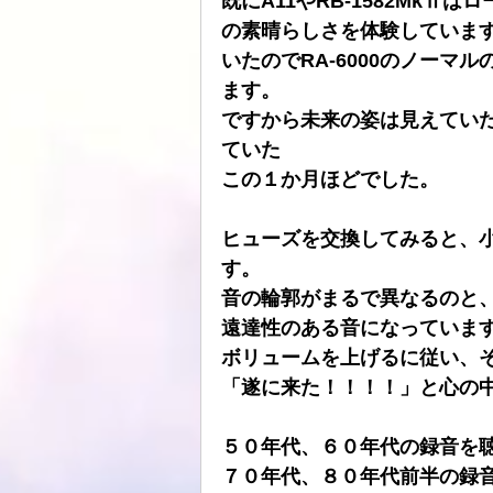
既にA11やRB-1582Mk
の素晴らしさを体験しています
ATOLL
ト音
スピーカーケー
いたのでRA-6000のノー
ます。
ですから未来の姿は見えてい
HDDプレヤー
ていた
この１か月ほどでした。
ヒューズを交換してみると、
す。
音の輪郭がまるで異なるのと
遠達性のある音になっていま
ボリュームを上げるに従い、
「遂に来た！！！！」と心の
５０年代、６０年代の録音を
７０年代、８０年代前半の録