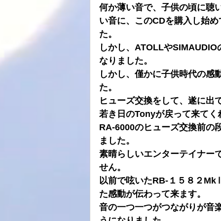
何か薄い音で、子供の頃に聴
い音に、このCDを購入し始
た。
しかし、ATOLLやSIMAU
なりました。
しかし、僅かに子供時代の感
た。
ヒューズ交換をして、遂に出
若き日の
Tonyが戻って来て
RA-6000のヒューズ交換
ました。
素晴らしいエンターテイナー
せん。
以前で呟いたRB‐１５８２M
た感動が伝わって来ます。
音の一つ一つがつながりが音
うになりました。