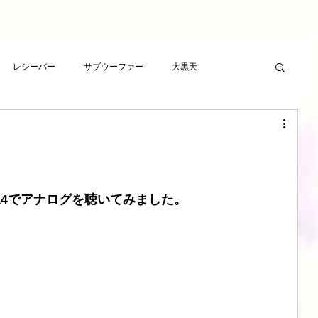
レシーバー
サブウーファー
大黒天
ーヤー
プレゼント
RCAケーブル
スピーカー
ト
アンプ
ライフサンドチューニング
08Mk4でアナログを聴いてみました。
波バスター
新素材チューニング
アンプ
想
LSエボニーパッド
ダイヤモンドLSエボニーパッド