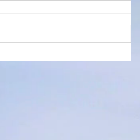
B&W606s2とROTEL