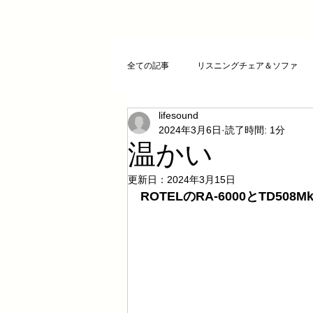
全ての記事
リスニングチェア＆ソファ
lifesound
クリスタルチューニング
ＣＤプレ
2024年3月6日
読了時間: 1分
温かい
DAコンバーター
CDトランスポー
更新日：
2024年3月15日
ROTELのRA-6000とTD5
お気に入りCD
FAZIOLI
電磁
cosmicチューニング
お客様のご感