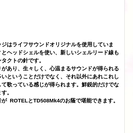
ブル
CHORD
SIMAUDIO
ATOLL
DSD
ッジはライフサウンドオリジナルを使用していま
ィとヘッドシェルを使い、新しいシェルリード線も
ンタクトの針です。
りがあり、生々しく、心温まるサウンドが得られる
多いということだけでなく、それ以外にあれこれし
して歌っている感じが得られます。鮮鋭的だけでな
ます。
ＩＣを使う前の時代の温かい音が	ROTELとTD508Mk4のお蔭で堪能できます。