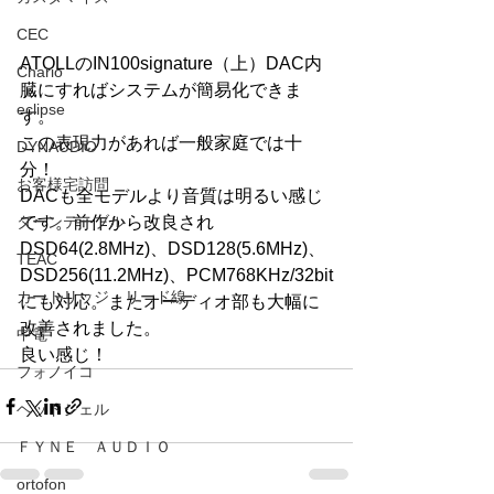
CEC
ATOLLのIN100signature（上）DAC内
Chario
臓にすればシステムが簡易化できま
eclipse
す。
この表現力があれば一般家庭では十
DYNAUDIO
分！
お客様宅訪問
DACも全モデルより音質は明るい感じ
ターンテーブル
です。前作から改良され
DSD64(2.8MHz)、DSD128(5.6MHz)、
TEAC
DSD256(11.2MHz)、PCM768KHz/32bit
カートリッジ・リード線
にも対応。またオーディオ部も大幅に
改善されました。
中電
良い感じ！
フォノイコ
ヘッドシェル
ＦＹＮＥ ＡＵＤＩＯ
ortofon