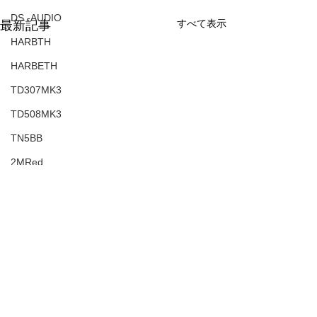
DS -AUDIO
すべて表示
最新記事
HARBTH
HARBETH
TD307MK3
TD508MK3
TN5BB
2MRed
2MBlue
カートリッジ
LSオリジナルカートリッジ
2MLVB250
環境の違い
アコースティックアンダーボードベビー
☆ 同じ音源なのに！？ ☆
TD510ｚMK2
熱く語りまくったホセ・ホセ
コメント