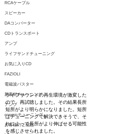
RCAケーブル
スピーカー
DAコンバーター
CDトランスポート
アンプ
ライフサンドチューニング
お気に入りCD
FAZIOLI
電磁波バスター
新素材チューニング
ライフサウンドの再生環境が激変した
ので、再試聴しました。その結果長所
アンプ
短所がより明らかになりました。短所
cosmicチューニング
はチューニングで解決できそうで、そ
れによって長所がより伸ばせる可能性
お客様のご感想
を感じさせられました。