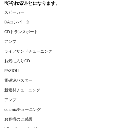
RCAケーブル
てくれることになります
。
スピーカー
DAコンバーター
CDトランスポート
アンプ
ライフサンドチューニング
お気に入りCD
FAZIOLI
電磁波バスター
新素材チューニング
アンプ
cosmicチューニング
お客様のご感想