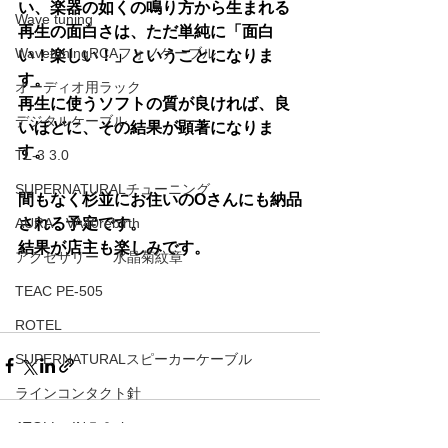
い、楽器の如くの鳴り方から生まれる
Wave tuning
再生の面白さは、ただ単純に「面白
WavetuningRCAフォノケーブル
い！楽しい！」ということになりま
す。
オーディオ用ラック
再生に使うソフトの質が良ければ、良
デジタルケーブル
いほどに、その結果が顕著になりま
す。
TL-3 3.0
SUPERNATURALチューニング
間もなく杉並にお住いのOさんにも納品
される予定です。
AURA VA40rebirth
結果が店主も楽しみです。
アクセサリー 水晶菊紋章
TEAC PE-505
ROTEL
SUPERNATURALスピーカーケーブル
ラインコンタクト針
ATOLL IN５０signature