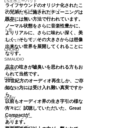
LSエボニーパッド
ライフサウンドのオリジナ化されたこ
ダイヤモンドLSエボニーパッド
の兄弟たちに施されたチューニングは
既存には無い方法で行われています。
ATOLL
ノーマル状態をさらに音楽性豊かに、
ト音
よりリアルに、さらに味わい深く、美
しく、そして、その大きさからは想像
スピーカーケーブル
出来ない世界を展開してくれることに
CHORD
なりす。
SIMAUDIO
店主の呟きが嘘臭いを思われる方もお
ATOLL
られて当然です。
DSD
20世紀方のオーディオ再生しか、ご存
知ない方には受け入れ難い真実ですか
HDDプレヤー
ら。
SONY
以前もオーディオ界の生き字引の様な
AVアンプ
方々に、試聴していただいた、Great　
Compactが
サブウーファー
あります。
カスタマイズ