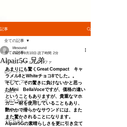
記事
全ての記事
lifesound
全ての記事
2025年9月10日
読了時間: 2分
Alpair5G 兄弟
リスニングチェア＆ソファ
あまりにも驚くGreat Compact　キャ
レシーバー
ラメル8とWhiteチョコ8でした。。
サブウーファー
そして、その驚きに負けないかと思っ
たMini　BellaVoceですが、価格の違い
大黒天
ということもありますが、貴重なマホ
クリスタルチューニング
ガニー材を使用していることもあり、
艷やかで滑らかなサウンドには、また
ＣＤプレーヤー
また驚かされることになります。
プレゼント
Alpair5Gの素晴らしさを更に引き立て