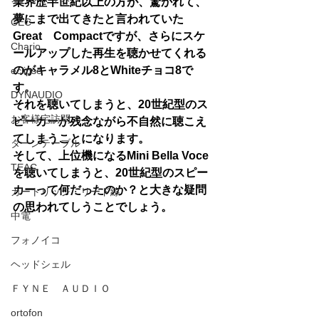
業界歴半世紀以上の方が、驚かれて、
夢にまで出てきたと言われていた
CEC
Great　Compactですが、さらにスケ
Chario
ールアップした再生を聴かせてくれる
のがキャラメル8とWhiteチョコ8で
eclipse
す。
DYNAUDIO
それを聴いてしまうと、20世紀型のス
お客様宅訪問
ピーカーが残念ながら不自然に聴こえ
てしまうことになります。
ターンテーブル
そして、上位機になるMini Bella Voce
TEAC
を聴いてしまうと、20世紀型のスピー
カーって何だったのか？と大きな疑問
カートリッジ・リード線
の思われてしうことでしょう。
中電
フォノイコ
ヘッドシェル
ＦＹＮＥ ＡＵＤＩＯ
ortofon